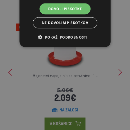
DOVOLI PIŠKOTKE
NE DOVOLIM PIŠKOTKOV
Popust 59%
POKAŽI PODROBNOSTI
Bajonetni napajalnik za perutnino - 1 L
5.06€
2.09€
NA ZALOGI
V KOŠARICO