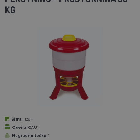
KG
Šifra:
11284
Ocena:
GAUN
Nagradne točke:
1