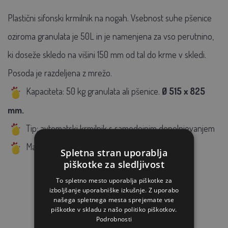
Plastični sifonski krmilnik na nogah. Vsebnost suhe pšenice
oziroma granulata je 50L in je namenjena za vso perutnino,
ki doseže skledo na višini 150 mm od tal do krme v skledi.
Posoda je razdeljena z mrežo.
Kapaciteta: 50 kg granulata ali pšenice.
Ø 515 x 825
mm.
Tip: avtomatski krmilnik s samodejnim dopolnjevanjem
Material: nestrupena plastika, izdelana v EU
Spletna stran uporablja
piškotke za sledljivost
To spletno mesto uporablja piškotke za
izboljšanje uporabniške izkušnje. Z uporabo
našega spletnega mesta sprejemate vse
piškotke v skladu z našo politiko piškotkov.
Podrobnosti
PODOBNI IZDELKI