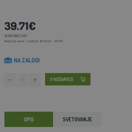
39.71€
32.55€ BREZ DDV
Najnižja cena v zadnjih 30 dneh - 39.71€
NA ZALOGI
V KOŠARICO
OPIS
SVETOVANJE