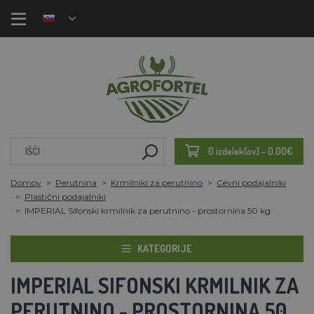
0 izdelek(ov) - 0.00€
Domov
Perutnina
Krmilniki za perutnino
Cevni podajalniki
Plastični podajalniki
IMPERIAL Sifonski krmilnik za perutnino - prostornina 50 kg
KATEGORIJE
IMPERIAL SIFONSKI KRMILNIK ZA
PERUTNINO - PROSTORNINA 50