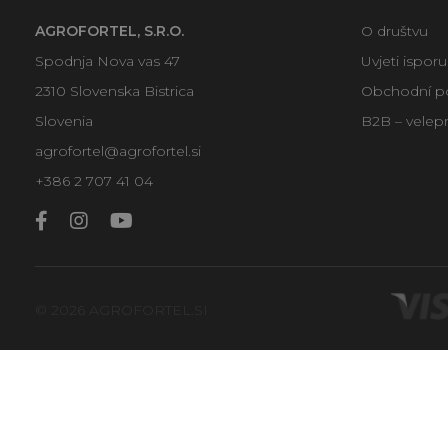
AGROFORTEL, S.R.O.
O društvu
Spodnja Nova vas 47
Uvjeti ispor
2310 Slovenska Bistrica
Obchodní p
Slovenia
B2B – velep
agrofortel@agrofortel.si
+386 2 707 41 04
© 2026 AGROFORTEL.SI