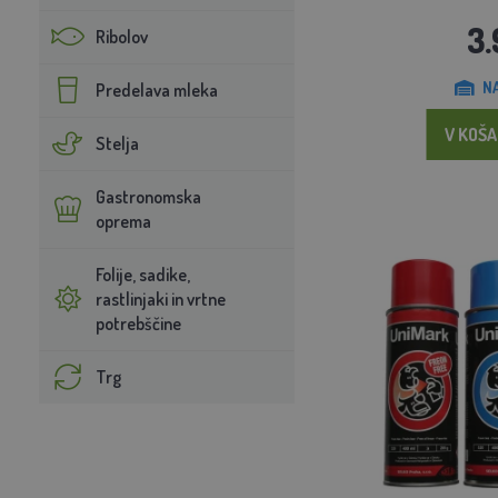
3.
Ribolov
N
Predelava mleka
V KOŠA
Stelja
Gastronomska
oprema
Folije, sadike,
rastlinjaki in vrtne
potrebščine
Trg