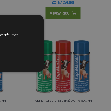
NA ZALOGI
V KOŠARICO
ega spletnega
i
0 ml
TopMarker sprej za označevanje, 500 ml