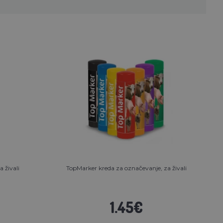
 živali
TopMarker kreda za označevanje, za živali
1.45€