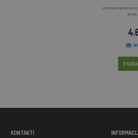
Unimark sprej za oz
živali
4.
N
V KOŠA
KONTAKTI
INFORMACI