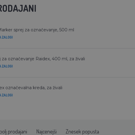
RODAJANI
arker sprej za označevanje, 500 ml
A ZALOGI
j za označevanje Raidex, 400 ml, za živali
A ZALOGI
ex označevalna kreda, za živali
A ZALOGI
bolj prodajani
Najcenejši
Znesek popusta