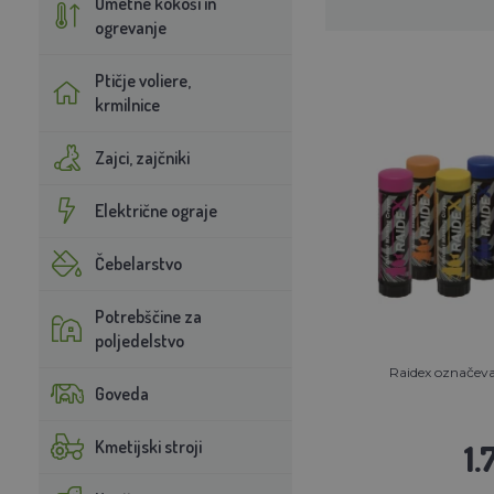
Umetne kokoši in
ogrevanje
Ptičje voliere,
krmilnice
Zajci, zajčniki
Električne ograje
Čebelarstvo
Potrebščine za
poljedelstvo
Raidex označeval
Goveda
Kmetijski stroji
1.