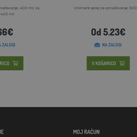
načevanje, 400 ml, za
Unimark sprej za označevanje, 500
, 400 ml
66€
Od 5.23€
A ZALOGI
NA ZALOGI
RICO
V KOŠARICO
JE
MOJ RAČUN