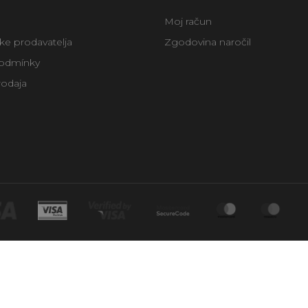
Moj račun
uke prodavatelja
Zgodovina naročil
odmínky
rodaja