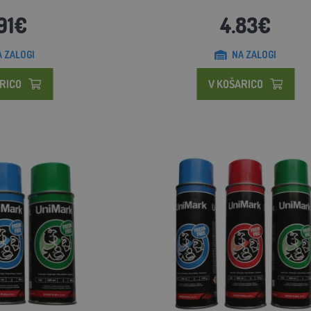
91€
4.83€
A ZALOGI
NA ZALOGI
RICO
V KOŠARICO