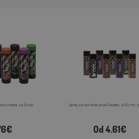
na kreda, za živali
Sprej za označevanje Raidex, 400 ml, za
76€
Od 4.61€