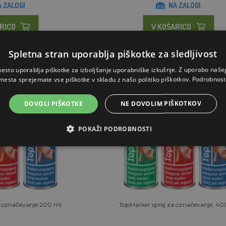
A ZALOGI
NA ZALOGI
RICO
V KOŠARICO
Spletna stran uporablja piškotke za sledljivost
esto uporablja piškotke za izboljšanje uporabniške izkušnje. Z uporabo naš
mesta sprejemate vse piškotke v skladu z našo politiko piškotkov.
Podrobnost
DOVOLI PIŠKOTKE
NE DOVOLIM PIŠKOTKOV
POKAŽI PODROBNOSTI
a označevanje 200 ml
TopMarker sprej za označevanje, 40