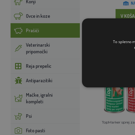
Konji
N
Ovce in koze
V KOŠA
Prašiči
To spletno m
Veterinarski
pripomočki
Reja prepelic
Antiparazitiki
Mačke, igralni
kompleti
Psi
TopMarker sprej z
Foto pasti