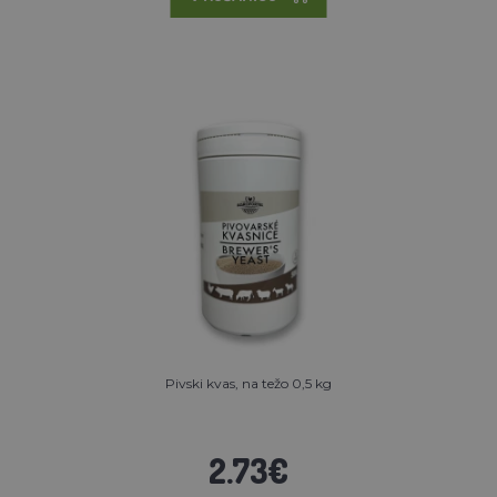
Pivski kvas, na težo 0,5 kg
2.73€