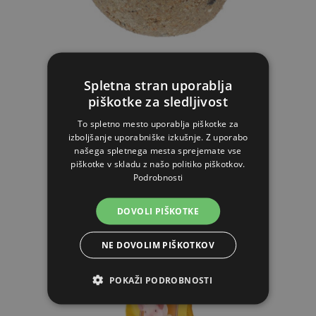
Kljukalna krogla za kokoši – 6 kosov (3kg)
Spletna stran uporablja
10.09€
piškotke za sledljivost
9.08€
To spletno mesto uporablja piškotke za
izboljšanje uporabniške izkušnje. Z uporabo
NA ZALOGI
našega spletnega mesta sprejemate vse
piškotke v skladu z našo politiko piškotkov.
V KOŠARICO
Podrobnosti
DOVOLI PIŠKOTKE
NE DOVOLIM PIŠKOTKOV
POKAŽI PODROBNOSTI