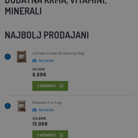
MINERALI
NAJBOLJ PRODAJANI
Ličinke muhe Stratiomys 1kg
1
NA ZALOGI
10.10€
8.89€
V KOŠARICO
Mokasti črvi 1 kg
2
NA ZALOGI
23.69€
13.06€
V KOŠARICO