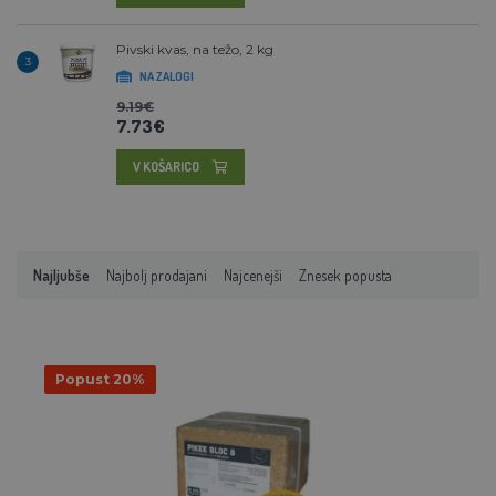
Pivski kvas, na težo, 2 kg
3
NA ZALOGI
9.19€
7.73€
V KOŠARICO
Najljubše
Najbolj prodajani
Najcenejši
Znesek popusta
Popust 20%