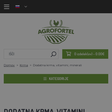
0 izdelek(ov) - 0.00€
Domov
Krma
Dodatna krma, vitamini, minerali
KATEGORIJE
DODATNA KRMA, VITAMINI,