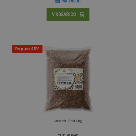
NA ZALOGI
V KOŠARICO
Popust 45%
Mokasti črvi 1 kg
23.69€