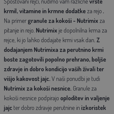
Spoštovani rejci, nudimo vam različne
vrste
krmil, vitamine in krmne dodatke
za rejo
.
Na primer
granule za kokoši - Nutrimix
za
pitanje in rejo.
Nutrimix
je dopolnilna krma za
rejce, ki jo lahko dodajate krmi vsak dan.
Z
dodajanjem Nutrimixa za perutnino krmi
boste zagotovili popolno prehrano, boljše
zdravje in dobro kondicijo vaših živali ter
višjo kakovost jajc.
V naši ponudbi je tudi
Nutrimix za kokoši nesnice.
Granule za
kokoši nesnice podpirajo
oploditev in valjenje
jajc
ter dobro zdravje perutnine in
izkoristek