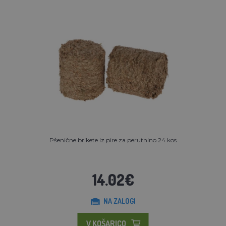
Pšenične brikete iz pire za perutnino 24 kos
14.02€
NA ZALOGI
V KOŠARICO