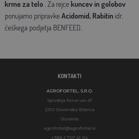
krme za telo
. Za rejce
kuncev in golobov
ponujamo pripravke
Acidomid, Rabitin
idr.
češkega podjetja BENFEED.
KONTAKTI
AGROFORTEL, S.R.O.
Spodnja Nova vas 47
2310 Slovenska Bistrica
Slovenia
agrofortel@agrofortel.si
+386 2 707 41 04