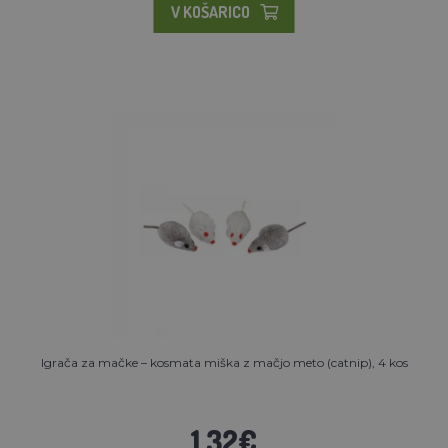
V KOŠARICO
Igrača za mačke – kosmata miška z mačjo meto (catnip), 4 kos
1.32€