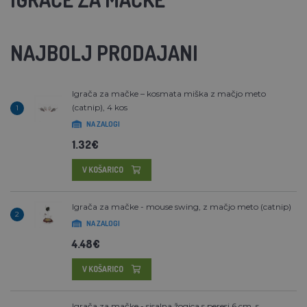
NAJBOLJ PRODAJANI
Igrača za mačke – kosmata miška z mačjo meto
(catnip), 4 kos
1
NA ZALOGI
1.32€
V KOŠARICO
Igrača za mačke - mouse swing, z mačjo meto (catnip)
2
NA ZALOGI
4.48€
V KOŠARICO
Igrača za mačke - sisalna žogica s peresi 6 cm, s