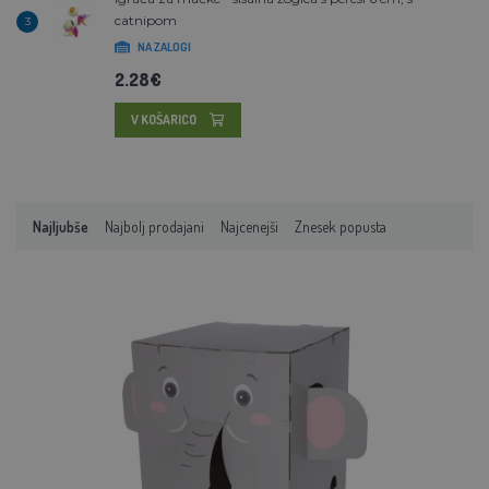
catnipom
3
NA ZALOGI
2.28€
V KOŠARICO
Najljubše
Najbolj prodajani
Najcenejši
Znesek popusta