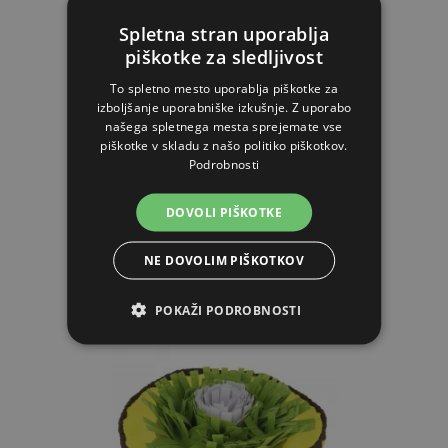
Spletna stran uporablja
Irača za mačke - miška Nature
piškotke za sledljivost
To spletno mesto uporablja piškotke za
izboljšanje uporabniške izkušnje. Z uporabo
1.41€
našega spletnega mesta sprejemate vse
piškotke v skladu z našo politiko piškotkov.
Podrobnosti
NA ZALOGI
DOVOLI PIŠKOTKE
V KOŠARICO
NE DOVOLIM PIŠKOTKOV
POKAŽI PODROBNOSTI