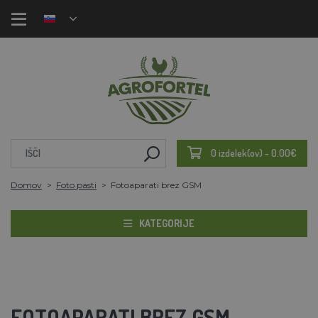
0 izdelek(ov) - 0.00€
Domov
Foto pasti
Fotoaparati brez GSM
KATEGORIJE
FOTOAPARATI BREZ GSM