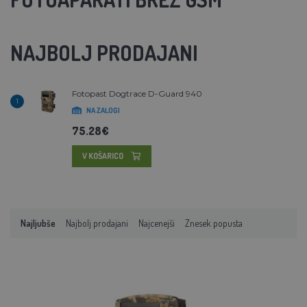
NAJBOLJ PRODAJANI
Fotopast Dogtrace D-Guard 940
1
NA ZALOGI
75.28€
V KOŠARICO
Najljubše
Najbolj prodajani
Najcenejši
Znesek popusta