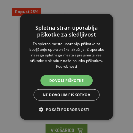
Popust 25%
Spletna stran uporablja
piškotke za sledljivost
To spletno mesto uporablja piškotke za
izboljšanje uporabniške izkušnje. Z uporabo
našega spletnega mesta sprejemate vse
piškotke v skladu z našo politiko piškotkov.
Podrobnosti
DOVOLI PIŠKOTKE
Fotopast - 16 MP - Full HD - 20 metrov, AGF-H-882
NE DOVOLIM PIŠKOTKOV
81.01€
60.76€
POKAŽI PODROBNOSTI
TRENUTNO NI NA ZALOGI
V KOŠARICO