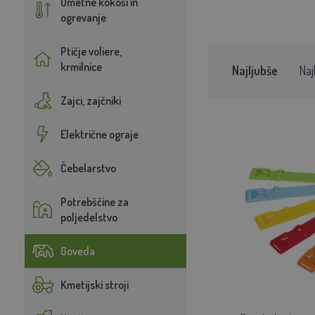
Umetne kokoši in
ogrevanje
Ptičje voliere,
krmilnice
Najljubše
Naj
Zajci, zajčniki
Električne ograje
Čebelarstvo
Potrebščine za
poljedelstvo
Goveda
Kmetijski stroji