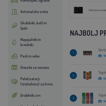
Kokošnjaki, ograde
Hlevska evid
Avtomatska vrata
Skubilniki, kotli in
lijaki
NAJBOLJ P
Napajalniki in
krmilniki
Spre
1
Pasti in vabe
N
Gnezda za nesnice
TopM
2
Peletizatorji
N
(stiskalnice) za krmo
Drobilniki zrn
TopM
3
N