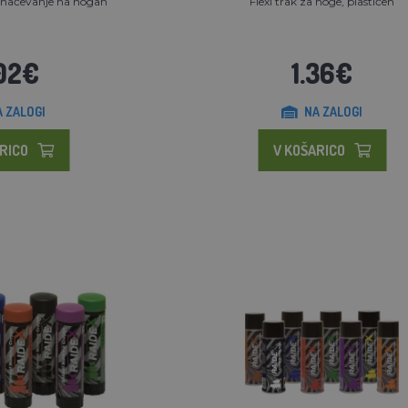
značevanje na nogah
Flexi trak za noge, plastičen
02€
1.36€
A ZALOGI
NA ZALOGI
RICO
V KOŠARICO