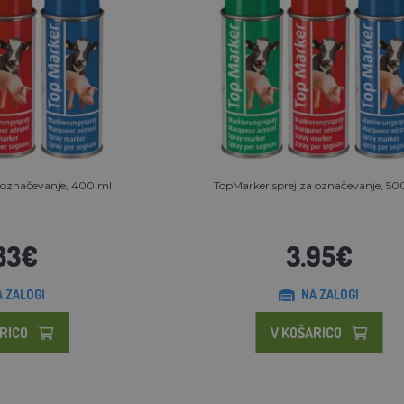
 označevanje, 400 ml
TopMarker sprej za označevanje, 50
83€
3.95€
A ZALOGI
NA ZALOGI
RICO
V KOŠARICO