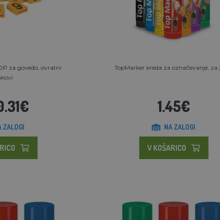
TOP za govedo, ovratni
TopMarker kreda za označevanje, za ž
akovi
0.31€
1.45€
A ZALOGI
NA ZALOGI
RICO
V KOŠARICO