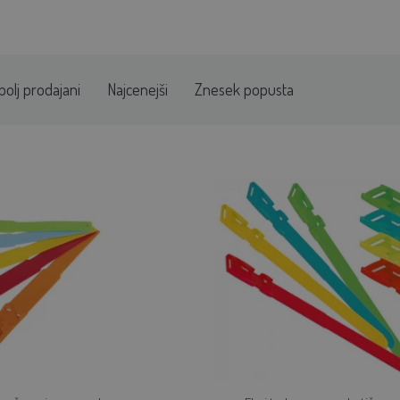
bolj prodajani
Najcenejši
Znesek popusta