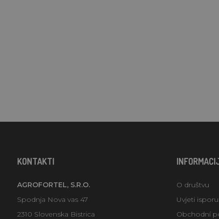
KONTAKTI
INFORMACI
AGROFORTEL, S.R.O.
O društvu
Spodnja Nova vas 47
Uvjeti ispor
2310 Slovenska Bistrica
Obchodní p