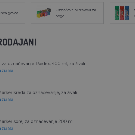
Označevalni trakovi za
enca govedi
noge
RODAJANI
j za označevanje Raidex, 400 ml, za živali
A ZALOGI
arker kreda za označevanje, za živali
A ZALOGI
arker sprej za označevanje 200 ml
A ZALOGI