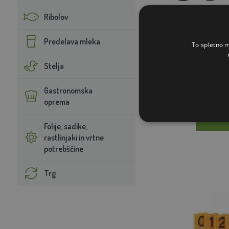
Ribolov
Raidex označeval
Predelava mleka
To spletno m
Stelja
1.
Gastronomska
N
oprema
V KOŠA
Folije, sadike,
rastlinjaki in vrtne
potrebščine
Trg