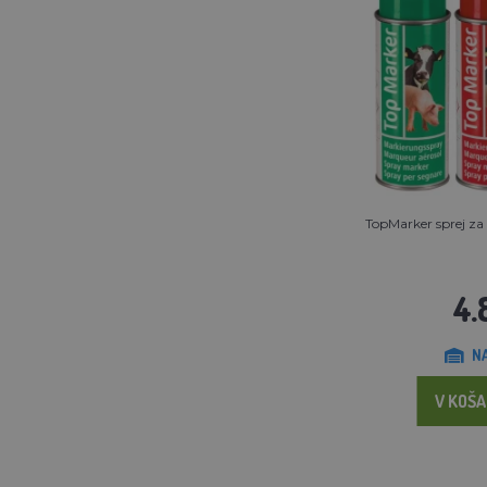
TopMarker sprej za
4.
N
V KOŠA