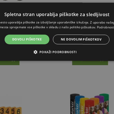
Spletna stran uporablja piškotke za sledljivost
na kreda, za živali
Sprej za označevanje Raidex, 400 ml, za
esto uporablja piškotke za izboljšanje uporabniške izkušnje. Z uporabo naš
mesta sprejemate vse piškotke v skladu z našo politiko piškotkov.
Podrobnost
76€
Od 4.61€
DOVOLI PIŠKOTKE
NE DOVOLIM PIŠKOTKOV
A ZALOGI
NA ZALOGI
POKAŽI PODROBNOSTI
RICO
V KOŠARICO