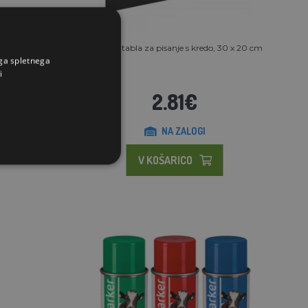
 živali
Stabilna tabla za pisanje s kredo, 30 x 20 cm
ega spletnega
i
2.81€
NA ZALOGI
V KOŠARICO