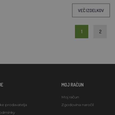
VEČ IZDELKOV
1
2
JE
MOJ RAČUN
Moj račun
uke prodavatelja
Zgodovina naročil
odmínky