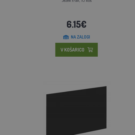
Ježek trak, 10 kos
6.15€
NA ZALOGI
V KOŠARICO