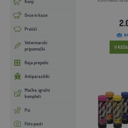
Euro trakovi za o
Konji
Ovce in koze
2.
Prašiči
N
Veterinarski
V KOŠA
pripomočki
Reja prepelic
Antiparazitiki
Mačke, igralni
kompleti
Psi
Foto pasti