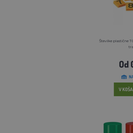
Številke plastične 
tr
Od 
N
V KOŠA