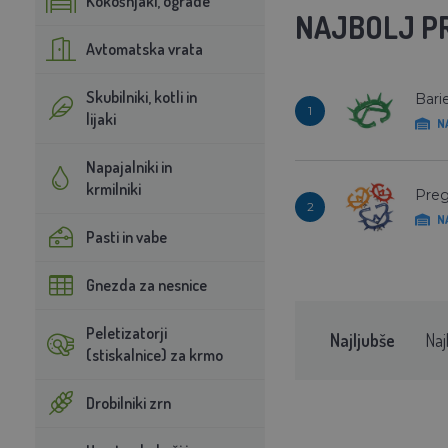
Kokošnjaki, ograde
NAJBOLJ P
Avtomatska vrata
Skubilniki, kotli in
Barie
1
lijaki
N
Napajalniki in
krmilniki
Preg
2
N
Pasti in vabe
Gnezda za nesnice
Peletizatorji
Najljubše
Naj
(stiskalnice) za krmo
Drobilniki zrn