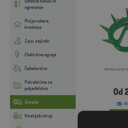
Umetne kokoši in
ogrevanje
Ptičje voliere,
krmilnice
Zajci, zajčniki
Električne ograje
Čebelarstvo
Bariera proti 
Potrebščine za
poljedelstvo
Od 
Goveda
N
Kmetijski stroji
V KOŠA