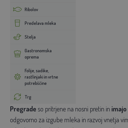
Ribolov
Predelava mleka
Stelja
Gastronomska
oprema
Folije, sadike,
rastlinjaki in vrtne
potrebščine
Trg
Pregrade
so pritrjene na nosni pretin in
imajo
odgovorno za izgube mleka in razvoj vnetja vim