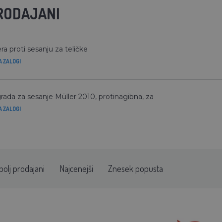
RODAJANI
ra proti sesanju za teličke
A ZALOGI
rada za sesanje Müller 2010, protinagibna, za
A ZALOGI
bolj prodajani
Najcenejši
Znesek popusta