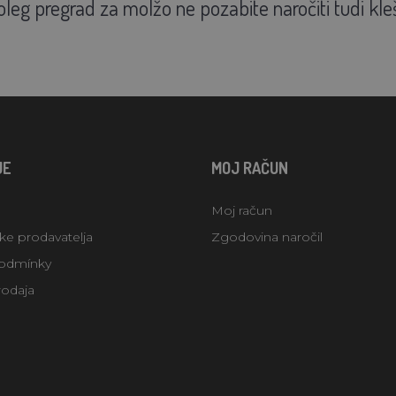
 Poleg pregrad za molžo ne pozabite naročiti tudi kle
JE
MOJ RAČUN
Moj račun
uke prodavatelja
Zgodovina naročil
odmínky
rodaja