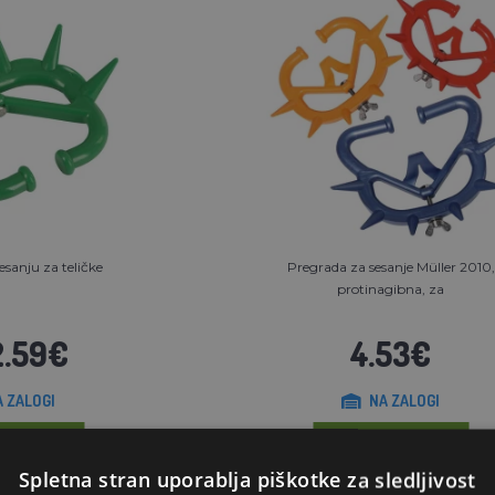
sesanju za teličke
Pregrada za sesanje Müller 2010,
protinagibna, za
2.59€
4.53€
A ZALOGI
NA ZALOGI
RICO
V KOŠARICO
Spletna stran uporablja piškotke za sledljivost