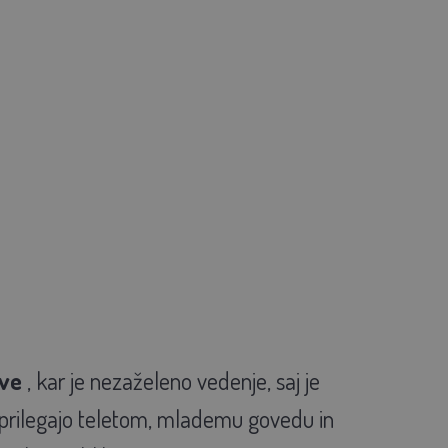
ave
, kar je nezaželeno vedenje, saj je
o prilegajo teletom, mlademu govedu in