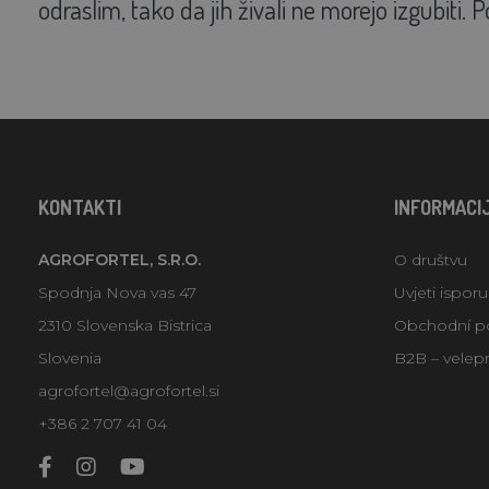
odraslim, tako da jih živali ne morejo izgubiti.
KONTAKTI
INFORMACI
AGROFORTEL, S.R.O.
O društvu
Spodnja Nova vas 47
Uvjeti ispor
2310 Slovenska Bistrica
Obchodní p
Slovenia
B2B – velep
agrofortel@agrofortel.si
+386 2 707 41 04