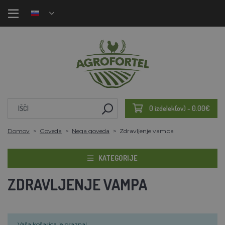
0 izdelek(ov) - 0.00€
Domov
Goveda
Nega goveda
Zdravljenje vampa
KATEGORIJE
ZDRAVLJENJE VAMPA
Vaša košarica je prazna!