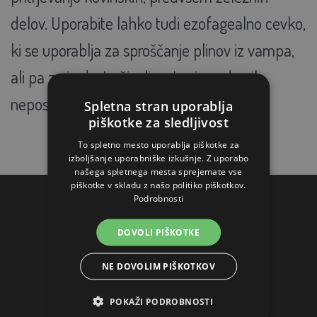
delov. Uporabite lahko tudi ezofagealno cevko,
ki se uporablja za sproščanje plinov iz vampa,
ali pa z njo daste živali raztopino zdravila
neposredno v želodec.
Spletna stran uporablja
piškotke za sledljivost
To spletno mesto uporablja piškotke za
izboljšanje uporabniške izkušnje. Z uporabo
našega spletnega mesta sprejemate vse
piškotke v skladu z našo politiko piškotkov.
Podrobnosti
KONTAKTI
DOVOLI PIŠKOTKE
AGROFORTEL, S.R.O.
NE DOVOLIM PIŠKOTKOV
Spodnja Nova vas 47
2310 Slovenska Bistrica
POKAŽI PODROBNOSTI
Slovenia