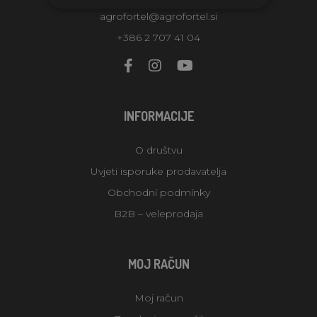
agrofortel@agrofortel.si
+386 2 707 41 04
INFORMACIJE
O društvu
Uvjeti isporuke prodavatelja
Obchodní podmínky
B2B – veleprodaja
MOJ RAČUN
Moj račun