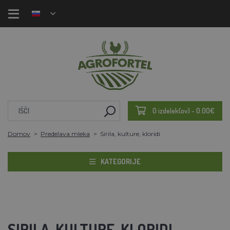
0 izdelek(ov) - 0.00€
Domov
Predelava mleka
Sirila, kulture, kloridi
KATEGORIJE
SIRILA, KULTURE, KLORIDI