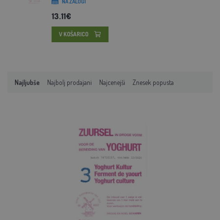
NA ZALOGI
13.11€
V KOŠARICO
Najljubše
Najbolj prodajani
Najcenejši
Znesek popusta