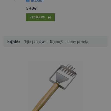
NA ZALOGI
5.40€
V KOŠARICO
Najljubše
Najbolj prodajani
Najcenejši
Znesek popusta