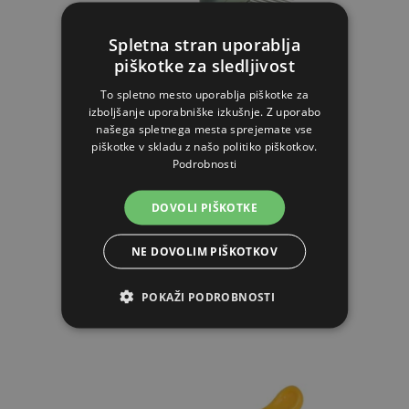
Spletna stran uporablja
piškotke za sledljivost
To spletno mesto uporablja piškotke za
Vilice za odpiranje ravne - lesene
izboljšanje uporabniške izkušnje. Z uporabo
našega spletnega mesta sprejemate vse
piškotke v skladu z našo politiko piškotkov.
Podrobnosti
6.28€
DOVOLI PIŠKOTKE
NA ZALOGI
NE DOVOLIM PIŠKOTKOV
V KOŠARICO
POKAŽI PODROBNOSTI