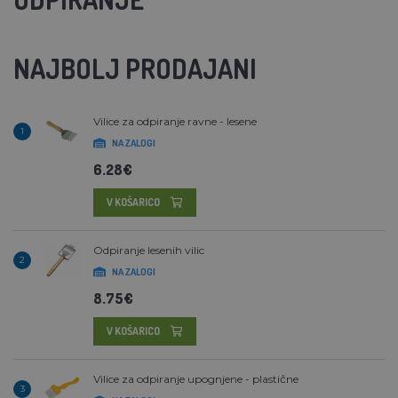
NAJBOLJ PRODAJANI
Vilice za odpiranje ravne - lesene
1
NA ZALOGI
6.28€
V KOŠARICO
Odpiranje lesenih vilic
2
NA ZALOGI
8.75€
V KOŠARICO
Vilice za odpiranje upognjene - plastične
3