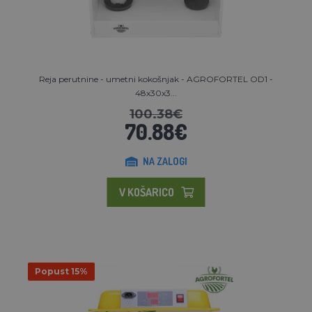
Reja perutnine - umetni kokošnjak - AGROFORTEL OD1 -
48x30x3...
100.38€
70.88€
NA ZALOGI
V KOŠARICO
Popust 15%