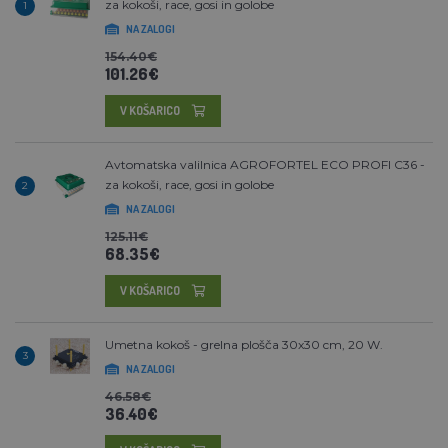
za kokoši, race, gosi in golobe
1
NA ZALOGI
154.40€
101.26€
V KOŠARICO
Avtomatska valilnica AGROFORTEL ECO PROFI C36 -
za kokoši, race, gosi in golobe
2
NA ZALOGI
125.11€
68.35€
V KOŠARICO
Umetna kokoš - grelna plošča 30x30 cm, 20 W.
3
NA ZALOGI
46.58€
36.40€