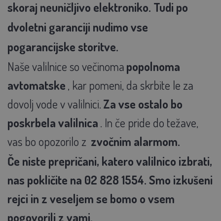
skoraj neuničljivo elektroniko. Tudi po
dvoletni garanciji nudimo vse
pogarancijske storitve.
Naše valilnice so večinoma
popolnoma
avtomatske
, kar pomeni, da skrbite le za
dovolj vode v valilnici.
Za vse ostalo bo
poskrbela valilnica
. In če pride do težave,
vas bo opozorilo z
zvočnim alarmom.
Če niste prepričani, katero valilnico izbrati,
nas pokličite na 02 828 1554. Smo izkušeni
rejci in z veseljem se bomo o vsem
pogovorili z vami.