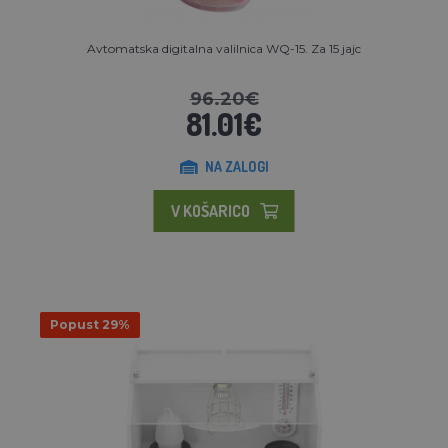
Avtomatska digitalna valilnica WQ-15. Za 15 jajc
96.20€
81.01€
NA ZALOGI
V KOŠARICO
Popust 29%