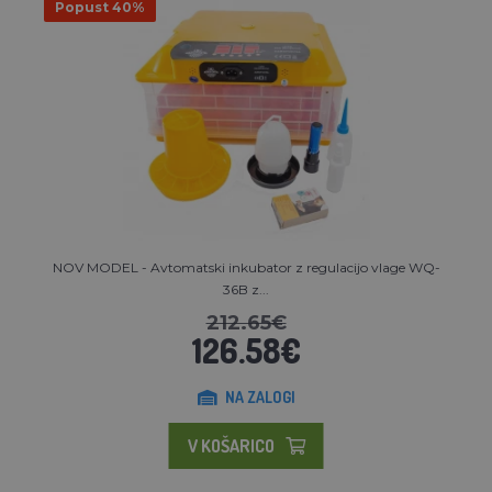
Popust 40%
NOV MODEL - Avtomatski inkubator z regulacijo vlage WQ-
36B z...
212.65€
126.58€
NA ZALOGI
V KOŠARICO