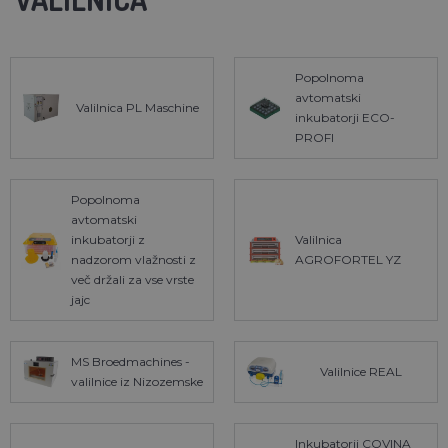
Popolnoma
avtomatski
Valilnica PL Maschine
inkubatorji ECO-
PROFI
Popolnoma
avtomatski
inkubatorji z
Valilnica
nadzorom vlažnosti z
AGROFORTEL YZ
več držali za vse vrste
jajc
MS Broedmachines -
Valilnice REAL
valilnice iz Nizozemske
Inkubatorji COVINA