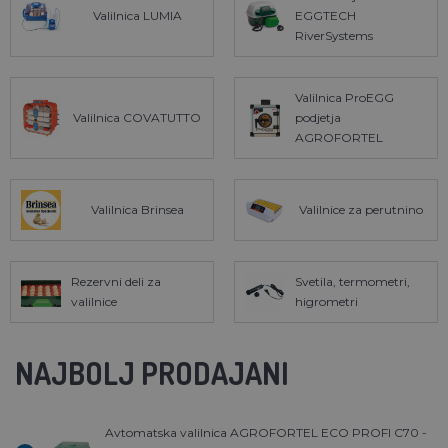
Valilnica LUMIA
EGGTECH
RiverSystems
Valilnica ProEGG
Valilnica COVATUTTO
podjetja
AGROFORTEL
Valilnica Brinsea
Valilnice za perutnino
Rezervni deli za
Svetila, termometri,
valilnice
higrometri
NAJBOLJ PRODAJANI
Avtomatska valilnica AGROFORTEL ECO PROFI C70 -