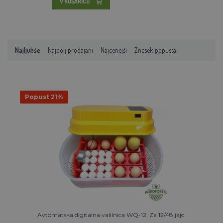
V KOŠARICO
Najljubše
Najbolj prodajani
Najcenejši
Znesek popusta
Popust 21%
Avtomatska digitalna valilnica WQ-12. Za 12/48 jajc.