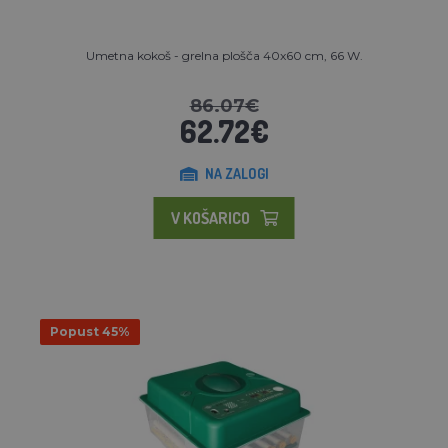
Umetna kokoš - grelna plošča 40x60 cm, 66 W.
86.07€
62.72€
NA ZALOGI
V KOŠARICO
Popust 45%