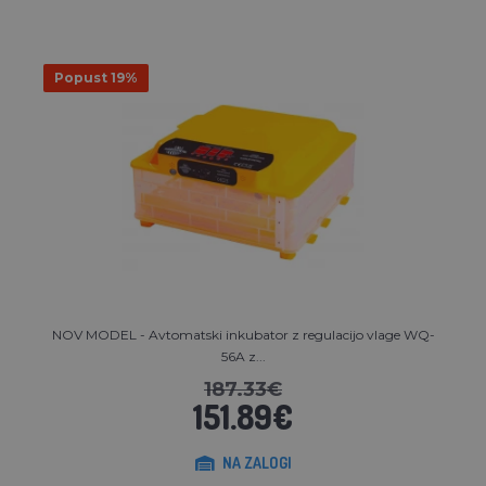
Popust 19%
NOV MODEL - Avtomatski inkubator z regulacijo vlage WQ-
56A z...
187.33€
151.89€
NA ZALOGI