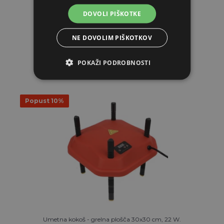
2.53€
DOVOLI PIŠKOTKE
NA ZALOGI
NE DOVOLIM PIŠKOTKOV
V KOŠARICO
POKAŽI PODROBNOSTI
Popust 10%
Umetna kokoš - grelna plošča 30x30 cm, 22 W.