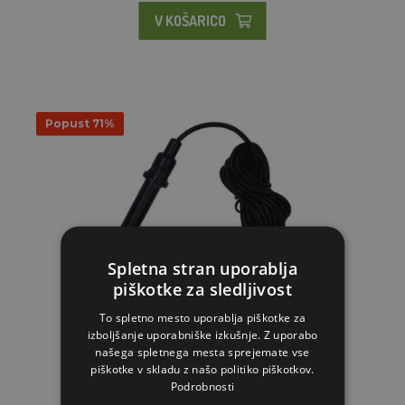
V KOŠARICO
Popust 71%
Spletna stran uporablja
piškotke za sledljivost
To spletno mesto uporablja piškotke za
izboljšanje uporabniške izkušnje. Z uporabo
Digitalni termometer s higrometrom - LCD zaslon
našega spletnega mesta sprejemate vse
piškotke v skladu z našo politiko piškotkov.
8.61€
Podrobnosti