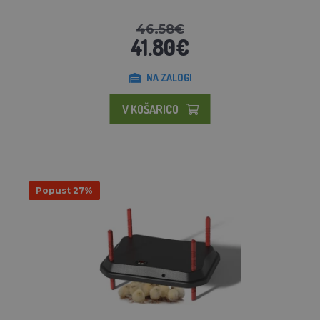
46.58€
41.80€
NA ZALOGI
V KOŠARICO
Popust 27%