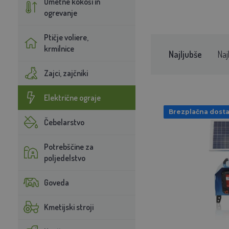
Umetne kokoši in
ogrevanje
Ptičje voliere,
krmilnice
Najljubše
Naj
Zajci, zajčniki
Električne ograje
Brezplačna dost
Čebelarstvo
Potrebščine za
poljedelstvo
Goveda
Kmetijski stroji