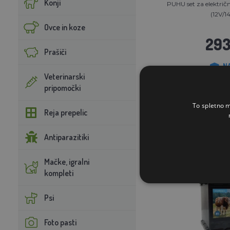
Konji
PUHU set za električn
(12V/14
Ovce in koze
293
Prašiči
N
Veterinarski
pripomočki
V KOŠA
To spletno m
Reja prepelic
Antiparazitiki
Mačke, igralni
kompleti
Psi
Foto pasti