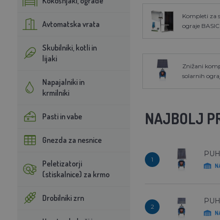
Kokošnjaki, ograde
Kompleti za 
Avtomatska vrata
ograje BASIC
Skubilniki, kotli in
lijaki
Znižani komp
solarnih ogra
Napajalniki in
krmilniki
NAJBOLJ P
Pasti in vabe
Gnezda za nesnice
PUHU
1
Peletizatorji
N
(stiskalnice) za krmo
Drobilniki zrn
PUHU
2
N