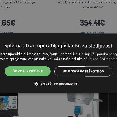
o ograjo 2J Gel baterija
PUHU solarni komplet za električno og
Ah) + s...
+ panel 40 W
.65€
354.41€
A ZALOGI
NA ZALOGI
RICO
V KOŠARICO
Spletna stran uporablja piškotke za sledljivost
esto uporablja piškotke za izboljšanje uporabniške izkušnje. Z uporabo naš
mesta sprejemate vse piškotke v skladu z našo politiko piškotkov.
Podrobnost
DOVOLI PIŠKOTKE
NE DOVOLIM PIŠKOTKOV
Brezplačna dostava
POKAŽI PODROBNOSTI