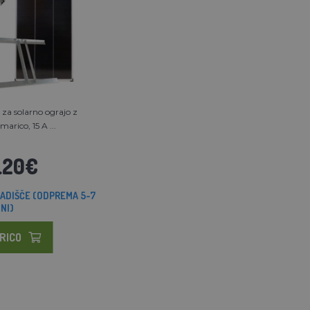
za solarno ograjo z
arico, 15 A ...
.20€
ADIŠČE (ODPREMA 5-7
NI)
RICO