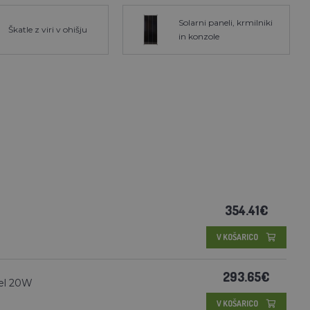
Solarni paneli, krmilniki
Škatle z viri v ohišju
in konzole
354.41€
V KOŠARICO
293.65€
nel 20W
V KOŠARICO