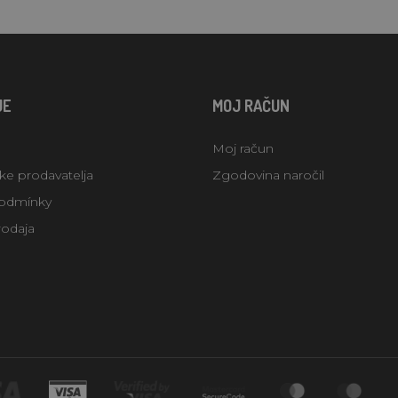
JE
MOJ RAČUN
Moj račun
uke prodavatelja
Zgodovina naročil
odmínky
rodaja