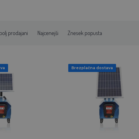
bolj prodajani
Najcenejši
Znesek popusta
ava
Brezplačna dostava