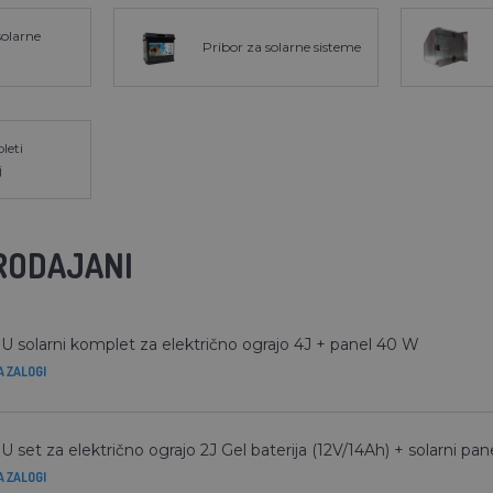
solarne
Pribor za solarne sisteme
leti
j
RODAJANI
 solarni komplet za električno ograjo 4J + panel 40 W
A ZALOGI
 set za električno ograjo 2J Gel baterija (12V/14Ah) + solarni pa
A ZALOGI