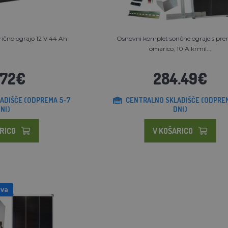
ično ograjo 12 V 44 Ah
Osnovni komplet sončne ograje s pre
omarico, 10 A krmil...
.72€
284.49€
ADIŠČE (ODPREMA 5-7
CENTRALNO SKLADIŠČE (ODPRE
NI)
DNI)
RICO
V KOŠARICO
ava