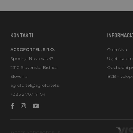
KONTAKTI
INFORMACI
AGROFORTEL, S.R.O.
O društvu
Spodnja Nova vas 47
Uvjeti ispor
2310 Slovenska Bistrica
Obchodní p
Slovenia
B2B – velep
agrofortel@agrofortel.si
+386 2 707 41 04
© 2026 AGROFORTEL.SI