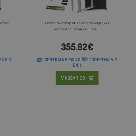
nosno
Osnovni komplet za solarno ograjo z
varnostno omarico, 10 A ...
355.62€
MA 5-7
CENTRALNO SKLADIŠČE (ODPREMA 5-7
DNI)
V KOŠARICO