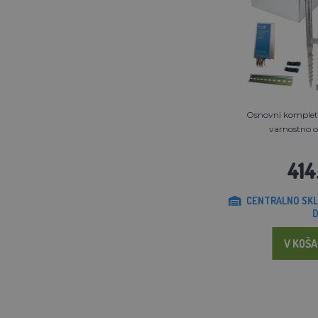
Osnovni komplet 
varnostno om
414
CENTRALNO SKL
D
V KOŠA