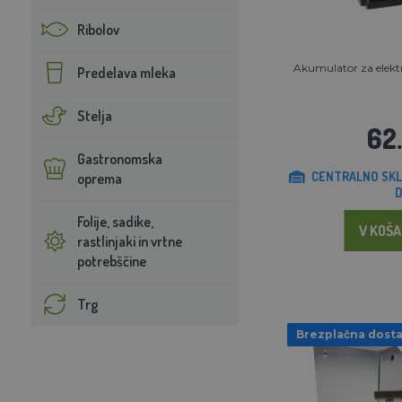
Ribolov
Akumulator za elektr
Predelava mleka
Stelja
62
Gastronomska
CENTRALNO SKL
oprema
D
Folije, sadike,
V KOŠA
rastlinjaki in vrtne
potrebščine
Trg
Brezplačna dost