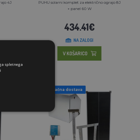
rajo 4J
PUHU solarni komplet za električno ograjo 8J
+ panel 60 W
434.41€
NA ZALOGI
V KOŠARICO
ega spletnega
i
Brezplačna dostava