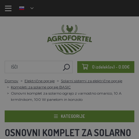
0 izdelek(ov) - 0.00€
Domov
Električne ograje
Solarni sistemi za električne ograje
Kompleti za solarne ograje BASIC
Osnovni komplet za solarno ograjo z varnostno omarico, 10 A
krmilnikom, 100 W panelom in konzolo
KATEGORIJE
OSNOVNI KOMPLET ZA SOLARNO