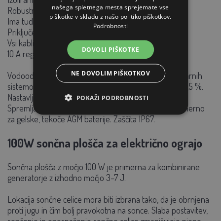
našega spletnega mesta sprejemate vse
Robustno ohišje iz pocinkanega jekla
piškotke v skladu z našo politiko piškotkov.
Ima tudi montažne luknje za vse običajne vrste virov
Podrobnosti
Priključek za ozemljitev notranje ograje
Vsi kabli v škatli
DOVOLI PIŠKOTKE
10 A regulator za 100 W sončno celico
NE DOVOLIM PIŠKOTKOV
Vodoodporen krmilnik, primeren za širok spekter solarnih
sistemov. Visoka učinkovitost pretvorbe naboja do 97,5 %.
Nastavljiv 5-stopenjski časovnik za moč obremenitve.
POKAŽI PODROBNOSTI
Spremljanje obratovalnega stanja in parametrov. Primerno
za gelske, tekoče AGM baterije. Zaščita IP67.
100W sončna plošča za električno ograjo
Sončna plošča z močjo 100 W je primerna za kombinirane
generatorje z izhodno močjo 3–7 J.
Lokacija sončne celice mora biti izbrana tako, da je obrnjena
proti jugu in čim bolj pravokotna na sonce. Slaba postavitev,
senčenje in onesnaženje sončne celice zmanjšujejo njeno