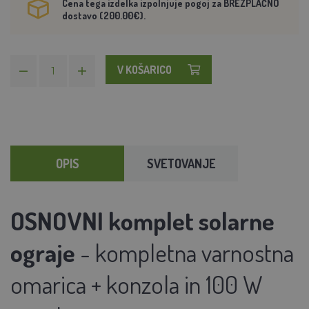
Cena tega izdelka izpolnjuje pogoj za BREZPLAČNO
dostavo (200.00€).
V KOŠARICO
OPIS
SVETOVANJE
OSNOVNI komplet solarne
ograje
- kompletna varnostna
omarica + konzola in 100 W