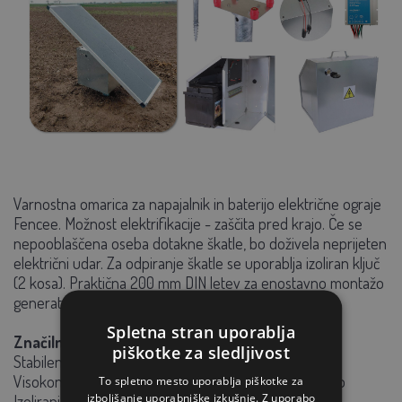
Varnostna omarica za napajalnik in baterijo električne ograje
Fencee. Možnost elektrifikacije - zaščita pred krajo. Če se
nepooblaščena oseba dotakne škatle, bo doživela neprijeten
električni udar. Za odpiranje škatle se uporablja izoliran ključ
(2 kosa). Praktična 200 mm DIN letev za enostavno montažo
generatorja Fencee.
Spletna stran uporablja
Značilnosti sefa:
piškotke za sledljivost
Stabilen pritrdilni čep za škatlo
Visokonapetostna omarica – odlična zaščita pred krajo
To spletno mesto uporablja piškotke za
izboljšanje uporabniške izkušnje. Z uporabo
Izolirani ključi za varno odklepanje škatle