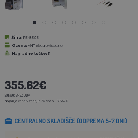
Šifra:
FE-8305
Ocena:
VNT electronics s.r.o.
Nagradne točke:
11
355.62€
291.49€ BREZ DDV
Najnižja cena v zadnjih 30 dneh - 355.62€
CENTRALNO SKLADIŠČE (ODPREMA 5-7 DNI)