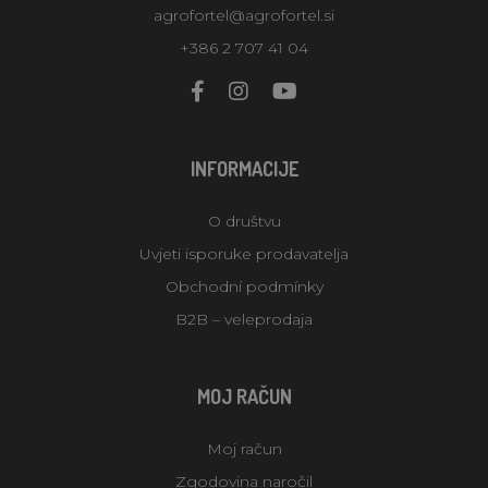
agrofortel@agrofortel.si
+386 2 707 41 04
INFORMACIJE
O društvu
Uvjeti isporuke prodavatelja
Obchodní podmínky
B2B – veleprodaja
MOJ RAČUN
Moj račun
Zgodovina naročil