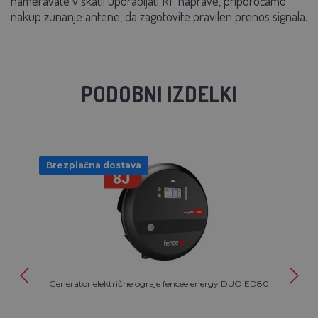
nameravate v škatli uporabljati RF naprave, priporočamo
nakup zunanje antene, da zagotovite pravilen prenos signala.
PODOBNI IZDELKI
Brezplačna dostava
Generator električne ograje fencee energy DUO ED80