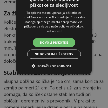
vremenskih pogojih.
piškotke za sledljivost
Za žice, vrvice in trakove
To spletno mesto uporablja piškotke za
izboljšanje uporabniške izkušnje. Z uporabo
Količek je primeren za običajne prevodnike
našega spletnega mesta sprejemate vse
piškotke v skladu z našo politiko piškotkov.
električnega pastirja – žice, vrvice in trakove.
Podrobnosti
Konkretno je primeren za 4 vrvice ali žice, za 3
trakove širine 20 mm in za 4 trakove širine 40
DOVOLI PIŠKOTKE
mm. Tako si lahko število linij prevodnika
preprosto prilagodite temu, kako mora ograja na
NE DOVOLIM PIŠKOTKOV
določenem mestu delovati.
POKAŽI PODROBNOSTI
Stabilnost zaradi daljše konice
Skupna dolžina količka je 156 cm, sama konica za
zemljo pa meri 21 cm. Ta del služi za sidranje in
pomaga, da količek ostane stabilen tudi pri
običajni obremenitvi s prevodniki. V praksi to
pomeni zanesljivejše držanje ograje na terenu.