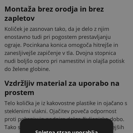
Montaža brez orodja in brez
zapletov
Količek je zasnovan tako, da je delo z njim
enostavno tudi pri pogostem prestavljanju
ograje. Pocinkana konica omogoča hitrejše in
zanesljivejše zapičenje v tla. Dvojna stopnica
nudi boljšo oporo pri namestitvi in olajša potisk
do želene globine.
Vzdržljiv material za uporabo na
prostem
Telo količka je iz kakovostne plastike in ojačano s
steklenimi vlakni. Ojačitev poveča odpornost
proti pokanju in podpira dolgo življenjsko dobo.
Tako se količek bolje obnese tudi v zahtevnejših
Spletna stran uporablja