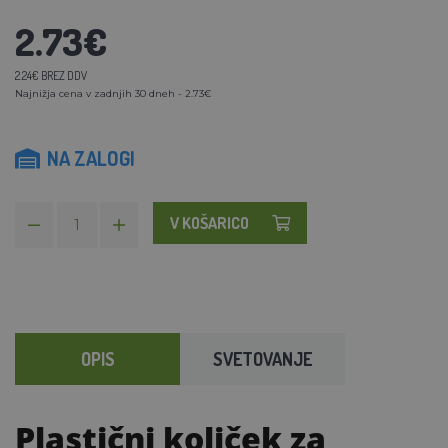
2.73€
2.24€ BREZ DDV
Najnižja cena v zadnjih 30 dneh - 2.73€
NA ZALOGI
V KOŠARICO
OPIS
SVETOVANJE
Plastični količek za