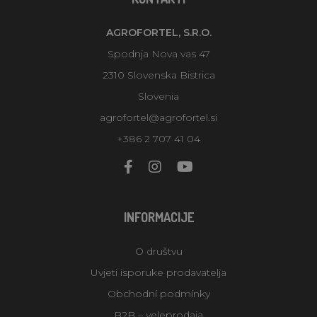
AGROFORTEL, S.R.O.
Spodnja Nova vas 47
2310 Slovenska Bistrica
Slovenia
agrofortel@agrofortel.si
+386 2 707 41 04
INFORMACIJE
O društvu
Uvjeti isporuke prodavatelja
Obchodní podmínky
B2B – veleprodaja