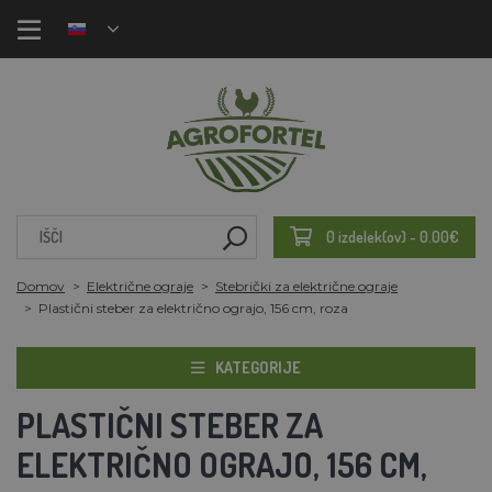
0 izdelek(ov) - 0.00€
Domov
Električne ograje
Stebrički za električne ograje
Plastični steber za električno ograjo, 156 cm, roza
KATEGORIJE
PLASTIČNI STEBER ZA
ELEKTRIČNO OGRAJO, 156 CM,