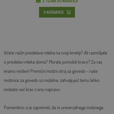
2 TEDNA OD NAROČILA
V KOŠARICO
Iščete način predelave mleka na svoji kmetiji? Ali razmišljate
o predelavi mleka doma? Morate pomolsti kravo? Za vas
imamo rešitev! Premični molzni stroj za govedo - naše
molznice za govedo so mobilne, zahvaljujoč temu lahko
molzete več krav z eno napravo.
Pomembno si je zapomniti, da ni univerzalnega molznega