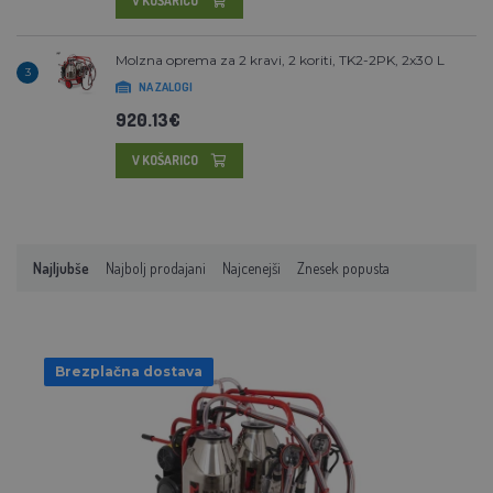
V KOŠARICO
Molzna oprema za 2 kravi, 2 koriti, TK2-2PK, 2x30 L
3
NA ZALOGI
920.13€
V KOŠARICO
Najljubše
Najbolj prodajani
Najcenejši
Znesek popusta
Brezplačna dostava