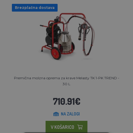
Brezplačna dostava
Premična molzna oprema za krave Melasty TK 1-PK TREND -
30 L
710.91€
NA ZALOGI
V KOŠARICO