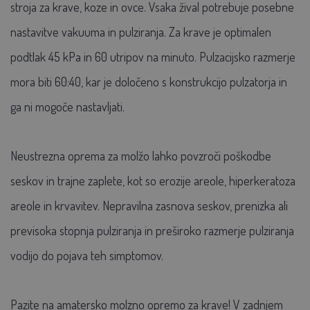
stroja za krave, koze in ovce. Vsaka žival potrebuje posebne
nastavitve vakuuma in pulziranja. Za krave je optimalen
podtlak 45 kPa in 60 utripov na minuto. Pulzacijsko razmerje
mora biti 60:40, kar je določeno s konstrukcijo pulzatorja in
ga ni mogoče nastavljati.
Neustrezna oprema za molžo lahko povzroči poškodbe
seskov in trajne zaplete, kot so erozije areole, hiperkeratoza
areole in krvavitev. Nepravilna zasnova seskov, prenizka ali
previsoka stopnja pulziranja in preširoko razmerje pulziranja
vodijo do pojava teh simptomov.
Pazite na amatersko molzno opremo za krave! V zadnjem