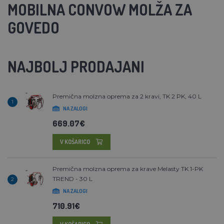
MOBILNA CONVOW MOLŽA ZA
GOVEDO
NAJBOLJ PRODAJANI
Premična molzna oprema za 2 kravi, TK 2 PK, 40 L
1
NA ZALOGI
669.07€
V KOŠARICO
Premična molzna oprema za krave Melasty TK 1-PK
TREND - 30 L
2
NA ZALOGI
710.91€