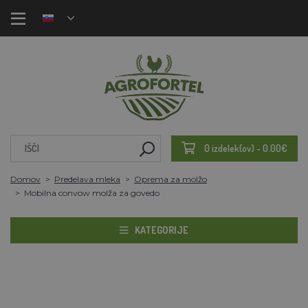
0 izdelek(ov) - 0.00€
Domov
Predelava mleka
Oprema za molžo
Mobilna convow molža za govedo
KATEGORIJE