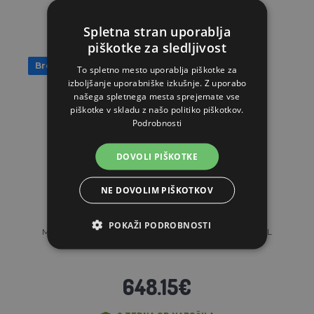
Spletna stran uporablja
piškotke za sledljivost
Brezplačna dostava
To spletno mesto uporablja piškotke za
izboljšanje uporabniške izkušnje. Z uporabo
našega spletnega mesta sprejemate vse
piškotke v skladu z našo politiko piškotkov.
Podrobnosti
DOVOLI PIŠKOTKE
NE DOVOLIM PIŠKOTKOV
POKAŽI PODROBNOSTI
Molzna oprema za krave Melasty TJK 1-PK JUNIOR - 25 L
648.15€