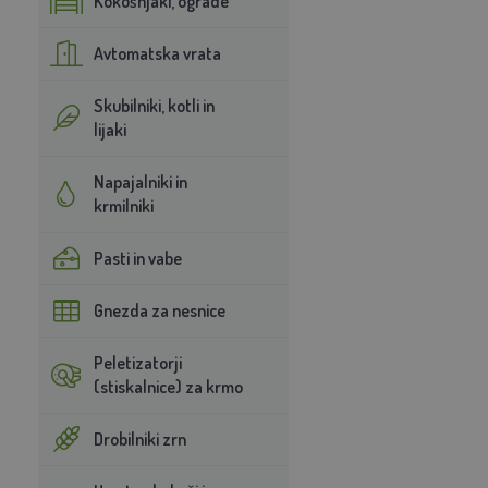
Kokošnjaki, ograde
Avtomatska vrata
Skubilniki, kotli in
lijaki
Napajalniki in
krmilniki
Pasti in vabe
Gnezda za nesnice
Peletizatorji
(stiskalnice) za krmo
Drobilniki zrn