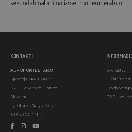
sekundah natančno izmerimo temperaturo.
KONTAKTI
INFORMACI
AGROFORTEL, S.R.O.
O društvu
Spodnja Nova vas 47
Uvjeti ispor
2310 Slovenska Bistrica
Obchodní p
Slovenia
B2B – velep
agrofortel@agrofortel.si
+386 2 707 41 04