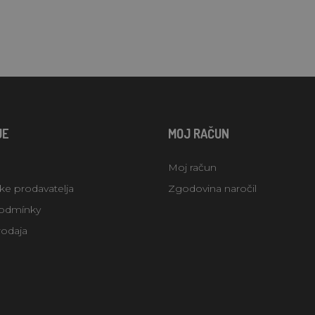
JE
MOJ RAČUN
Moj račun
uke prodavatelja
Zgodovina naročil
odmínky
rodaja