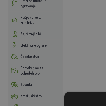
Umetne kokoši in
ogrevanje
Ptičje voliere,
krmilnice
Zajci, zajčniki
Električne ograje
Čebelarstvo
Potrebščine za
poljedelstvo
Goveda
Kmetijski stroji