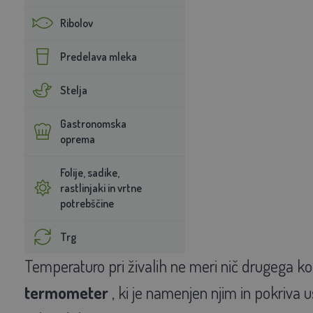
Ribolov
Predelava mleka
Stelja
Gastronomska
oprema
Folije, sadike,
rastlinjaki in vrtne
potrebščine
Trg
Temperaturo pri živalih ne meri nič drugega kot
termometer
, ki je namenjen njim in pokriva