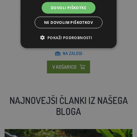
DOVOLI PIŠKOTKE
Plastično gnezdo za polaganje MyCozyNest - kukavica
NE DOVOLIM PIŠKOTKOV
17.72€
16.20€
POKAŽI PODROBNOSTI
NA ZALOGI
V KOŠARICO
NAJNOVEJŠI ČLANKI IZ NAŠEGA
BLOGA