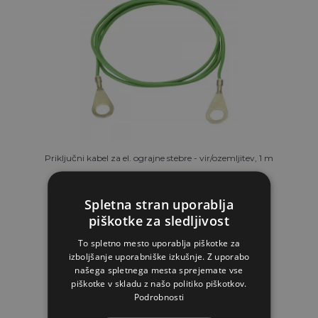
Priključni kabel za el. ograjne stebre - vir/ozemljitev, 1 m
2.46€
Spletna stran uporablja
2.43€
piškotke za sledljivost
NA ZALOGI
To spletno mesto uporablja piškotke za
izboljšanje uporabniške izkušnje. Z uporabo
našega spletnega mesta sprejemate vse
V KOŠARICO
piškotke v skladu z našo politiko piškotkov.
Podrobnosti