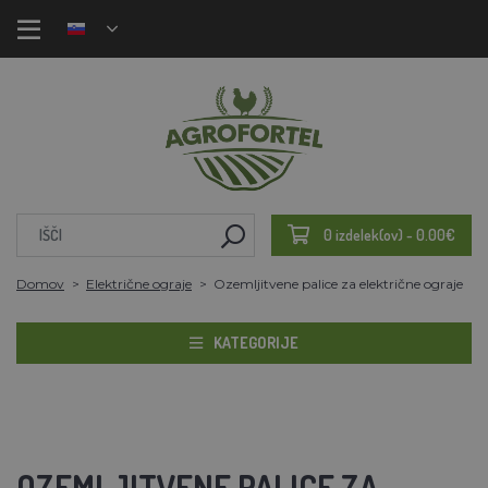
0 izdelek(ov) - 0.00€
Domov
Električne ograje
Ozemljitvene palice za električne ograje
KATEGORIJE
OZEMLJITVENE PALICE ZA