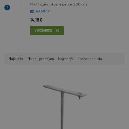
Profil ozemljitvene palice, 200 cm
3
NA ZALOGI
14.18€
V KOŠARICO
Najljubše
Najbolj prodajani
Najcenejši
Znesek popusta