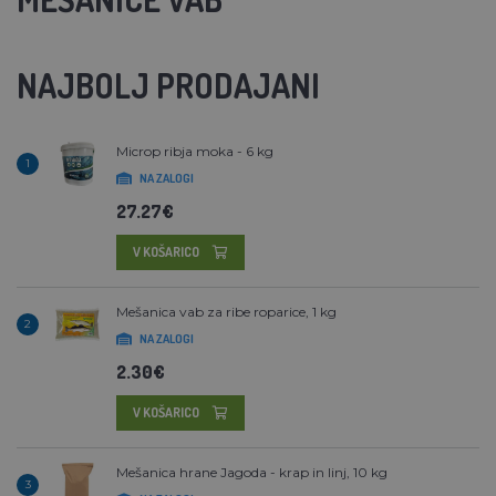
NAJBOLJ PRODAJANI
Microp ribja moka - 6 kg
1
NA ZALOGI
27.27€
V KOŠARICO
Mešanica vab za ribe roparice, 1 kg
2
NA ZALOGI
2.30€
V KOŠARICO
Mešanica hrane Jagoda - krap in linj, 10 kg
3