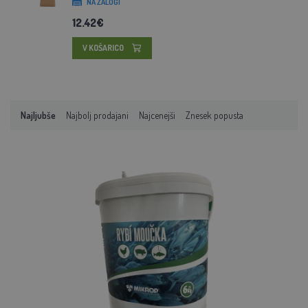
NA ZALOGI
12.42€
V KOŠARICO
Najljubše
Najbolj prodajani
Najcenejši
Znesek popusta