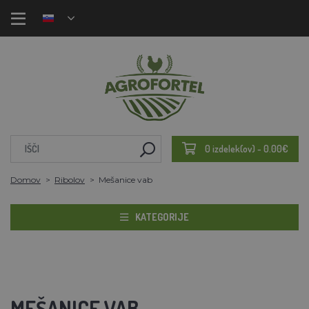
0 izdelek(ov) - 0.00€
Domov
Ribolov
Mešanice vab
KATEGORIJE
MEŠANICE VAB