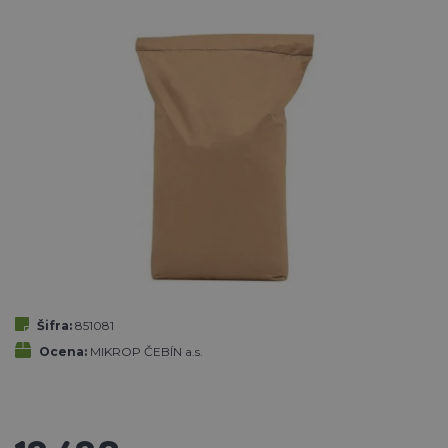
Šifra:
851081
Ocena:
MIKROP ČEBÍN a.s.