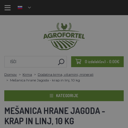
0 izdelek(ov) - 0.00€
Domov
Krma
Dodatna krma, vitamini, minerali
Mešanica hrane Jagoda - krap in linj, 10 kg
KATEGORIJE
MEŠANICA HRANE JAGODA -
KRAP IN LINJ, 10 KG