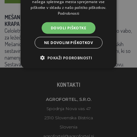
našega spletnega mesta sprejemate vse
piškotke v skladu z našo politiko piškotkov.
Podrobnosti
MEŠANICA NAMENJENA ZA VABE IN KRMILNIKE ZA
KRAPA PRI ŠPORTNEM RIBOLOVU
DOVOLI PIŠKOTKE
Celoletna učinkovita mešanica za krmilnike in za ločeno vabo,
za ležeče in lebdeče.
NE DOVOLIM PIŠKOTKOV
Mešanica je narejena iz visokokakovostnih beljakovinskih
sestavin, dopolnjenih s posebnimi aromatičnimi snovmi, ki so
namenjene privabljanju rib.
POKAŽI PODROBNOSTI
Sestava ustreza trenutnim trendom v športnem ribolovu.
KONTAKTI
AGROFORTEL, S.R.O.
Spodnja Nova vas 47
2310 Slovenska Bistrica
Slovenia
agrofortel@agrofortel.si