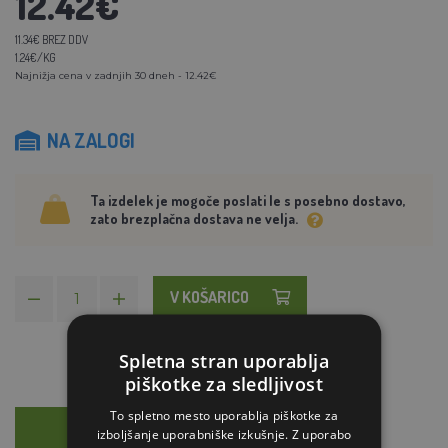
12.42€
11.34€ BREZ DDV
1.24€/KG
Najnižja cena v zadnjih 30 dneh - 12.42€
NA ZALOGI
Ta izdelek je mogoče poslati le s posebno dostavo,
zato brezplačna dostava ne velja.
V KOŠARICO
Spletna stran uporablja
piškotke za sledljivost
To spletno mesto uporablja piškotke za
OPIS
SVETOVANJE
izboljšanje uporabniške izkušnje. Z uporabo