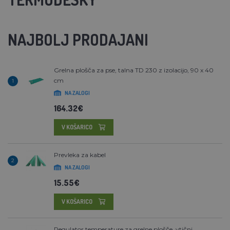
NAJBOLJ PRODAJANI
Grelna plošča za pse, talna TD 230 z izolacijo, 90 x 40
cm
1
NA ZALOGI
164.32€
V KOŠARICO
Prevleka za kabel
2
NA ZALOGI
15.55€
V KOŠARICO
Regulator temperature za grelne plošče, vtični