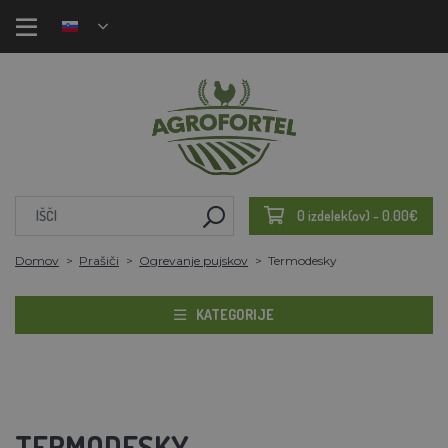
0 izdelek(ov) - 0.00€
Domov
Prašiči
Ogrevanje pujskov
Termodesky
KATEGORIJE
TERMODESKY