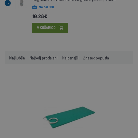
3
NA ZALOGI
10.28€
V KOŠARICO
Najljubše
Najbolj prodajani
Najcenejši
Znesek popusta