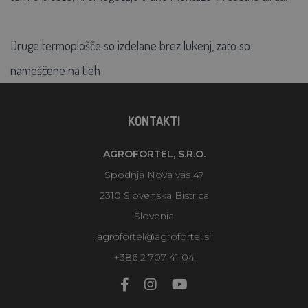
Druge termoplošče so izdelane brez lukenj, zato so
nameščene na tleh
KONTAKTI
AGROFORTEL, S.R.O.
Spodnja Nova vas 47
2310 Slovenska Bistrica
Slovenia
agrofortel@agrofortel.si
+386 2 707 41 04