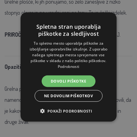
Grelne plošče, ki jih ponujamo, so zelo zanesljive z nizko
stopnjo okvar in po ugodni ceni na trgu. To je češki izdelek.
Spletna stran uporablja
piškotke za sledljivost
PRIROČNIK
za grelne plošče si lahko prenesete TUKAJ.
To spletno mesto uporablja piškotke za
izboljšanje uporabniške izkušnje. Z uporabo
našega spletnega mesta sprejemate vse
piškotke v skladu z našo politiko piškotkov.
Opaziti:
Podrobnosti
DOVOLI PIŠKOTKE
Grelna plošča je prvotno namenjena prasitvi svinj z
NE DOVOLIM PIŠKOTKOV
namenom ogrevanja pujskov. Vzreditelji psov so ugotovili, da
je kakovosten vir toplote tudi za pse, mačke, terariste in
POKAŽI PODROBNOSTI
druge živali.