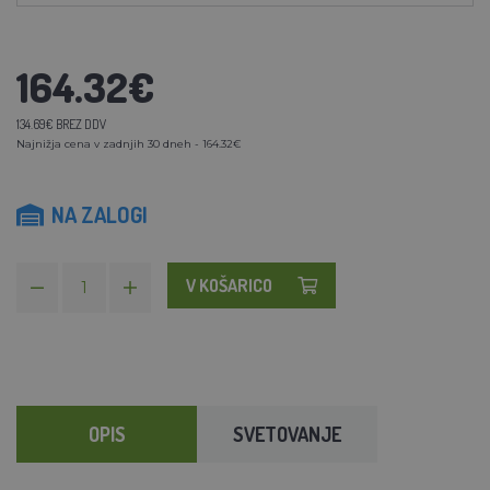
164.32€
134.69€ BREZ DDV
Najnižja cena v zadnjih 30 dneh - 164.32€
NA ZALOGI
V KOŠARICO
OPIS
SVETOVANJE