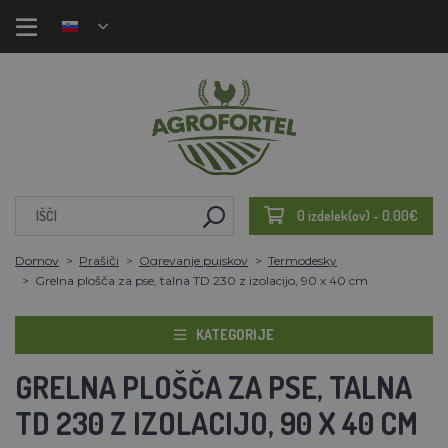
0 izdelek(ov) - 0.00€
Domov
Prašiči
Ogrevanje pujskov
Termodesky
Grelna plošča za pse, talna TD 230 z izolacijo, 90 x 40 cm
KATEGORIJE
GRELNA PLOŠČA ZA PSE, TALNA
TD 230 Z IZOLACIJO, 90 X 40 CM