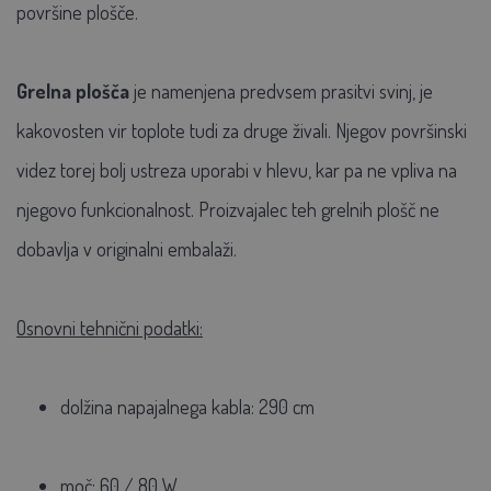
površine plošče.
Grelna plošča
je namenjena predvsem prasitvi svinj, je
kakovosten vir toplote tudi za druge živali. Njegov površinski
videz torej bolj ustreza uporabi v hlevu, kar pa ne vpliva na
njegovo funkcionalnost. Proizvajalec teh grelnih plošč ne
dobavlja v originalni embalaži.
Osnovni tehnični podatki:
dolžina napajalnega kabla: 290 cm
moč: 60 / 80 W