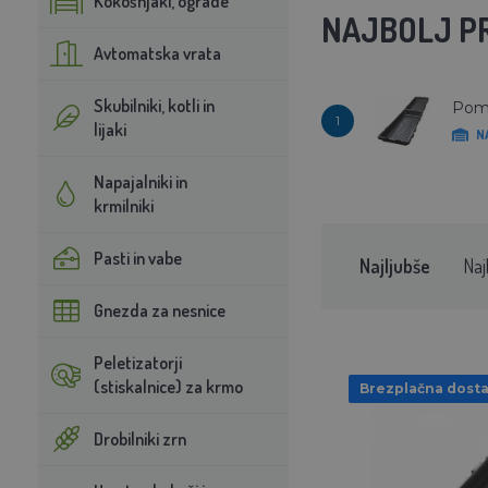
Kokošnjaki, ograde
NAJBOLJ P
Avtomatska vrata
Skubilniki, kotli in
Pomi
1
lijaki
N
Napajalniki in
krmilniki
Pasti in vabe
Najljubše
Naj
Gnezda za nesnice
Peletizatorji
(stiskalnice) za krmo
Brezplačna dost
Drobilniki zrn