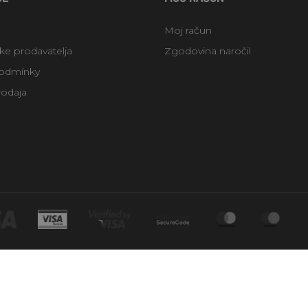
Moj račun
uke prodavatelja
Zgodovina naročil
odmínky
rodaja