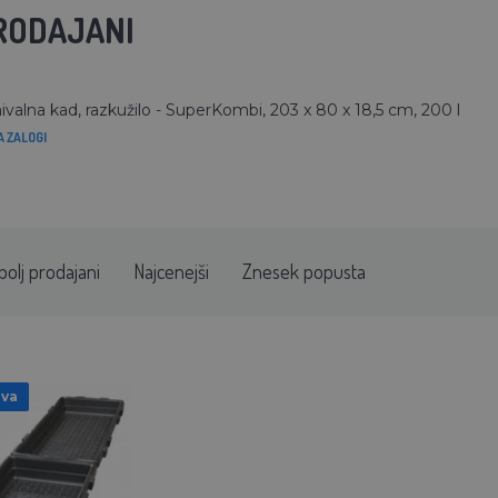
RODAJANI
valna kad, razkužilo - SuperKombi, 203 x 80 x 18,5 cm, 200 l
A ZALOGI
bolj prodajani
Najcenejši
Znesek popusta
ava