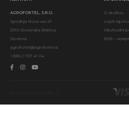
AGROFORTEL, S.R.O.
O društvu
Spodnja Nova vas 47
Uvjeti ispor
2310 Slovenska Bistrica
Obchodní p
Slovenia
B2B – velep
agrofortel@agrofortel.si
+386 2 707 41 04
© 2026 AGROFORTEL.SI