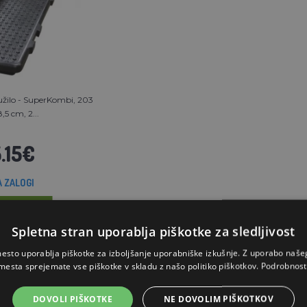
žilo - SuperKombi, 203
8,5 cm, 2...
.15€
A ZALOGI
RICO
Spletna stran uporablja piškotke za sledljivost
esto uporablja piškotke za izboljšanje uporabniške izkušnje. Z uporabo naš
mesta sprejemate vse piškotke v skladu z našo politiko piškotkov.
Podrobnost
DOVOLI PIŠKOTKE
NE DOVOLIM PIŠKOTKOV