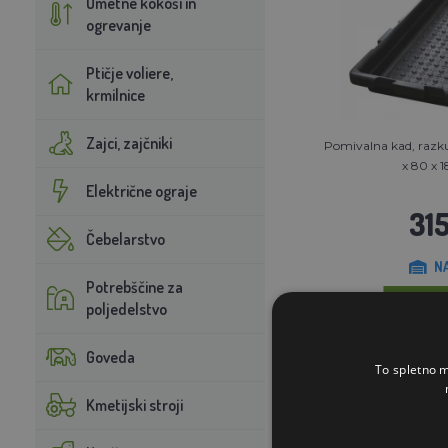
Umetne kokoši in
ogrevanje
Ptičje voliere,
krmilnice
Zajci, zajčniki
Pomivalna kad, razku
x 80 x 1
Električne ograje
315
Čebelarstvo
N
Potrebščine za
poljedelstvo
V KOŠA
Goveda
To spletno m
Kmetijski stroji