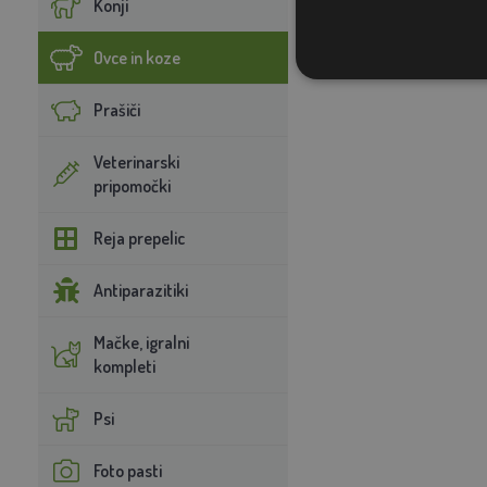
Konji
Ovce in koze
Prašiči
Veterinarski
pripomočki
Reja prepelic
Antiparazitiki
Mačke, igralni
kompleti
Psi
Foto pasti