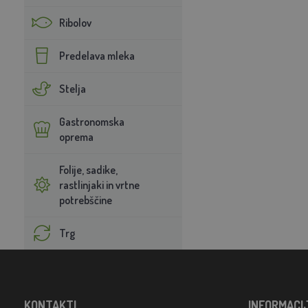
Ribolov
Predelava mleka
Stelja
Gastronomska
oprema
Folije, sadike,
rastlinjaki in vrtne
potrebščine
Trg
KONTAKTI
INFORMACI