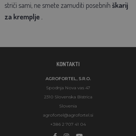
striči sami, ne smete zamuditi posebnih
škarij
za kremplje
.
KONTAKTI
AGROFORTEL, S.R.O.
Spodnja Nova vas 47
2310 Slovenska Bistrica
Slovenia
agrofortel@agrofortel.si
+386 2 707 41 04