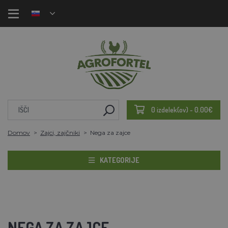
0 izdelek(ov) - 0.00€
Domov
Zajci, zajčniki
Nega za zajce
KATEGORIJE
NEGA ZA ZAJCE