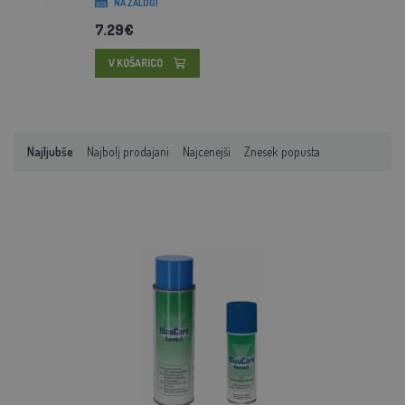
NA ZALOGI
7.29€
V KOŠARICO
Najljubše
Najbolj prodajani
Najcenejši
Znesek popusta