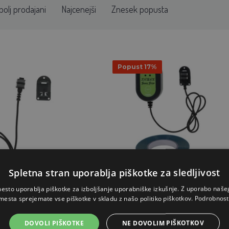
bolj prodajani
Najcenejši
Znesek popusta
Popust 17%
Spletna stran uporablja piškotke za sledljivost
trično ograjo SnailStop
Električna ograja proti polžem KE
esto uporablja piškotke za izboljšanje uporabniške izkušnje. Z uporabo naš
mesta sprejemate vse piškotke v skladu z našo politiko piškotkov.
Podrobnost
SnailStop
.63€
60.76€
.66€
50.63€
DOVOLI PIŠKOTKE
NE DOVOLIM PIŠKOTKOV