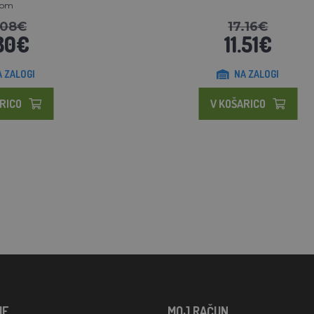
kom
.08€
17.16€
80€
11.51€
A ZALOGI
NA ZALOGI
RICO
V KOŠARICO
JE
MOJ RAČUN