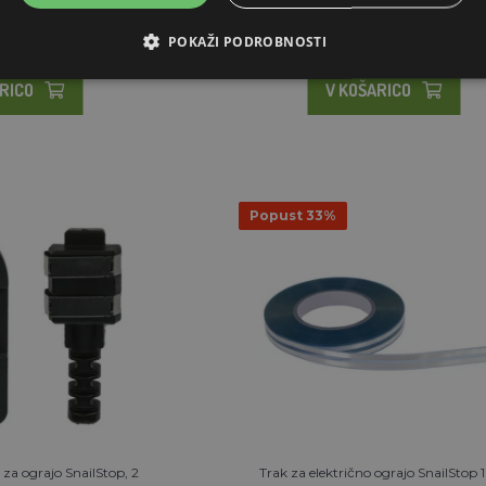
A ZALOGI
NA ZALOGI
POKAŽI PODROBNOSTI
RICO
V KOŠARICO
Popust 33%
 za ograjo SnailStop, 2
Trak za električno ograjo SnailStop