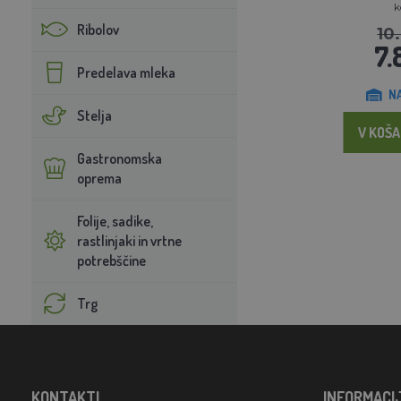
Ribolov
10
7.
Predelava mleka
N
Stelja
V KOŠA
Gastronomska
oprema
Folije, sadike,
rastlinjaki in vrtne
potrebščine
Trg
KONTAKTI
INFORMACI