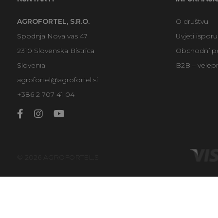
AGROFORTEL, S.R.O.
O društvu
Spodnja Nova vas 47
Uvjeti ispor
2310 Slovenska Bistrica
Obchodní p
Slovenia
B2B – velep
agrofortel@agrofortel.si
+386 2 707 41 04
© 2026 AGROFORTEL.SI