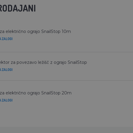
RODAJANI
 za električno ograjo SnailStop 10m
A ZALOGI
ktor za povezavo ležišč z ograjo SnailStop
A ZALOGI
 za električno ograjo SnailStop 20m
A ZALOGI