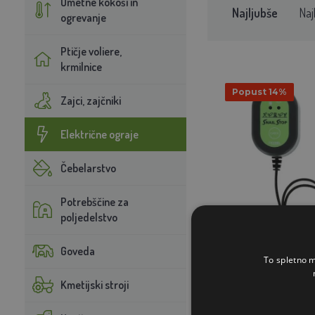
Umetne kokoši in
Najljubše
Naj
ogrevanje
Ptičje voliere,
krmilnice
Popust 14%
Zajci, zajčniki
Električne ograje
Čebelarstvo
Potrebščine za
poljedelstvo
Goveda
Impulzni vir za elek
To spletno m
Kmetijski stroji
50
43