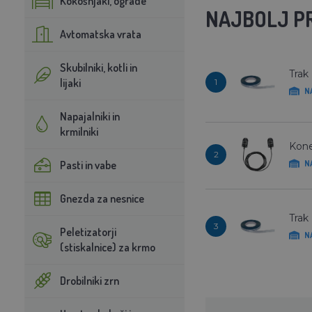
Kokošnjaki, ograde
NAJBOLJ P
Avtomatska vrata
Skubilniki, kotli in
Trak
lijaki
1
N
Napajalniki in
krmilniki
Kone
2
Pasti in vabe
N
Gnezda za nesnice
Trak
3
Peletizatorji
N
(stiskalnice) za krmo
Drobilniki zrn