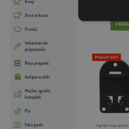
Konji
N
Ovce in koze
V KOŠA
Prašiči
Veterinarski
pripomočki
Popust 23%
Reja prepelic
Antiparazitiki
Mačke, igralni
kompleti
Psi
Foto pasti
Ograjni trak spojnik