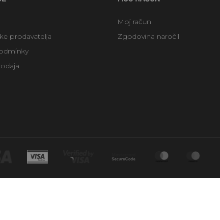
Moj račun
uke prodavatelja
Zgodovina naročil
odmínky
rodaja