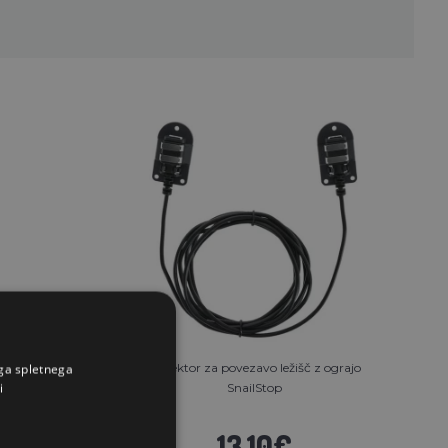
RBL
Konektor za povezavo ležišč z ograjo
ega spletnega
i
SnailStop
13.10€