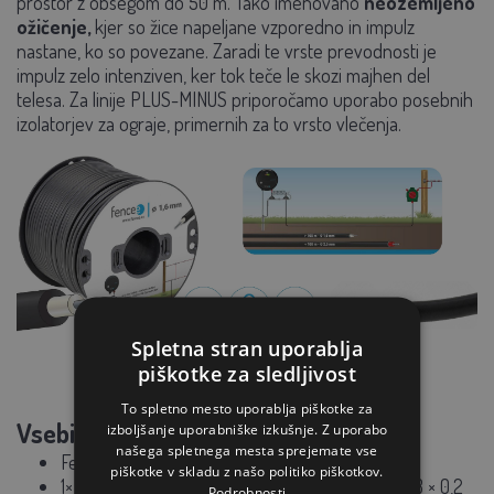
prostor z obsegom do 50 m. Tako imenovano
neozemljeno
ožičenje,
kjer so žice napeljane vzporedno in impulz
nastane, ko so povezane. Zaradi te vrste prevodnosti je
impulz zelo intenziven, ker tok teče le skozi majhen del
telesa. Za linije PLUS-MINUS priporočamo uporabo posebnih
izolatorjev za ograje, primernih za to vrsto vlečenja.
Spletna stran uporablja
piškotke za sledljivost
To spletno mesto uporablja piškotke za
Vsebina paketa:
izboljšanje uporabniške izkušnje. Z uporabo
našega spletnega mesta sprejemate vse
Fencee mini M03 generator
piškotke v skladu z našo politiko piškotkov.
1× 2,5 mm kabel, dolžina 100 m, nerjaveče jeklo 3 × 0,2
Podrobnosti