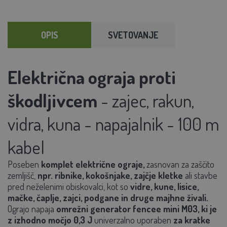
OPIS
SVETOVANJE
Električna ograja proti
škodljivcem
- zajec, rakun,
vidra, kuna - napajalnik - 100 m
kabel
Poseben
komplet električne ograje,
zasnovan za zaščito
zemljišč,
npr. ribnike, kokošnjake, zajčje kletke
ali stavbe
pred neželenimi obiskovalci, kot so
vidre, kune, lisice,
mačke, čaplje, zajci, podgane in druge majhne živali.
Ograjo napaja
omrežni generator fencee mini M03, ki je
z izhodno močjo 0,3 J
univerzalno uporaben
za kratke