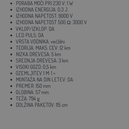
PORABA MOČI PRI 230 V: 1 W
IZHODNA ENERGIJA: 0,3 J
IZHODNA NAPETOST: 9000 V
IZHODNA NAPETOST 500 Ω: 3000 V
VKLOP/IZKLOP:
DA
LED PULS:
DA
VRSTA VODNIKA: večžilni
TEORIJA. MAKS. CEV: 12 km
NIZKA DREVESA: 5 km
SREDNJA DREVESA: 3 km
VISOKI GOZD: 0,5 km
OZEMLJITEV 1 M: 1 ×
MONTAŽA NA DIN LETEV:
DA
PREMER: 150 mm
GLOBINA: 57 mm
TEŽA: 794 g
DOLŽINA PAKETOV: 115 cm