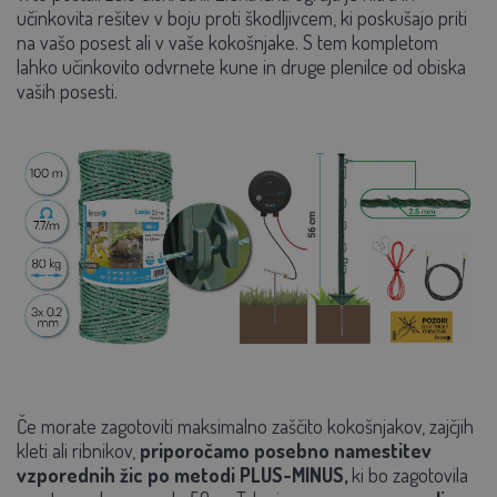
učinkovita rešitev v boju proti škodljivcem, ki poskušajo priti
na vašo posest ali v vaše kokošnjake. S tem kompletom
lahko učinkovito odvrnete kune in druge plenilce od obiska
vaših posesti.
Če morate zagotoviti maksimalno zaščito kokošnjakov, zajčjih
kleti ali ribnikov,
priporočamo posebno namestitev
vzporednih žic po metodi PLUS-MINUS,
ki bo zagotovila