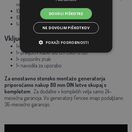
mm, zelen
10 m visokonapetostni kabel, 1,6 mm
DOVOLI PIŠKOTKE
10× stebriček 74 cm (nad tlemi 56 cm), 7× ušesce
1× talna palica 75 cm
NE DOVOLIM PIŠKOTKOV
Vključeno v paket generatorja:
POKAŽI PODROBNOSTI
1× ozemljitveni kabel 150 cm (ušesce-ušesce)
1× priključni kabel 100 cm (oko-srce)
1× opozorilni znak
1× navodila za uporabo
Za enostavno stensko montažo generatorja
priporočamo nakup 80 mm DIN letve skupaj s
kompletom
. Za dodatke v kompletih velja samo 24-
mesečna garancija. Vsi generatorji Fencee imajo podaljšano
36-mesečno garancijo.