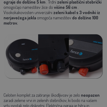
ograje do dolžine 5 km
. Trdni
zeleni plastični stebrički
omogočajo namestitev žice do
višine 56 cm
.
Visokokakovosten univerzalni
zeleni kabel s 3 vodniki iz
nerjavečega jekla
omogoča namestitev
do dolžine 100
metrov.
Celoten komplet za zatiranje škodljivcev je zelo
neopazen
zaradi zelene vrvi in zelenih stebričkov, ki bodo na vašem
vrtu postali zelo diskretni. Električna ograja je hitra in