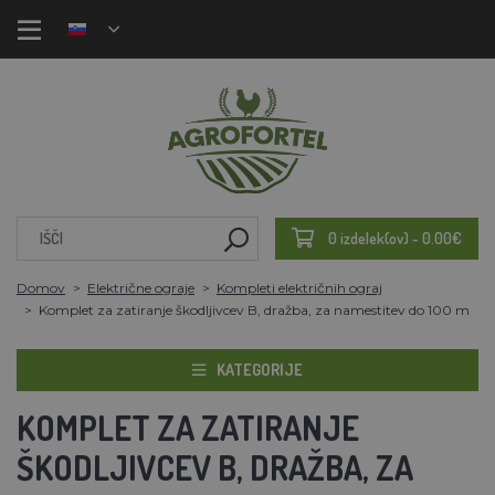
0 izdelek(ov) - 0.00€
Domov
Električne ograje
Kompleti električnih ograj
Komplet za zatiranje škodljivcev B, dražba, za namestitev do 100 m
KATEGORIJE
KOMPLET ZA ZATIRANJE
ŠKODLJIVCEV B, DRAŽBA, ZA