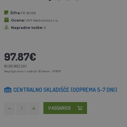
Šifra:
FE-8036
Ocena:
VNT electronics s.r.o.
Nagradne točke:
3
97.87€
80.22€ BREZ DDV
Najnižja cena v zadnjih 30 dneh - 97.87€
CENTRALNO SKLADIŠČE (ODPREMA 5-7 DNI)
V KOŠARICO