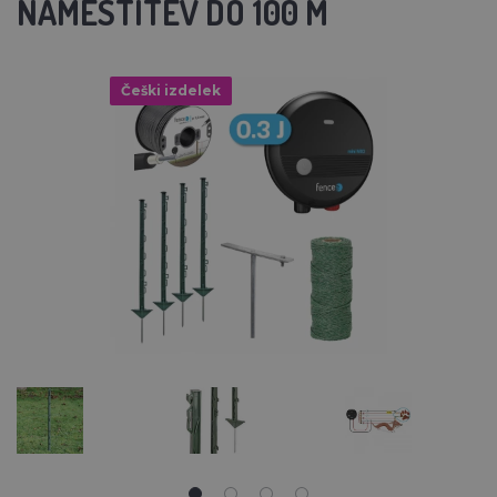
NAMESTITEV DO 100 M
Češki izdelek