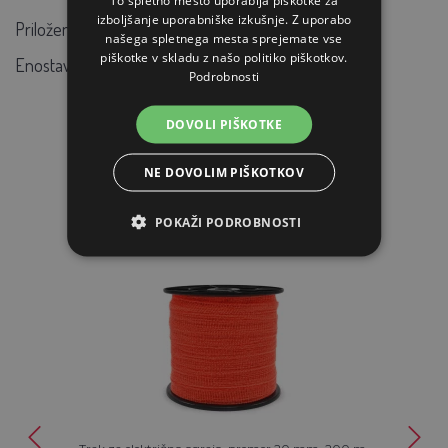
To spletno mesto uporablja piškotke za
izboljšanje uporabniške izkušnje. Z uporabo
Priloženi sta dve izolatorski matici
našega spletnega mesta sprejemate vse
piškotke v skladu z našo politiko piškotkov.
Enostavna montaža
Podrobnosti
DOVOLI PIŠKOTKE
PODOBNI IZDELKI
NE DOVOLIM PIŠKOTKOV
POKAŽI PODROBNOSTI