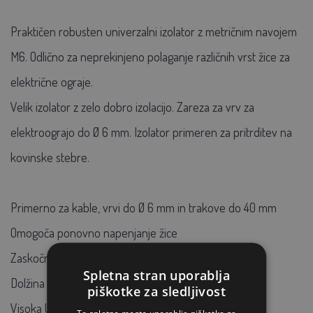
Praktičen robusten univerzalni izolator z metričnim navojem
M6. Odlično za neprekinjeno polaganje različnih vrst žice za
električne ograje.
Velik izolator z zelo dobro izolacijo. Zareza za vrv za
elektroograjo do Ø 6 mm. Izolator primeren za pritrditev na
kovinske stebre.
Primerno za kable, vrvi do Ø 6 mm in trakove do 40 mm
Omogoča ponovno napenjanje žice
Zaskočna ključavnica
Spletna stran uporablja
Dolžina navoja: 35 mm
piškotke za sledljivost
Visoka UV odpornost