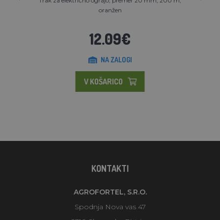
Trak za električno ograjo, premer 20 mm, 200 m,
oranžen
12.09€
NA ZALOGI
V KOŠARICO
KONTAKTI
AGROFORTEL, S.R.O.
Spodnja Nova vas 47