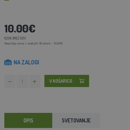
10.00€
8.20€ BREZ DDV
Najnižja cena v zadnjih 30 dneh - 10.00€
NA ZALOGI
V KOŠARICO
OPIS
SVETOVANJE