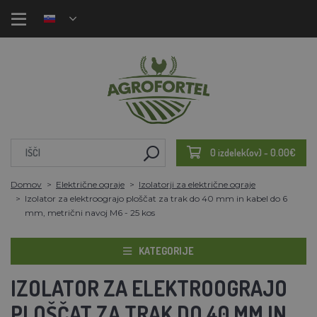
0 izdelek(ov) - 0.00€
Domov
Električne ograje
Izolatorji za električne ograje
Izolator za elektroograjo ploščat za trak do 40 mm in kabel do 6
mm, metrični navoj M6 - 25 kos
KATEGORIJE
IZOLATOR ZA ELEKTROOGRAJO
PLOŠČAT ZA TRAK DO 40 MM IN