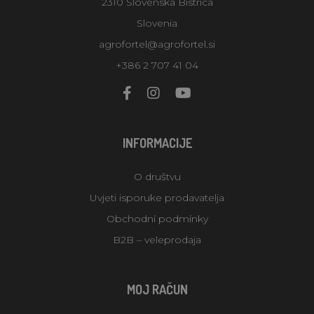
2310 Slovenska Bistrica
Slovenia
agrofortel@agrofortel.si
+386 2 707 41 04
INFORMACIJE
O društvu
Uvjeti isporuke prodavatelja
Obchodní podmínky
B2B – veleprodaja
MOJ RAČUN