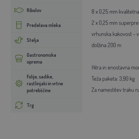
Ribolov
8 x 0,25 mm kvalitetna 
2 x 0,25 mm superpre
Predelava mleka
vrhunska kakovost - vi
Stelja
dolžina 200 m
Gastronomska
oprema
Hitra in enostavna mo
Folije, sadike,
Teža paketa: 3,90 kg
rastlinjaki in vrtne
Za namestitev traku na
potrebščine
Trg