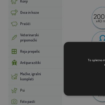
Konji
Ovce in koze
Prašiči
Veterinarski
pripomočki
Reja prepelic
To spletno m
Antiparazitiki
Mačke, igralni
kompleti
Psi
Foto pasti