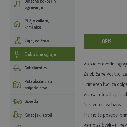
Umetne kokoši in
ogrevanje
Ptičje voliere,
krmilnice
Zajci, zajčniki
OPIS
Električne ograje
Visoko prevodni ograjn
Čebelarstvo
Za običajne kot tudi za
Potrebščine za
Primeren tudi za dolge
poljedelstvo
Visoka trdnost ojačani
Goveda
Naravna rjava barva se 
Trak je še posebej prim
Kmetijski stroji
Varno za živali - ni ne