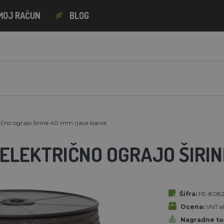
MOJ RAČUN
BLOG
rično ograjo širine 40 mm rjave barve
 ELEKTRIČNO OGRAJO ŠIRI
Šifra:
FE-808
Ocena:
VNT el
Nagradne to