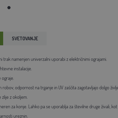
SVETOVANJE
i trak namenjen univerzalni uporabi z električnimi ograjami.
htevne instalacije.
 ograje.
h robov, odpornost na trganje in UV zaščita zagotavljajo dolgo živl
zlije z okoljem.
eren za konje. Lahko pa se uporablja za številne druge živali, kot 
varnosti ureznin.