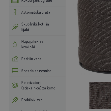
Kokošnjaki, ograde
Avtomatska vrata
Skubilniki, kotli in
lijaki
Napajalniki in
krmilniki
Pasti in vabe
Gnezda za nesnice
Peletizatorji
(stiskalnice) za krmo
Drobilniki zrn