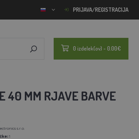
PRIJAVA/REGISTRACIJA
0 izdelek(ov) - 0.00€
NE 40 MM RJAVE BARVE
2
ectronics s.r.o.
čke:
1