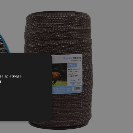
ega spletnega
i