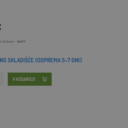
€
h 30 dneh - 38.87€
O SKLADIŠČE (ODPREMA 5-7 DNI)
V KOŠARICO