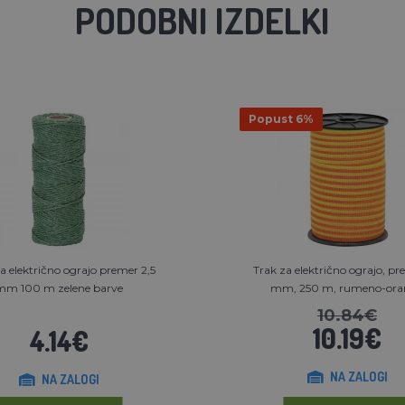
PODOBNI IZDELKI
Popust 6%
a električno ograjo premer 2,5
Trak za električno ograjo, pr
mm 100 m zelene barve
mm, 250 m, rumeno-oran
10.84€
10.19€
4.14€
NA ZALOGI
NA ZALOGI