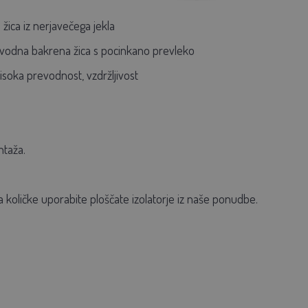
žica iz nerjavečega jekla
vodna bakrena žica s pocinkano prevleko
soka prevodnost, vzdržljivost
ntaža.
 količke uporabite ploščate izolatorje iz naše ponudbe.