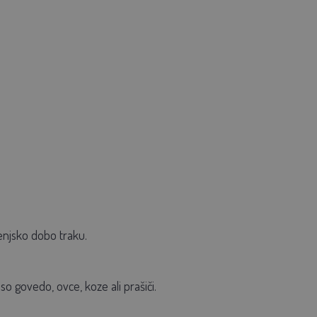
jenjsko dobo traku.
so govedo, ovce, koze ali prašiči.