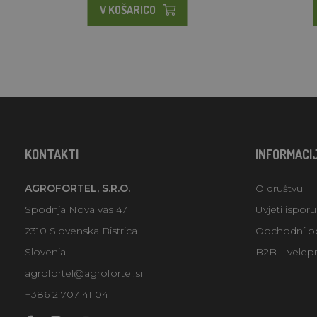
V KOŠARICO
KONTAKTI
INFORMACI
AGROFORTEL, S.R.O.
O društvu
Spodnja Nova vas 47
Uvjeti ispor
2310 Slovenska Bistrica
Obchodní p
Slovenia
B2B – velep
agrofortel@agrofortel.si
+386 2 707 41 04