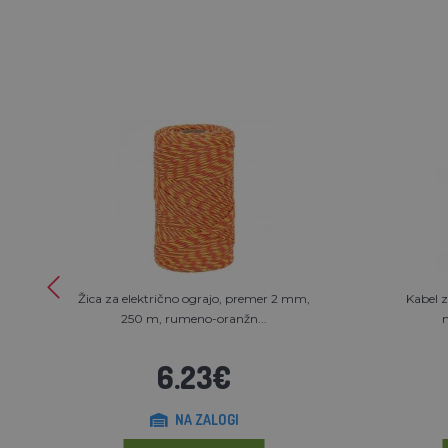
Žica za električno ograjo, premer 2 mm,
Kabel z
250 m, rumeno-oranžn...
6.23€
NA ZALOGI