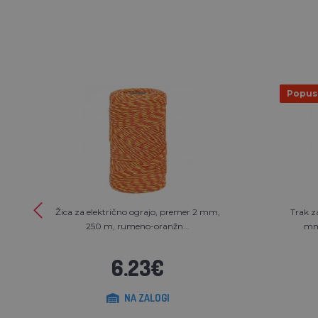
Popus
Žica za električno ograjo, premer 2 mm,
Trak z
250 m, rumeno-oranžn...
mm,
6.23€
NA ZALOGI