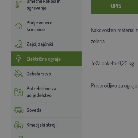
Umetne kokoši in
OPIS
ogrevanje
Ptičje voliere,
krmilnice
Kakovosten material z 
zelena
Zajci, zajčniki
Električne ograje
Teža paketa: 0,20 kg
Čebelarstvo
Priporočljivo za ograje
Potrebščine za
poljedelstvo
Goveda
Kmetijski stroji