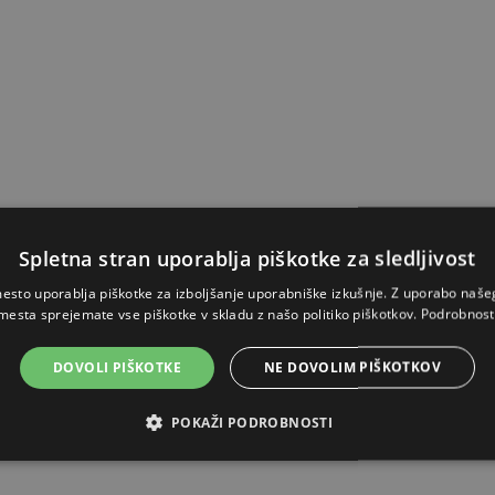
Spletna stran uporablja piškotke za sledljivost
esto uporablja piškotke za izboljšanje uporabniške izkušnje. Z uporabo naš
mesta sprejemate vse piškotke v skladu z našo politiko piškotkov.
Podrobnost
DOVOLI PIŠKOTKE
NE DOVOLIM PIŠKOTKOV
POKAŽI PODROBNOSTI