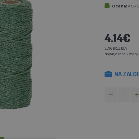
Ocena:
AGROF
4.14€
3.39€ BREZ DDV
Najnižja cena v zadnji
NA ZALOG