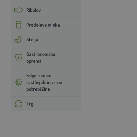
Ribolov
Predelava mleka
Stelja
Gastronomska
oprema
Folije, sadike,
rastlinjaki in vrtne
potrebščine
Trg