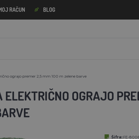
MOJ RAČUN
BLOG
trično ograjo premer 2,5 mm 100 m zelene barve
A ELEKTRIČNO OGRAJO PREM
BARVE
Šifra:
FE-800