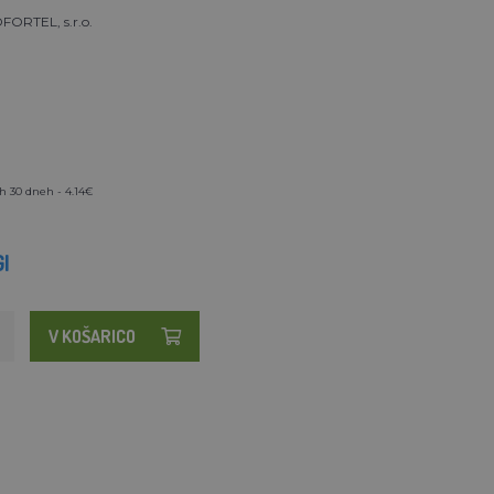
ORTEL, s.r.o.
h 30 dneh - 4.14€
I
V KOŠARICO