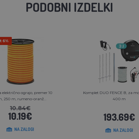
PODOBNI IZDELKI
t 6%
a električno ograjo, premer 10
Komplet DUO FENCE B, za mo
 250 m, rumeno-oranž...
400 m
10.84€
10.19€
193.69€
NA ZALOGI
NA ZALOGI