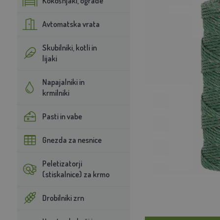
Kokošnjaki, ograde
Avtomatska vrata
Skubilniki, kotli in
lijaki
Napajalniki in
krmilniki
Pasti in vabe
Gnezda za nesnice
Peletizatorji
(stiskalnice) za krmo
Drobilniki zrn