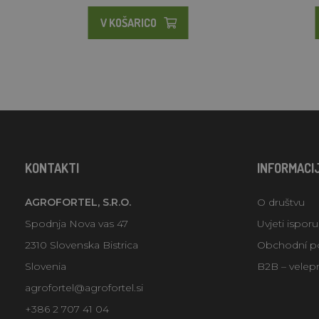
V KOŠARICO
KONTAKTI
INFORMACI
AGROFORTEL, S.R.O.
O društvu
Spodnja Nova vas 47
Uvjeti ispor
2310 Slovenska Bistrica
Obchodní p
Slovenia
B2B – velep
agrofortel@agrofortel.si
+386 2 707 41 04