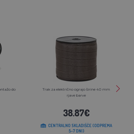
ntažo do
Trak za električno ograjo širine 40 mm
rjave barve
38.87€
CENTRALNO SKLADIŠČE (ODPREMA
5-7 DNI)