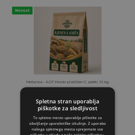
Novost
Mešanica - AGF Morski prašiček+C, peleti, 10 kg
Spletna stran uporablja
8.20€
piškotke za sledljivost
To spletno mesto uporablja piškotke za
NA ZALOGI
izboljšanje uporabniške izkušnje. Z uporabo
našega spletnega mesta sprejemate vse
V KOŠARICO
piškotke v skladu z našo politiko piškotkov.