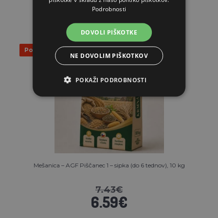
Podrobnosti
DOVOLI PIŠKOTKE
Popust 11%
NE DOVOLIM PIŠKOTKOV
POKAŽI PODROBNOSTI
Mešanica – AGF Piščanec 1 – sipka (do 6 tednov), 10 kg
7.43€
6.59€