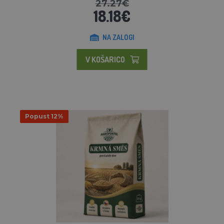
27.27€
18.18€
NA ZALOGI
V KOŠARICO
Popust 12%