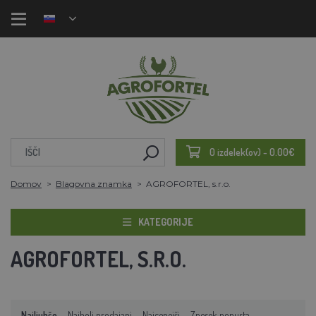
0 izdelek(ov) - 0.00€
Domov
Blagovna znamka
AGROFORTEL, s.r.o.
KATEGORIJE
AGROFORTEL, S.R.O.
Najljubše
Najbolj prodajani
Najcenejši
Znesek popusta