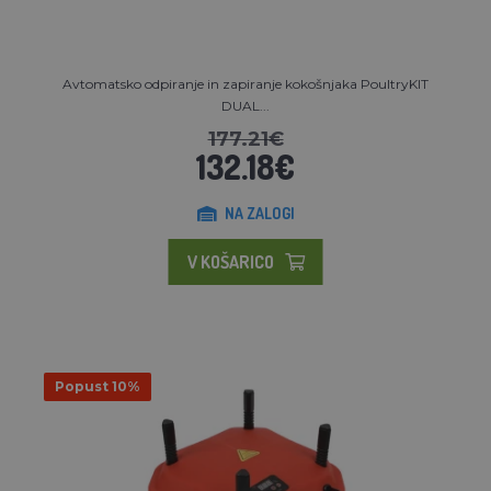
Avtomatsko odpiranje in zapiranje kokošnjaka PoultryKIT
DUAL...
177.21€
132.18€
NA ZALOGI
V KOŠARICO
Popust 10%