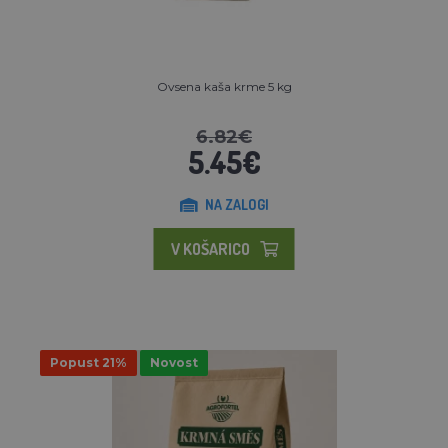
Ovsena kaša krme 5 kg
6.82€
5.45€
NA ZALOGI
V KOŠARICO
Popust 21%
Novost