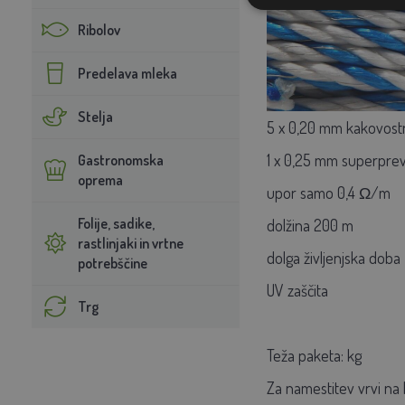
Ribolov
Predelava mleka
Stelja
5 x 0,20 mm kakovostna
1 x 0,25 mm superprev
Gastronomska
oprema
upor samo 0,4 Ω/m
Folije, sadike,
dolžina 200 m
rastlinjaki in vrtne
dolga življenjska doba
potrebščine
UV zaščita
Trg
Teža paketa: kg
Za namestitev vrvi na 