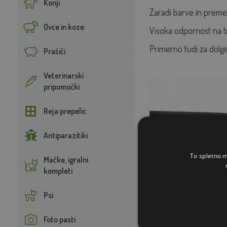
Konji
Zaradi barve in premer
Ovce in koze
Visoka odpornost na trg
Primerno tudi za dolge
Prašiči
Veterinarski
pripomočki
Reja prepelic
Antiparazitiki
To spletno m
Mačke, igralni
kompleti
Psi
Foto pasti