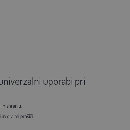
iverzalni uporabi pri
in shraniti.
n divjimi prašiči.