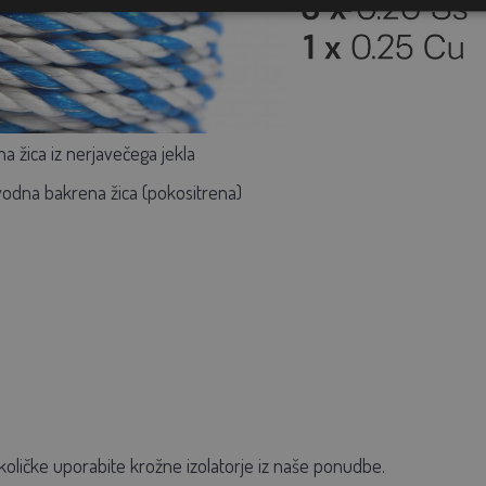
 žica iz nerjavečega jekla
odna bakrena žica (pokositrena)
količke uporabite krožne izolatorje iz naše ponudbe.