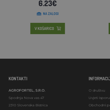
6.23€
NA ZALOGI
V KOŠARICO
KONTAKTI
INFORMACI
AGROFORTEL, S.R.O.
O društvu
Spodnja Nova vas 47
Uvjeti ispor
2310 Slovenska Bistrica
Obchodní p