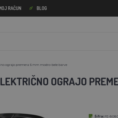
MOJ RAČUN
BLOG
rično ograjo premera 6 mm modro-bele barve
ELEKTRIČNO OGRAJO PREM
Šifra:
FE-808