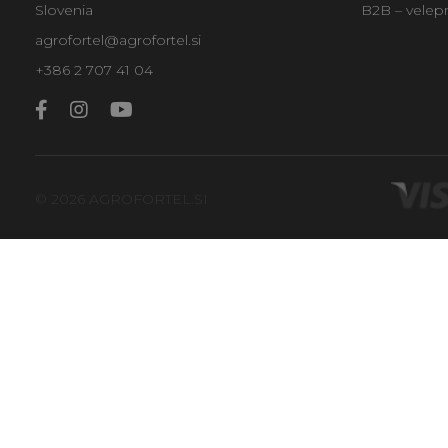
Slovenia
B2B – velep
agrofortel@agrofortel.si
+386 2 707 41 04
© 2026 AGROFORTEL.SI