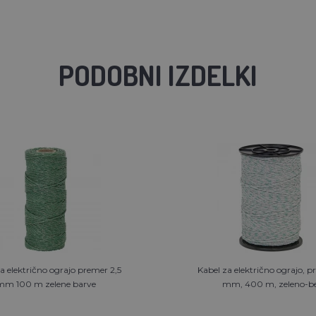
PODOBNI IZDELKI
a električno ograjo premer 2,5
Kabel za električno ograjo, p
mm 100 m zelene barve
mm, 400 m, zeleno-be