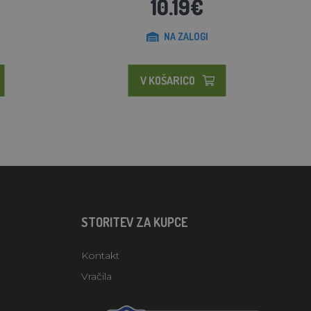
10.19€
NA ZALOGI
V KOŠARICO
STORITEV ZA KUPCE
Kontakt
Vračila