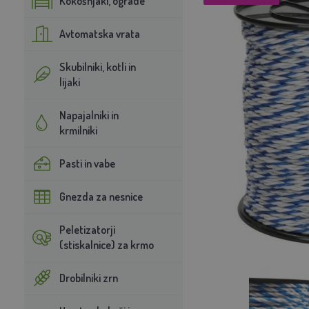
Kokošnjaki, ograde
Avtomatska vrata
Skubilniki, kotli in
lijaki
Napajalniki in
krmilniki
Pasti in vabe
Gnezda za nesnice
Peletizatorji
(stiskalnice) za krmo
Drobilniki zrn