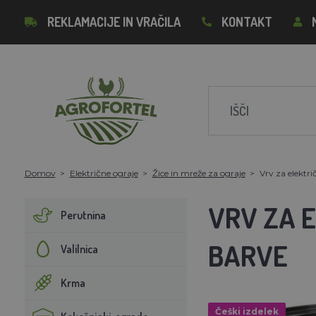
REKLAMACIJE IN VRAČILA
KONTAKT
Domov
Električne ograje
Žice in mreže za ograje
Vrv za elekt
VRV ZA 
Perutnina
BARVE
Valilnica
Krma
Češki izdelek