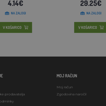
4.14€
29.25€
NA ZALOGI
NA ZALOGI
V KOŠARICO
V KOŠARICO
JE
MOJ RAČUN
Moj račun
uke prodavatelja
Zgodovina naročil
odmínky