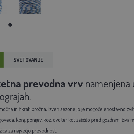
SVETOVANJE
itetna prevodna vrv
namenjena un
 ograjah.
 močna in hkrati prožna. Izven sezone jo je mogoče enostavno zviti 
eda, konj, ponijev, koz, ovc ter kot zaščito pred gozdnimi živalmi i
žica za največjo prevodnost.