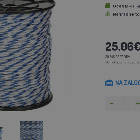
Ocena:
VNT el
Nagradne to
25.06
20.54€ BREZ DDV
Najnižja cena v zadnji
NA ZALOG