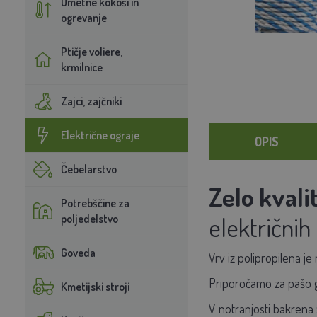
Umetne kokoši in
ogrevanje
Ptičje voliere,
krmilnice
Zajci, zajčniki
Električne ograje
OPIS
Čebelarstvo
Zelo kval
Potrebščine za
električnih
poljedelstvo
Goveda
Vrv iz polipropilena je
Priporočamo za pašo gov
Kmetijski stroji
V notranjosti bakrena 