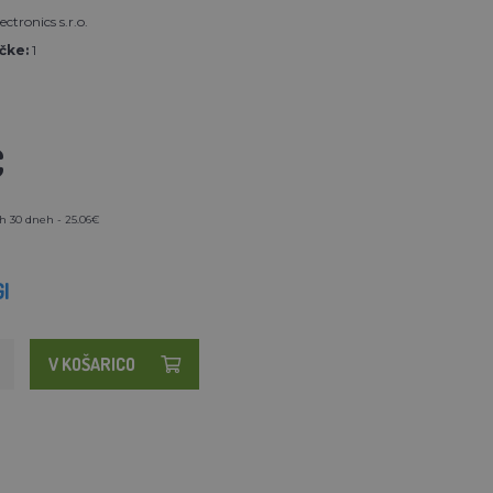
ectronics s.r.o.
čke:
1
€
h 30 dneh - 25.06€
I
V KOŠARICO