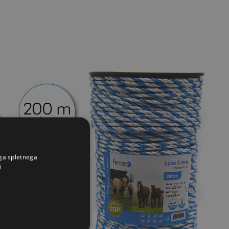
ega spletnega
i