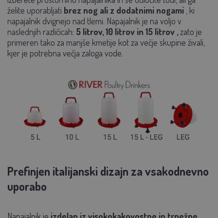
želite
uporabljati
brez nog
ali z
dodatnimi nogami
, ki
napajalnik dvignejo nad tlemi. Napajalnik je na voljo v
naslednjih različicah:
5 litrov, 10 litrov in 15 litrov
,
zato je
primeren tako za manjše kmetije kot za večje skupine živali,
kjer je potrebna večja zaloga vode.
Prefinjen italijanski dizajn za vsakodnevno
uporabo
Napajalnik je
izdelan iz visokokakovostne in trpežne