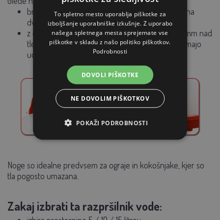
Glede na izbrano zasnovo je lahko razpršilnik vode:
brez nog
– primerno za obešanje ali postavitev na
To spletno mesto uporablja piškotke za
dvignjeno mesto,
izboljšanje uporabniške izkušnje. Z uporabo
z dodatnimi nogami
– napajalnik je dvignjen
65 mm nad
našega spletnega mesta sprejemate vse
piškotke v skladu z našo politiko piškotkov.
tlemi
, voda postane manj onesnažena in živali imajo
Podrobnosti
udobnejši dostop do nje.
DOVOLI PIŠKOTKE
NE DOVOLIM PIŠKOTKOV
POKAŽI PODROBNOSTI
Noge so idealne predvsem za ograje in kokošnjake, kjer so
tla pogosto umazana.
Zakaj izbrati ta razpršilnik vode: