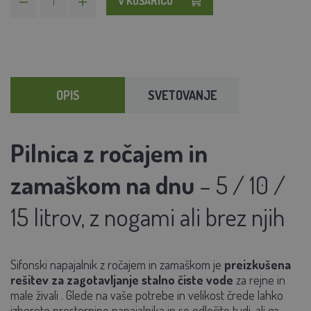
V KOŠARICO
OPIS
SVETOVANJE
Pilnica z ročajem in
zamaškom na dnu
– 5 / 10 /
15 litrov, z nogami ali brez njih
Sifonski napajalnik z ročajem in zamaškom je
preizkušena
rešitev za zagotavljanje
stalno čiste vode
za rejne in
male živali
. Glede na vaše potrebe in velikost črede lahko
izberete
prostornino napajalnika
in se odločite tudi, ali ga