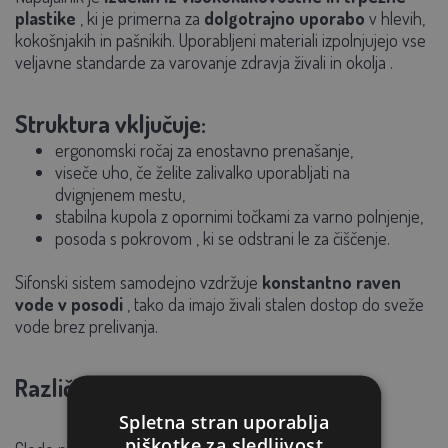
plastike
, ki je primerna za
dolgotrajno uporabo
v hlevih,
kokošnjakih in pašnikih. Uporabljeni materiali izpolnjujejo vse
veljavne standarde za
varovanje zdravja živali in okolja
.
Struktura vključuje:
ergonomski ročaj
za enostavno prenašanje,
viseče uho,
če želite zalivalko uporabljati na
dvignjenem mestu,
stabilna
kupola z opornimi točkami
za varno polnjenje,
posoda s pokrovom
, ki se odstrani le za čiščenje.
Sifonski sistem samodejno vzdržuje
konstantno raven
vode v posodi
, tako da imajo živali stalen dostop do sveže
vode brez prelivanja.
Različica z ali brez nog
Spletna stran uporablja
piškotke za sledljivost