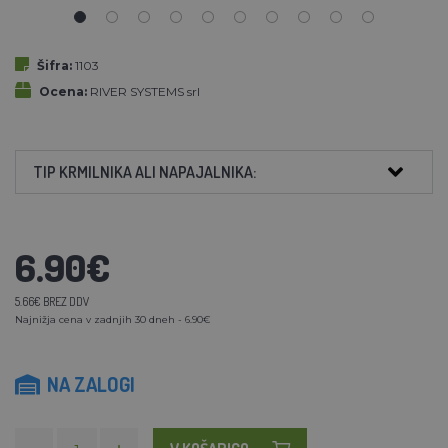
Šifra:
1103
Ocena:
RIVER SYSTEMS srl
TIP KRMILNIKA ALI NAPAJALNIKA:
6.90€
5.66€ BREZ DDV
Najnižja cena v zadnjih 30 dneh - 6.90€
NA ZALOGI