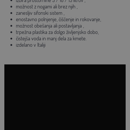
izbira prostornine
5 / 10 / 15 litrov
,
možnost
z nogami ali brez njih
,
zanesljiv
sifonski sistem
,
enostavno polnjenje, čiščenje in rokovanje,
možnost
obešanja ali postavljanja
,
trpežna plastika za dolgo življenjsko dobo,
čistejša voda in manj dela za kmete.
izdelano v Italiji