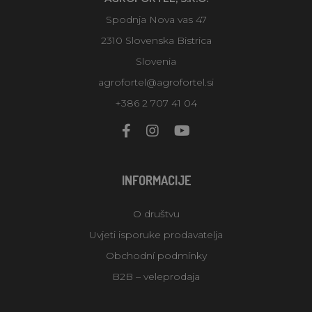
Spodnja Nova vas 47
2310 Slovenska Bistrica
Slovenia
agrofortel@agrofortel.si
+386 2 707 41 04
INFORMACIJE
O društvu
Uvjeti isporuke prodavatelja
Obchodní podmínky
B2B – veleprodaja