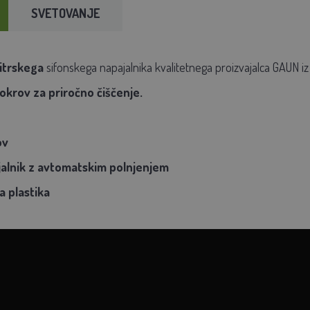
SVETOVANJE
litrskega
sifonskega napajalnika kvalitetnega proizvajalca GAUN iz
pokrov za priročno čiščenje.
ov
ajalnik z avtomatskim polnjenjem
a plastika