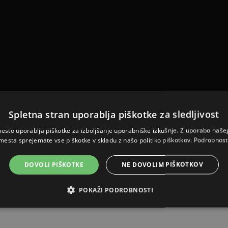
Spletna stran uporablja piškotke za sledljivost
esto uporablja piškotke za izboljšanje uporabniške izkušnje. Z uporabo naš
mesta sprejemate vse piškotke v skladu z našo politiko piškotkov.
Podrobnost
DOVOLI PIŠKOTKE
NE DOVOLIM PIŠKOTKOV
POKAŽI PODROBNOSTI