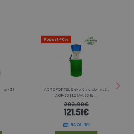
Popust 40%
ino - 3 l
AGROFORTEL Električni drobilnik žit
AGF-50 | 1,2 kW, 50 litr...
202.90€
121.51€
NA ZALOGI