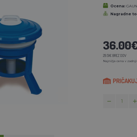
Ocena:
GAU
Nagradne to
36.00
29.51€ BREZ DDV
Najnižja cena v zadnji
PRIČAKUJ