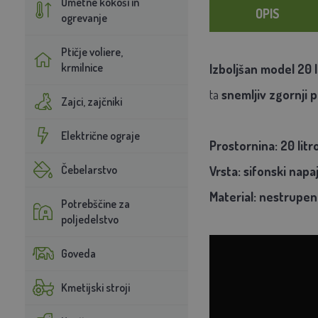
Umetne kokoši in
OPIS
ogrevanje
Ptičje voliere,
krmilnice
Izboljšan model
20 
ta
snemljiv zgornji 
Zajci, zajčniki
Električne ograje
Prostornina: 20 litr
Čebelarstvo
Vrsta: sifonski nap
Material: nestrupen
Potrebščine za
poljedelstvo
Goveda
Kmetijski stroji