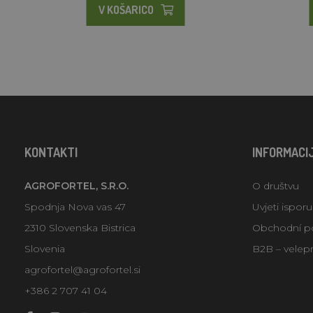
V KOŠARICO
KONTAKTI
INFORMACI
AGROFORTEL, S.R.O.
O društvu
Spodnja Nova vas 47
Uvjeti ispor
2310 Slovenska Bistrica
Obchodní p
Slovenia
B2B – velep
agrofortel@agrofortel.si
+386 2 707 41 04