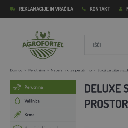
REKLAMACIJE IN VRAČILA
KONTAKT
Domov
Perutnina
Napajalniki za perutnino
Stroji za pitje v so
DELUXE S
Perutnina
PROSTOR
Valilnica
Krma