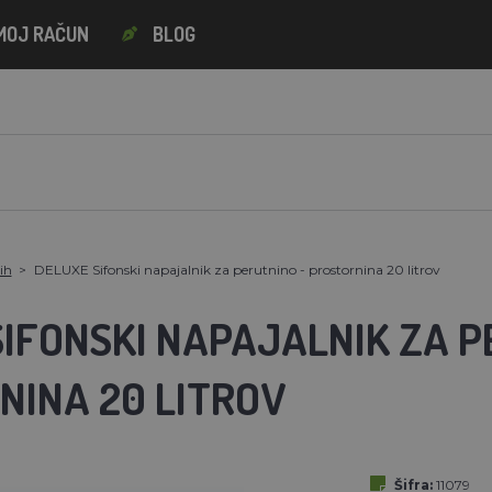
MOJ RAČUN
BLOG
dih
DELUXE Sifonski napajalnik za perutnino - prostornina 20 litrov
IFONSKI NAPAJALNIK ZA P
NINA 20 LITROV
Šifra:
11079