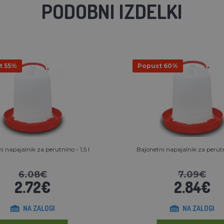
PODOBNI IZDELKI
t 55%
Popust 60%
i napajalnik za perutnino - 1,5 l
Bajonetni napajalnik za perutn
6.08€
7.09€
2.72€
2.84€
NA ZALOGI
NA ZALOGI