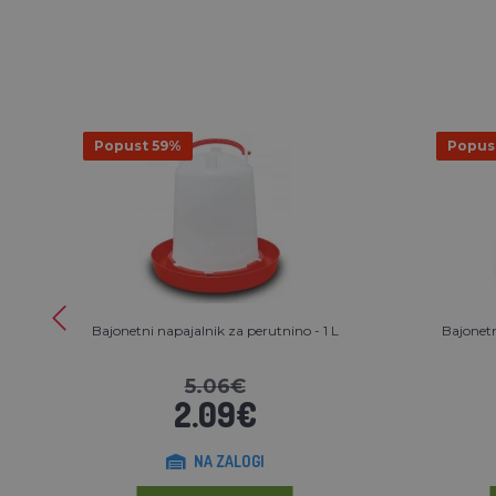
Popust 59%
Popus
Bajonetni napajalnik za perutnino - 1 L
Bajonetn
5.06€
2.09€
NA ZALOGI