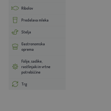
Ribolov
Predelava mleka
Stelja
Gastronomska
oprema
Folije, sadike,
rastlinjaki in vrtne
potrebščine
Trg