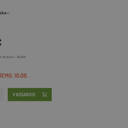
N
čke:
1
€
h 30 dneh - 36.00€
EMO: 10.08.
V KOŠARICO