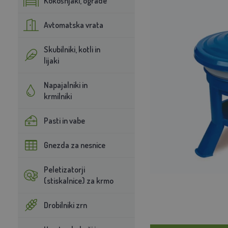
Kokošnjaki, ograde
Avtomatska vrata
Skubilniki, kotli in
lijaki
Napajalniki in
krmilniki
Pasti in vabe
Gnezda za nesnice
Peletizatorji
(stiskalnice) za krmo
Drobilniki zrn