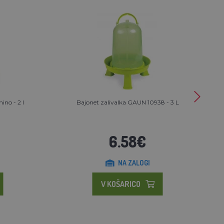
ino - 2 l
Bajonet zalivalka GAUN 10938 - 3 L
6.58€
NA ZALOGI
V KOŠARICO