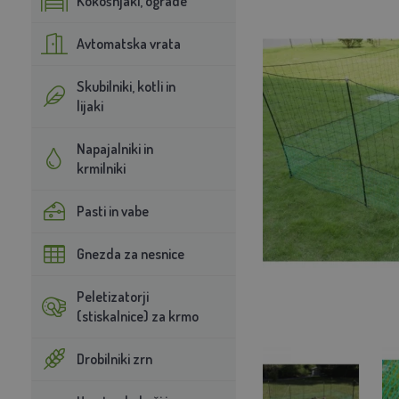
Kokošnjaki, ograde
Avtomatska vrata
Skubilniki, kotli in
lijaki
Napajalniki in
krmilniki
Pasti in vabe
Gnezda za nesnice
Peletizatorji
(stiskalnice) za krmo
Drobilniki zrn