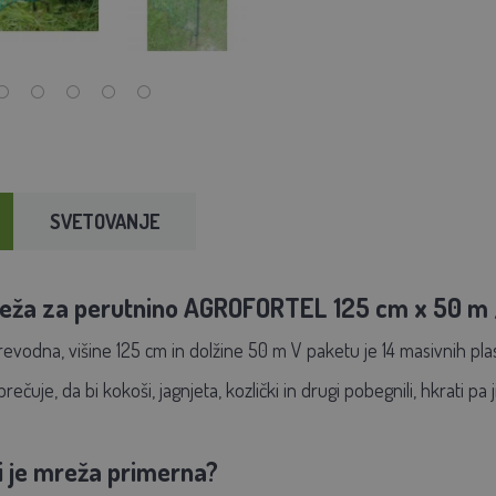
SVETOVANJE
ža za perutnino AGROFORTEL 125 cm x 50 m / 2
vodna, višine 125 cm in dolžine 50 m V paketu je 14 masivnih plasti
prečuje, da bi kokoši, jagnjeta, kozlički in drugi pobegnili, hkrati pa ji
i je mreža primerna?