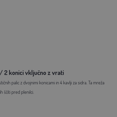
 konici vključno z vrati
čnih palic z dvojnimi konicami in 4 kavlji za sidra. Ta mreža
h ščiti pred plenilci.