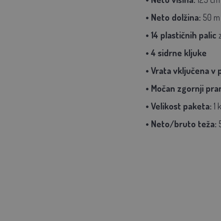
• Neto dolžina:
50 m
• 14
plastičnih palic
• 4 sidrne kljuke
• Vrata vključena v 
• Močan zgornji pr
• Velikost paketa:
1 
• Neto/bruto teža: