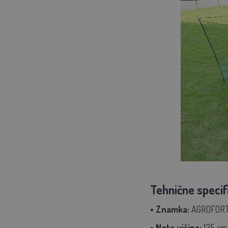
Tehnične specif
• Znamka:
AGROFOR
• Neto višina:
125 cm