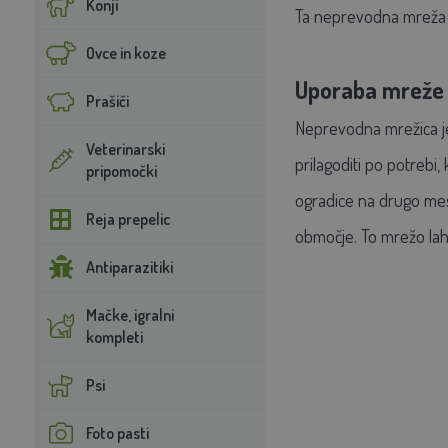
Konji
Ta neprevodna mreža je
Ovce in koze
Uporaba mreže 
Prašiči
Neprevodna mrežica je 
Veterinarski
prilagoditi po potrebi
pripomočki
ogradice na drugo mest
Reja prepelic
območje. To mrežo lahk
Antiparazitiki
Mačke, igralni
kompleti
Psi
Foto pasti