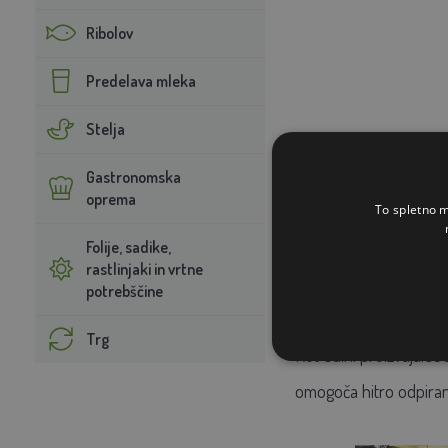
Ribolov
Predelava mleka
Stelja
Gastronomska
oprema
To spletno m
Folije, sadike,
rastlinjaki in vrtne
potrebščine
Vrata za udobe
Trg
Kot edini proizvajalec
omogoča hitro odpiran