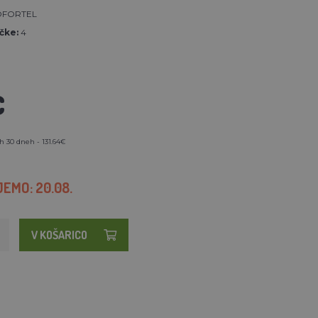
FORTEL
čke:
4
€
h 30 dneh - 131.64€
EMO: 20.08.
V KOŠARICO