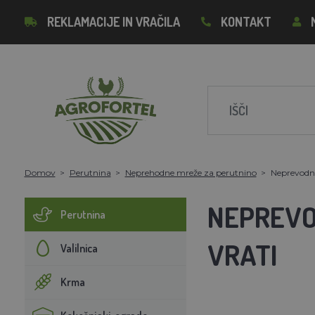
REKLAMACIJE IN VRAČILA
KONTAKT
Domov
Perutnina
Neprehodne mreže za perutnino
Neprevodna
NEPREVOD
Perutnina
VRATI
Valilnica
Krma