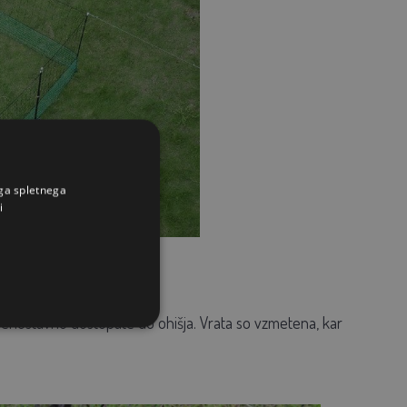
ega spletnega
i
hko enostavno dostopate do ohišja. Vrata so vzmetena, kar