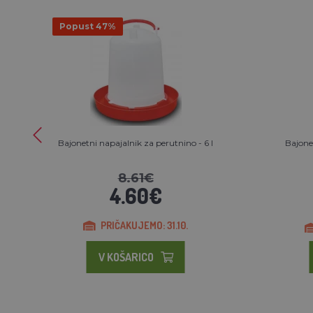
Popust 47%
Bajonetni napajalnik za perutnino - 6 l
Bajonet
8.61€
4.60€
PRIČAKUJEMO: 31.10.
V KOŠARICO