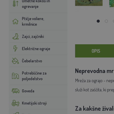
Umetne kokoši in
ogrevanje
Ptičje voliere,
krmilnice
Zajci, zajčniki
Električne ograje
OPIS
Čebelarstvo
Neprevodna mre
Potrebščine za
poljedelstvo
Mreža za ograjo - nepre
služi kot zaščita, ki pre
Goveda
Kmetijski stroji
Za kakšne žival