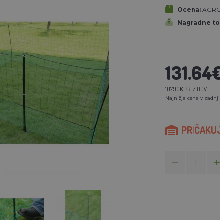
Ocena:
AGRO
Nagradne to
131.64
107.90€ BREZ DDV
Najnižja cena v zadnji
PRIČAKUJ