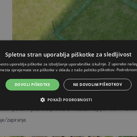
Spletna stran uporablja piškotke za sledljivost
esto uporablja piškotke za izboljšanje uporabniške izkušnje. Z uporabo naš
mesta sprejemate vse piškotke v skladu z našo politiko piškotkov.
Podrobnost
DOVOLI PIŠKOTKE
NE DOVOLIM PIŠKOTKOV
n vstop/izstop iz ograjenega prostora
POKAŽI PODROBNOSTI
 smo v paket vključili tudi praktična vrata, zahvaljujoč katerim la
je/zapiranje.