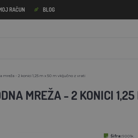
MOJ RAČUN
BLOG
 mreža - 2 konici 1,25 m x 50 m vključno z vrati
NA MREŽA - 2 KONICI 1,25
Šifra:
9001k