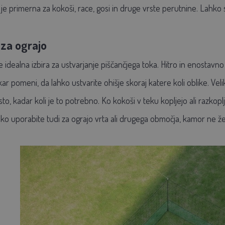
 primerna za kokoši, race, gosi in druge vrste perutnine. Lahko se 
za ograjo
idealna izbira za ustvarjanje piščančjega toka. Hitro in enostavno 
, kar pomeni, da lahko ustvarite ohišje skoraj katere koli oblike. 
o, kadar koli je to potrebno. Ko kokoši v teku kopljejo ali razkop
o uporabite tudi za ograjo vrta ali drugega območja, kamor ne žel