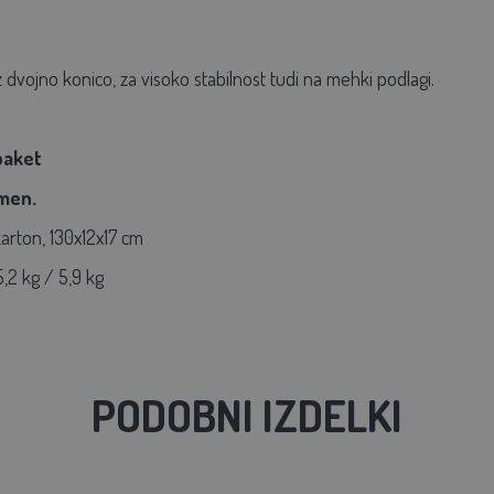
z dvojno konico, za visoko stabilnost tudi na mehki podlagi.
paket
amen.
karton, 130x12x17 cm
5,2 kg / 5,9 kg
PODOBNI IZDELKI