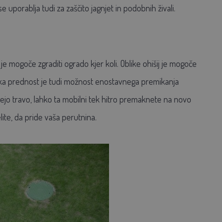
uporablja tudi za zaščito jagnjet in podobnih živali.
je mogoče zgraditi ogrado kjer koli. Oblike ohišij je mogoče
Velika prednost je tudi možnost enostavnega premikanja
ljejo travo, lahko ta mobilni tek hitro premaknete na novo
ite, da pride vaša perutnina.