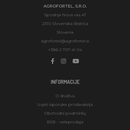
AGROFORTEL, S.R.O.
Spodnja Nova vas 47
2310 Slovenska Bistrica
Slovenia
agrofortel@agrofortel.si
+386 2 707 41 04
INFORMACIJE
O društvu
Uvjeti isporuke prodavatelja
Obchodní podmínky
B2B – veleprodaja