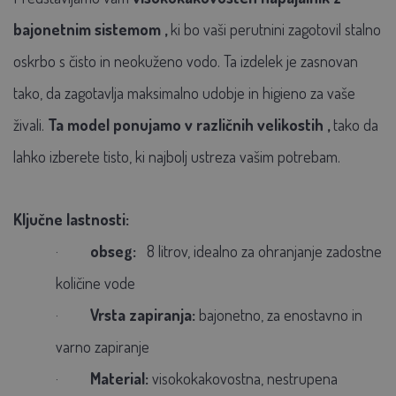
bajonetnim sistemom
,
ki bo vaši perutnini zagotovil stalno
oskrbo s čisto in neokuženo vodo. Ta izdelek je zasnovan
tako, da zagotavlja maksimalno udobje in higieno za vaše
živali.
Ta model ponujamo v različnih velikostih
,
tako da
lahko izberete tisto, ki najbolj ustreza vašim potrebam.
Ključne lastnosti:
·
obseg:
8
litrov, idealno za ohranjanje zadostne
količine vode
·
Vrsta zapiranja:
bajonetno, za enostavno in
varno zapiranje
·
Material:
visokokakovostna, nestrupena