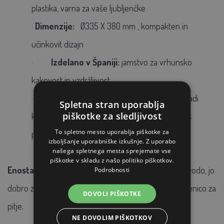
plastika, varna za vaše ljubljenčke
·
Dimenzije:
Ø335 X 380 mm
, kompakten in
učinkovit dizajn
·
Izdelano v Španiji:
jamstvo za vrhunsko
kakovost in vzdržljivost
·
Na nogah: v
paketu so praktične nogice, zaradi
Spletna stran uporablja
piškotke za sledljivost
katerih bo omejena možnost umazanije vode s
To spletno mesto uporablja piškotke za
posteljnino (nogice se enostavno odstranijo)
izboljšanje uporabniške izkušnje. Z uporabo
našega spletnega mesta sprejemate vse
piškotke v skladu z našo politiko piškotkov.
Enostaven za uporabo:
Samo napolnite posodo z vodo, jo
Podrobnosti
dobro zaprite z bajonetnim sistemom in obrnite steklenico za
DOVOLI PIŠKOTKE
pitje.
NE DOVOLIM PIŠKOTKOV