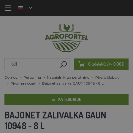
0 izdelek(ov) - 0.00€
Domov
Perutnina
Napajalniki za perutnino
Pivci s klobuki
Pivci na nogah
Bajonet zalivalka GAUN 10948 - 8 L
KATEGORIJE
BAJONET ZALIVALKA GAUN
10948 - 8 L