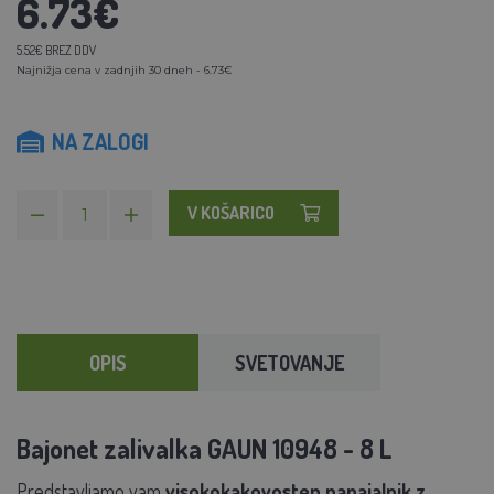
6.73€
5.52€ BREZ DDV
Najnižja cena v zadnjih 30 dneh - 6.73€
NA ZALOGI
V KOŠARICO
OPIS
SVETOVANJE
Bajonet zalivalka GAUN 10948 - 8 L
Predstavljamo vam
visokokakovosten napajalnik
z