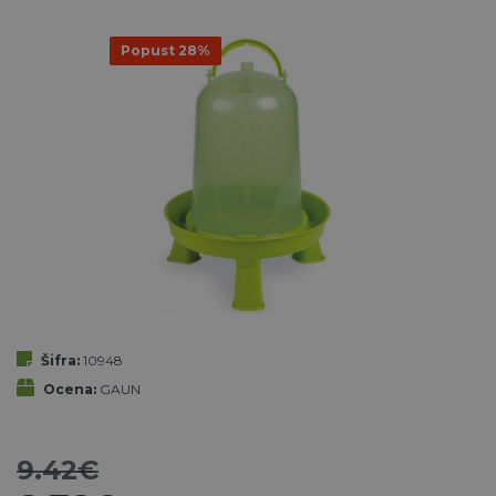
Popust 28%
Šifra:
10948
Ocena:
GAUN
9.42€