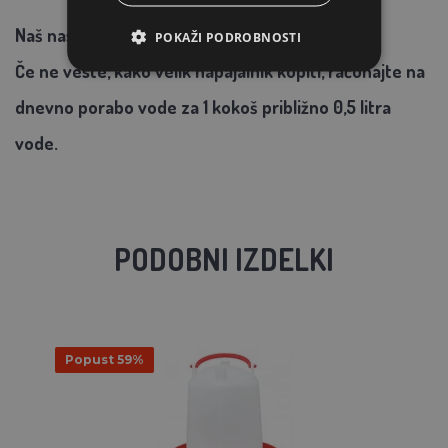
Naš nasvet:
POKAŽI PODROBNOSTI
Če ne veste, kako velik napajalnik kupiti, računajte na
dnevno porabo vode za 1 kokoš približno 0,5 litra
vode.
PODOBNI IZDELKI
Popust 59%