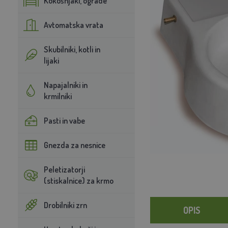
Kokošnjaki, ograde
Avtomatska vrata
Skubilniki, kotli in
lijaki
Napajalniki in
krmilniki
Pasti in vabe
Gnezda za nesnice
Peletizatorji
(stiskalnice) za krmo
Drobilniki zrn
OPIS