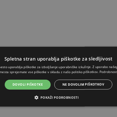
Spletna stran uporablja piškotke za sledljivost
esto uporablja piškotke za izboljšanje uporabniške izkušnje. Z uporabo naš
mesta sprejemate vse piškotke v skladu z našo politiko piškotkov.
Podrobnost
DOVOLI PIŠKOTKE
NE DOVOLIM PIŠKOTKOV
POKAŽI PODROBNOSTI