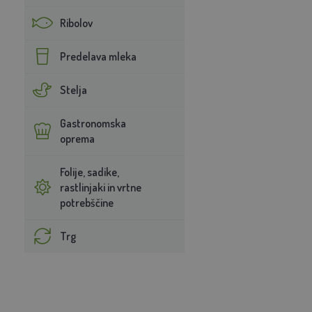
Ribolov
Predelava mleka
Stelja
Gastronomska
oprema
Folije, sadike,
rastlinjaki in vrtne
potrebščine
Trg