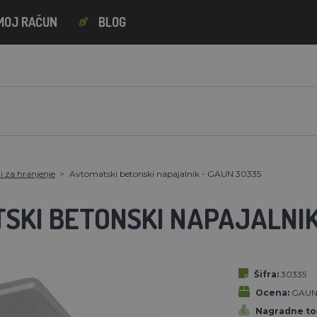
MOJ RAČUN
BLOG
 za hranjenje
Avtomatski betonski napajalnik - GAUN 30335
SKI BETONSKI NAPAJALNIK
Šifra:
30335
Ocena:
GAU
Nagradne to