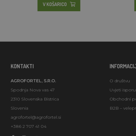
V KOŠARICO
KONTAKTI
INFORMACI
AGROFORTEL, S.R.O.
O društvu
Spodnja Nova vas 47
Uvjeti ispor
2310 Slovenska Bistrica
Obchodní p
Slovenia
B2B – velep
agrofortel@agrofortel.si
+386 2 707 41 04