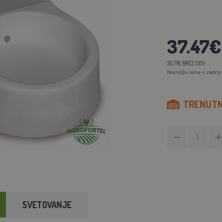
37.47€
30.71€ BREZ DDV
Najnižja cena v zadnji
TRENUTNO
SVETOVANJE