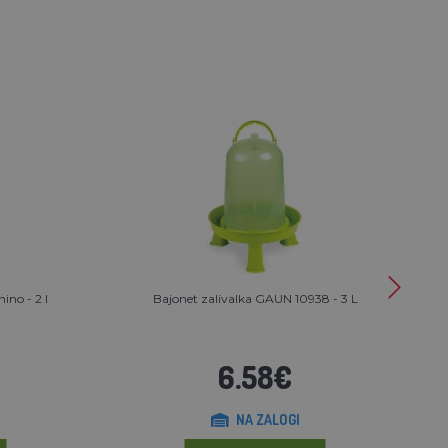
ino - 2 l
Bajonet zalivalka GAUN 10938 - 3 L
6.58€
NA ZALOGI