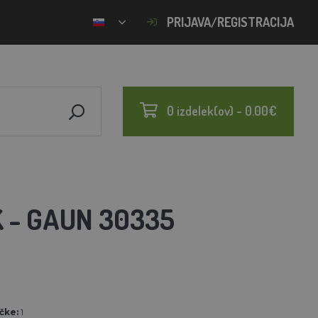
PRIJAVA/REGISTRACIJA
0 izdelek(ov) - 0.00€
 - GAUN 30335
N
čke:
1