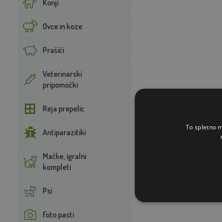
Konji
Ovce in koze
Prašiči
Veterinarski
pripomočki
Reja prepelic
To spletno m
Antiparazitiki
Mačke, igralni
kompleti
Psi
Foto pasti