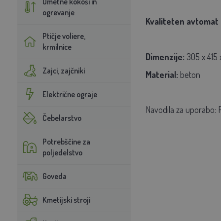
Umetne kokoši in
ogrevanje
Kvaliteten avtomat
Ptičje voliere,
krmilnice
Dimenzije:
305 x 415 
Zajci, zajčniki
Material:
beton
Električne ograje
Navodila za uporabo: P
Čebelarstvo
Potrebščine za
poljedelstvo
Goveda
Kmetijski stroji