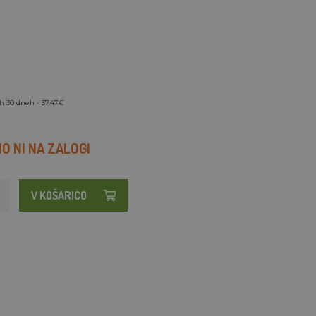
h 30 dneh - 37.47€
 NI NA ZALOGI
V KOŠARICO