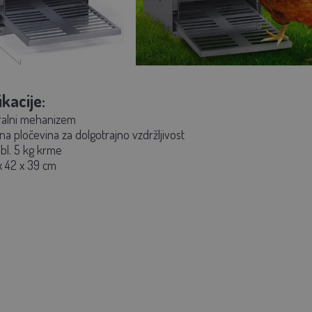
kacije:
ralni mehanizem
a pločevina za dolgotrajno vzdržljivost
bl. 5 kg krme
 42 x 39 cm