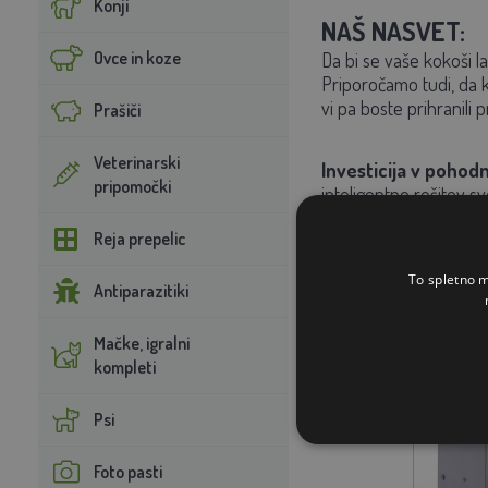
Konji
NAŠ NASVET:
Ovce in koze
Da bi se vaše kokoši l
Priporočamo tudi, da k
vi pa boste prihranili 
Prašiči
Veterinarski
Investicija v pohod
pripomočki
inteligentno rešitev sv
Reja prepelic
To spletno m
Antiparazitiki
Mačke, igralni
kompleti
Psi
Foto pasti