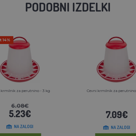
PODOBNI IZDELKI
t 14%
 krmilnik za perutnino - 3 kg
Cevni krmilnik za perutnino
6.08€
5.23€
7.09€
NA ZALOGI
NA ZALOGI