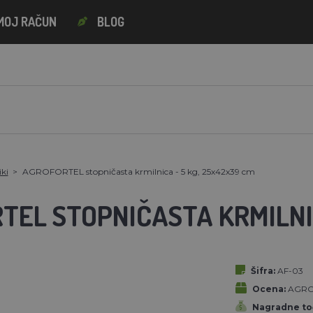
MOJ RAČUN
BLOG
iki
AGROFORTEL stopničasta krmilnica - 5 kg, 25x42x39 cm
EL STOPNIČASTA KRMILNIC
Šifra:
AF-03
Ocena:
AGRO
Nagradne to