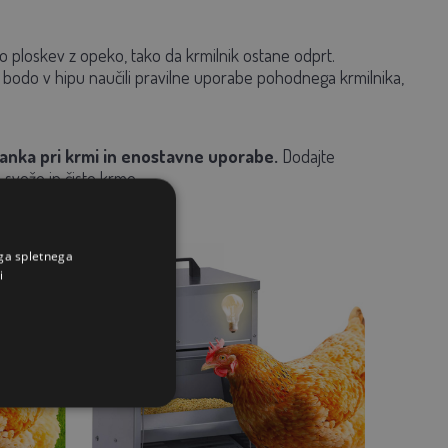
no ploskev z opeko, tako da krmilnik ostane odprt.
e bodo v hipu naučili pravilne uporabe pohodnega krmilnika,
ranka pri krmi in enostavne uporabe.
Dodajte
 svežo in čisto krmo.
ega spletnega
i