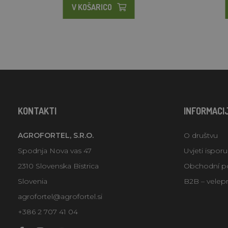
V KOŠARICO
KONTAKTI
INFORMACI
AGROFORTEL, S.R.O.
O društvu
Spodnja Nova vas 47
Uvjeti ispor
2310 Slovenska Bistrica
Obchodní p
Slovenia
B2B – velep
agrofortel@agrofortel.si
+386 2 707 41 04