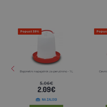
Popust 59%
Popus
Bajonetni napajalnik za perutnino - 1 L
Cevni
5.06€
2.09€
NA ZALOGI