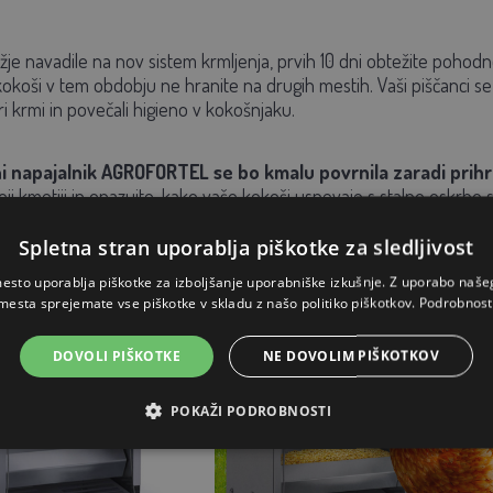
ažje navadile na nov sistem krmljenja, prvih 10 dni obtežite pohod
okoši v tem obdobju ne hranite na drugih mestih. Vaši piščanci s
pri krmi in povečali higieno v kokošnjaku.
ni napajalnik AGROFORTEL se bo kmalu povrnila zaradi prih
oji kmetiji in opazujte, kako vaše kokoši uspevajo s stalno oskrbo s
Spletna stran uporablja piškotke za sledljivost
esto uporablja piškotke za izboljšanje uporabniške izkušnje. Z uporabo naš
mesta sprejemate vse piškotke v skladu z našo politiko piškotkov.
Podrobnost
DOVOLI PIŠKOTKE
NE DOVOLIM PIŠKOTKOV
POKAŽI PODROBNOSTI