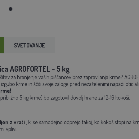
SVETOVANJE
ica AGROFORTEL - 5 kg
rešitev za hranjenje vaših piščancev brez zapravljanja krme? AGRO
izgubo krme in ščiti svoje zaloge pred nezaželenimi napadi ptic ali 
krme!
(približno 5 kg krme) bo zagotovil dovolj hrane za 12-16 kokoši.
jen z vrati
, ki se samodejno odprejo takoj, ko kokoš stopi na kr
i vplivi.