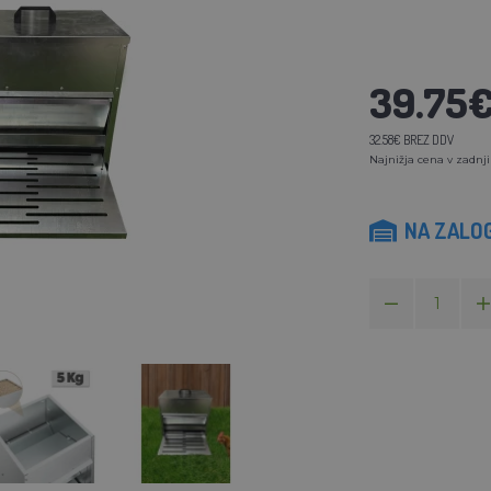
39.75
32.58€ BREZ DDV
Najnižja cena v zadnji
NA ZALOG