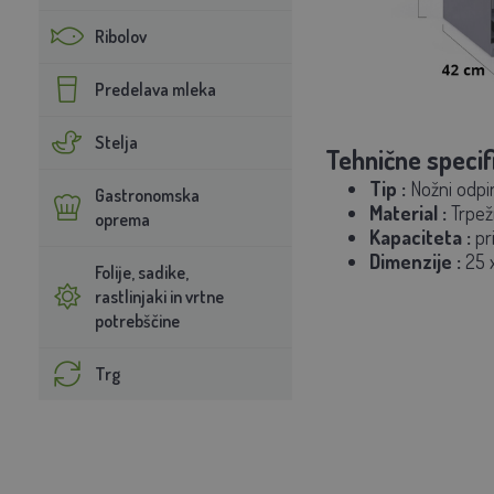
Ribolov
Predelava mleka
Stelja
Tehnične specifi
Tip
:
Nožni odpi
Gastronomska
Material
:
Trpežn
oprema
Kapaciteta
:
pri
Dimenzije
:
25 x
Folije, sadike,
rastlinjaki in vrtne
potrebščine
Trg