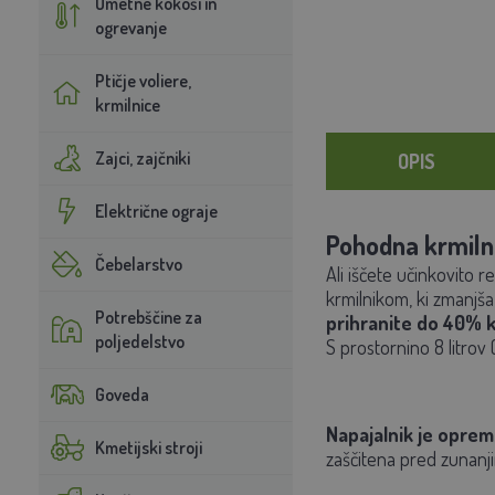
Umetne kokoši in
ogrevanje
Ptičje voliere,
krmilnice
Zajci, zajčniki
OPIS
Električne ograje
Pohodna krmiln
Čebelarstvo
Ali iščete učinkovito 
krmilnikom, ki zmanjša 
Potrebščine za
prihranite do 40% 
poljedelstvo
S prostornino 8 litrov 
Goveda
Napajalnik je opreml
Kmetijski stroji
zaščitena pred zunanjim