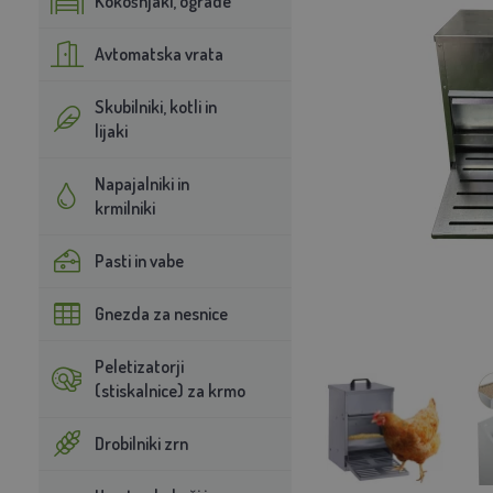
Kokošnjaki, ograde
Avtomatska vrata
Skubilniki, kotli in
lijaki
Napajalniki in
krmilniki
Pasti in vabe
Gnezda za nesnice
Peletizatorji
(stiskalnice) za krmo
Drobilniki zrn