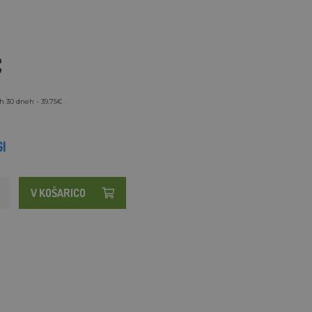
€
h 30 dneh - 39.75€
I
V KOŠARICO