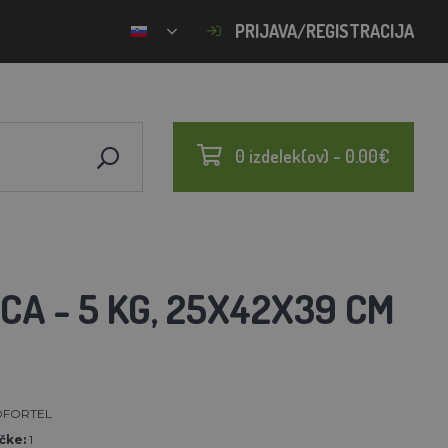
PRIJAVA/REGISTRACIJA
0 izdelek(ov) - 0.00€
A - 5 KG, 25X42X39 CM
FORTEL
čke:
1