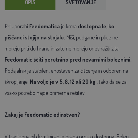
OPIS
SVETOVANJE
Pri uporabi
Feedomatica
je krma
dostopna le, ko
piščanci stojijo na stojalu.
Miši, podgane in ptice ne
morejo priti do hrane in zato ne morejo onesnažiti žita.
Feedomatic ščiti perutnino pred nevarnimi boleznimi.
Podajalnik je stabilen, enostaven za čiščenje in odporen na
škropljenje.
Na voljo je v 5, 8, 12 ali 20 kg
, tako da se za
vsako potrebo najde primerna rešitev.
Zakaj je Feedomatic edinstven?
V tradicionalnih krmilnicah je hrana prosto dostopna. Poleg