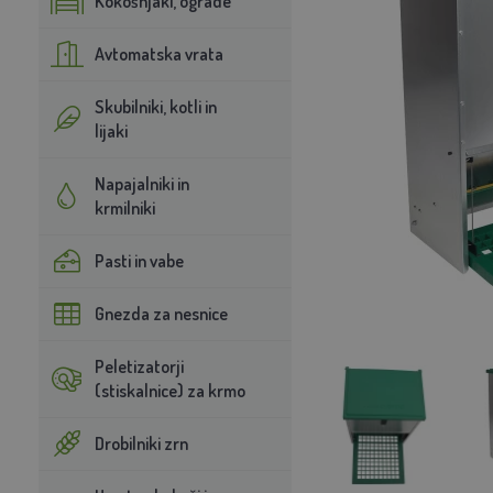
Kokošnjaki, ograde
Avtomatska vrata
Skubilniki, kotli in
lijaki
Napajalniki in
krmilniki
Pasti in vabe
Gnezda za nesnice
Peletizatorji
(stiskalnice) za krmo
Drobilniki zrn