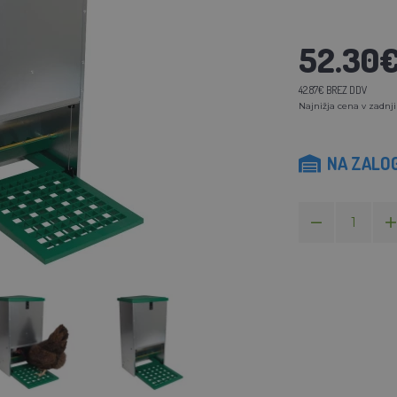
52.30
42.87€ BREZ DDV
Najnižja cena v zadnji
NA ZALOG