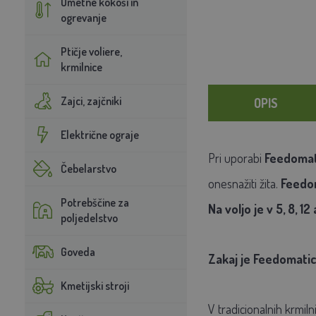
Umetne kokoši in
ogrevanje
Ptičje voliere,
krmilnice
Zajci, zajčniki
OPIS
Električne ograje
Pri uporabi
Feedomat
Čebelarstvo
onesnažiti žita.
Feedom
Potrebščine za
Na voljo je v 5, 8, 12 
poljedelstvo
Goveda
Zakaj je Feedomati
Kmetijski stroji
V tradicionalnih krmiln