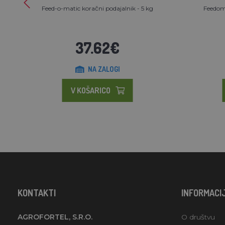
Feed-o-matic koračni podajalnik - 5 kg
Feedoma
37.62€
NA ZALOGI
V KOŠARICO
KONTAKTI
INFORMACI
AGROFORTEL, S.R.O.
O društvu