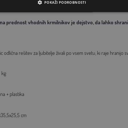
 katero koli vrsto perutnine.
POKAŽI PODROBNOSTI
a prednost vhodnih krmilnikov je dejstvo, da lahko shranijo
 odlična rešitev za ljubitelje živali po vsem svetu, ki raje hranijo sv
 kg
na + plastika
x35,5x25,5 cm