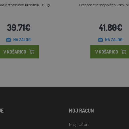
tic stopničen krmilnik - 8 kg
Feedomatic stopničen krmilnik
39.71€
41.80€
NA ZALOGI
NA ZALOGI
V KOŠARICO
V KOŠARICO
JE
MOJ RAČUN
Moj račun