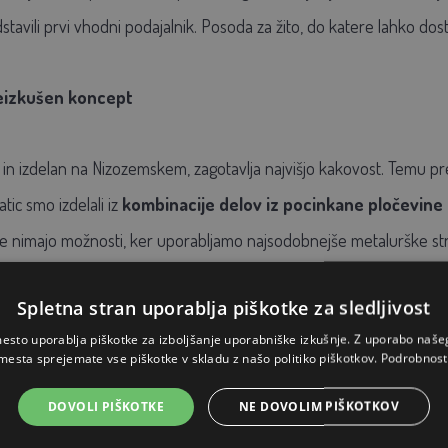
stavili prvi vhodni podajalnik. Posoda za žito, do katere lahko dosto
eizkušen koncept
 in izdelan na Nizozemskem, zagotavlja najvišjo kakovost. Temu p
ic smo izdelali iz
kombinacije delov iz pocinkane pločevine i
poke nimajo možnosti, ker uporabljamo najsodobnejše metalurške st
nalen kot ob prvem nakupu.
Spletna stran uporablja piškotke za sledljivost
esto uporablja piškotke za izboljšanje uporabniške izkušnje. Z uporabo naš
remljena s pregradami in prelivnim robom, ki bistveno zmanjšata r
mesta sprejemate vse piškotke v skladu z našo politiko piškotkov.
Podrobnost
 tišji od konkurentov.
Kovina na plastiki povzroči manj hrupa kot
DOVOLI PIŠKOTKE
NE DOVOLIM PIŠKOTKOV
. Mehanizem
, ki nadzoruje dostop, je mogoče nastaviti
od 250 g