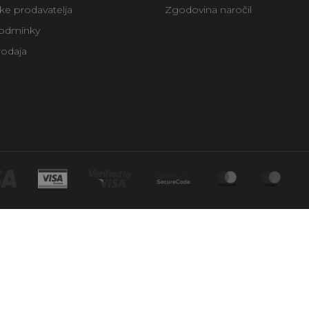
uke prodavatelja
Zgodovina naročil
odmínky
rodaja