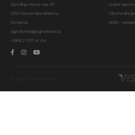
Spodnja Nova vas 47
Uvjeti ispor
2310 Slovenska Bistrica
Obchodní p
Slovenia
B2B – velep
agrofortel@agrofortel.si
+386 2 707 41 04
© 2026 AGROFORTEL.SI