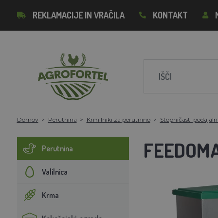
REKLAMACIJE IN VRAČILA
KONTAKT
Domov
Perutnina
Krmilniki za perutnino
Stopničasti podajaln
FEEDOMAT
Perutnina
Valilnica
Krma