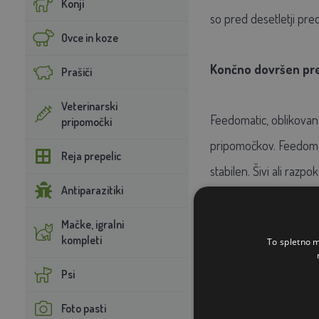
Konji
so pred desetletji pred
Ovce in koze
Končno dovršen pr
Prašiči
Veterinarski
Feedomatic, oblikovan
pripomočki
pripomočkov. Feedomat
Reja prepelic
stabilen. Šivi ali raz
Antiparazitiki
vedno tako funkcio
Mačke, igralni
kompleti
To spletno m
Sama podajalnica je op
je podajalnik veliko
Psi
blato pada navzdol
Foto pasti