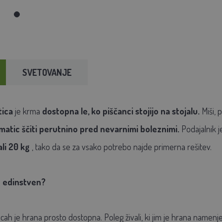
SVETOVANJE
ica
je krma
dostopna le, ko piščanci stojijo na stojalu.
Miši, 
atic ščiti perutnino pred nevarnimi boleznimi.
Podajalnik j
ali 20 kg
, tako da se za vsako potrebo najde primerna rešitev.
c edinstven?
icah je hrana prosto dostopna. Poleg živali, ki jim je hrana namenje