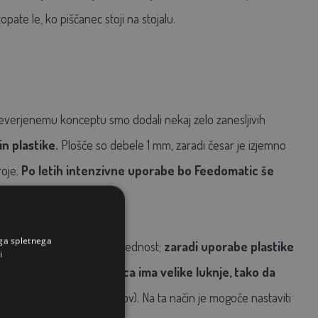
pate le, ko piščanec stoji na stojalu.
reverjenemu konceptu smo dodali nekaj zelo zanesljivih
n plastike.
Plošče so debele 1 mm, zaradi česar je izjemno
roje.
Po letih intenzivne uporabe bo Feedomatic še
ega spletnega
azlitje. Še ena koristna prednost;
zaradi uporabe plastike
i
 kovina na kovini.
Stopnica ima velike luknje, tako da
ramov do 2 kg
(165 funtov). Na ta način je mogoče nastaviti