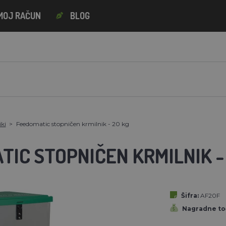
MOJ RAČUN
BLOG
iki
Feedomatic stopničen krmilnik - 20 kg
IC STOPNIČEN KRMILNIK -
Šifra:
AF20F
Nagradne to