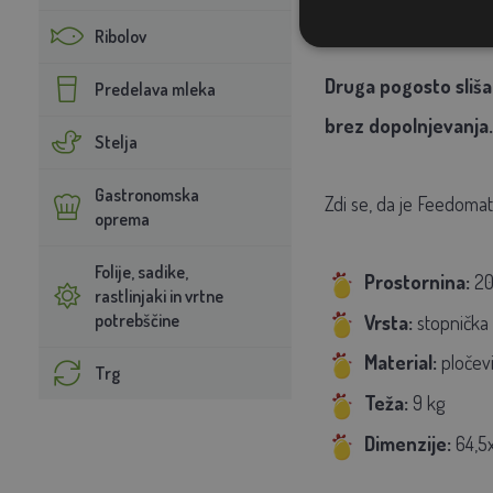
pravilno mejno težo za
Ribolov
Druga pogosto slišan
Predelava mleka
brez dopolnjevanja.
Stelja
Gastronomska
Zdi se, da je Feedomatic
oprema
Folije, sadike,
Prostornina:
20
rastlinjaki in vrtne
potrebščine
Vrsta:
stopnička
Material:
pločevi
Trg
Teža:
9 kg
Dimenzije:
64,5