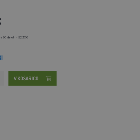
€
h 30 dneh - 52.30€
I
V KOŠARICO