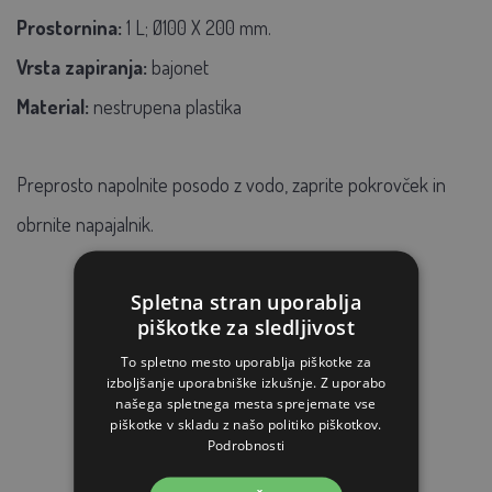
Prostornina:
1 L; Ø100 X 200 mm.
Vrsta zapiranja:
bajonet
Material:
nestrupena plastika
Preprosto napolnite posodo z vodo, zaprite pokrovček in
obrnite napajalnik.
Spletna stran uporablja
piškotke za sledljivost
To spletno mesto uporablja piškotke za
izboljšanje uporabniške izkušnje. Z uporabo
našega spletnega mesta sprejemate vse
PODOBNI IZDELKI
piškotke v skladu z našo politiko piškotkov.
Podrobnosti