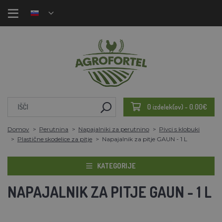
0 izdelek(ov) - 0.00€
Domov
Perutnina
Napajalniki za perutnino
Pivci s klobuki
Plastične skodelice za pitje
Napajalnik za pitje GAUN - 1 L
KATEGORIJE
NAPAJALNIK ZA PITJE GAUN - 1 L