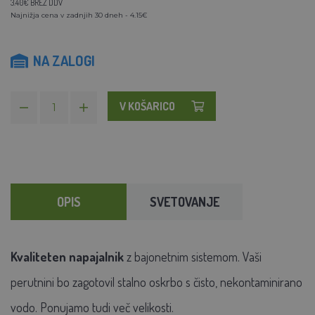
3.40€ BREZ DDV
Najnižja cena v zadnjih 30 dneh - 4.15€
NA ZALOGI
V KOŠARICO
OPIS
SVETOVANJE
Kvaliteten napajalnik
z bajonetnim sistemom. Vaši
perutnini bo zagotovil stalno oskrbo s čisto, nekontaminirano
vodo. Ponujamo tudi več velikosti.