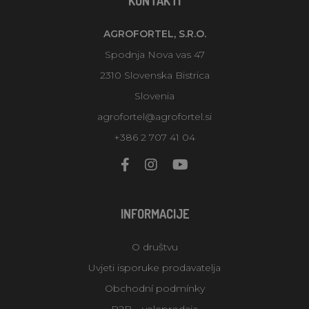
KONTAKTI
AGROFORTEL, S.R.O.
Spodnja Nova vas 47
2310 Slovenska Bistrica
Slovenia
agrofortel@agrofortel.si
+386 2 707 41 04
INFORMACIJE
O društvu
Uvjeti isporuke prodavatelja
Obchodní podmínky
B2B – veleprodaja