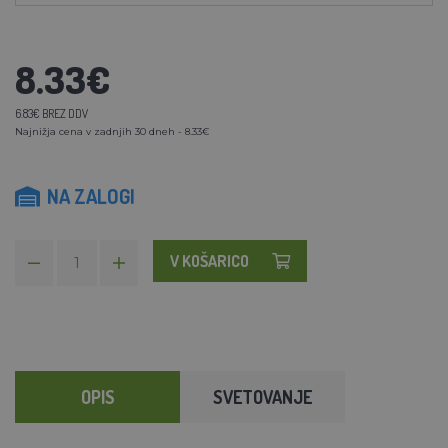
8.33€
6.83€ BREZ DDV
Najnižja cena v zadnjih 30 dneh - 8.33€
NA ZALOGI
V KOŠARICO
OPIS
SVETOVANJE