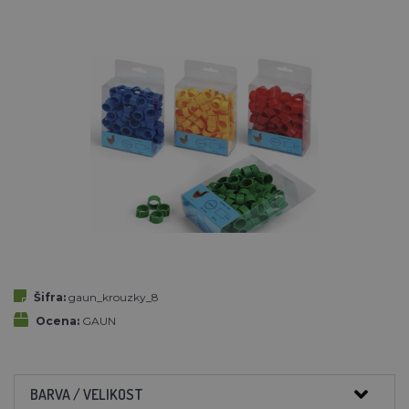
Šifra:
gaun_krouzky_8
Ocena:
GAUN
BARVA / VELIKOST