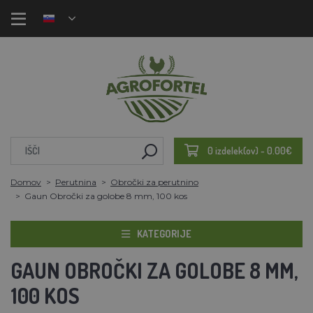
0 izdelek(ov) - 0.00€
Domov
Perutnina
Obročki za perutnino
Gaun Obročki za golobe 8 mm, 100 kos
KATEGORIJE
GAUN OBROČKI ZA GOLOBE 8 MM,
100 KOS