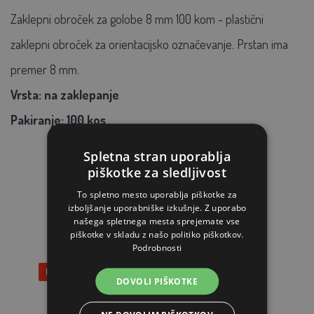
Zaklepni obroček za golobe 8 mm 100 kom - plastični
zaklepni obroček za orientacijsko označevanje. Prstan ima
premer 8 mm.
Vrsta: na zaklepanje
Pakiranje: 100 kos
Spletna stran uporablja
piškotke za sledljivost
PODOBNI IZDELKI
To spletno mesto uporablja piškotke za
izboljšanje uporabniške izkušnje. Z uporabo
našega spletnega mesta sprejemate vse
piškotke v skladu z našo politiko piškotkov.
Podrobnosti
Popust 47%
DOVOLI PIŠKOTKE