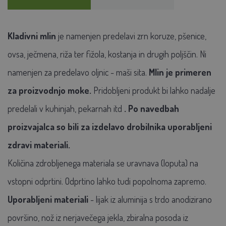
Kladivni mlin
je namenjen predelavi zrn koruze, pšenice,
ovsa, ječmena, riža ter fižola, kostanja in drugih poljščin. Ni
namenjen za predelavo oljnic - maši sita.
Mlin je primeren
za proizvodnjo moke.
Pridobljeni produkt bi lahko nadalje
predelali v kuhinjah, pekarnah itd
. Po navedbah
proizvajalca so bili za izdelavo drobilnika uporabljeni
zdravi materiali.
Količina zdrobljenega materiala se uravnava (loputa) na
vstopni odprtini. Odprtino lahko tudi popolnoma zapremo.
Uporabljeni materiali
- lijak iz aluminija s trdo anodizirano
površino, nož iz nerjavečega jekla, zbiralna posoda iz