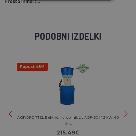
Prostornina:
50 l
PODOBNI IZDELKI
Popust 48%
AGROFORTEL Električni drobilnik žit AGF-60 | 1,2 kW, 60
litr...
215.49€