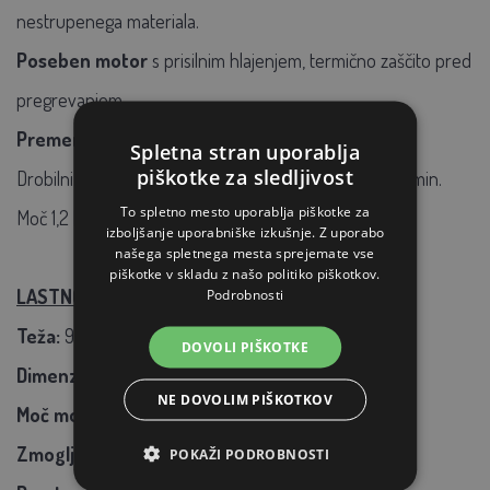
nestrupenega materiala.
Poseben motor
s prisilnim hlajenjem, termično zaščito pred
pregrevanjem.
Premer sit v paketu:
0,8 mm, 1,5 mm, 3 mm.
Spletna stran uporablja
piškotke za sledljivost
Drobilnik je enostopenjski, največja hitrost 16000 vrt/min.
To spletno mesto uporablja piškotke za
Moč 1,2 kW - 1,6 KM.
izboljšanje uporabniške izkušnje. Z uporabo
našega spletnega mesta sprejemate vse
piškotke v skladu z našo politiko piškotkov.
LASTNOSTI IZDELKA
Podrobnosti
Teža:
9Kg
DOVOLI PIŠKOTKE
Dimenzije:
43x43x65 cm
NE DOVOLIM PIŠKOTKOV
Moč motorja:
1,6 KM
Zmogljivost:
30-210kg/h
POKAŽI PODROBNOSTI