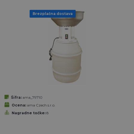
Brezplačna dostava
Šifra:
ama_79710
Ocena:
ama Czech s.r.o.
Nagradne točke:
8