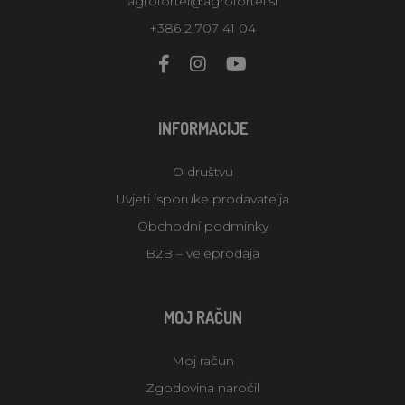
agrofortel@agrofortel.si
+386 2 707 41 04
INFORMACIJE
O društvu
Uvjeti isporuke prodavatelja
Obchodní podmínky
B2B – veleprodaja
MOJ RAČUN
Moj račun
Zgodovina naročil