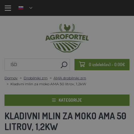
0 izdelek(ov) - 0.00€
Domov
Drobilniki zrn
AMA drobilniki zrn
Kladivni mlin za moko AMA 50 litrov, 1,2kW
KATEGORIJE
KLADIVNI MLIN ZA MOKO AMA 50
LITROV, 1,2KW