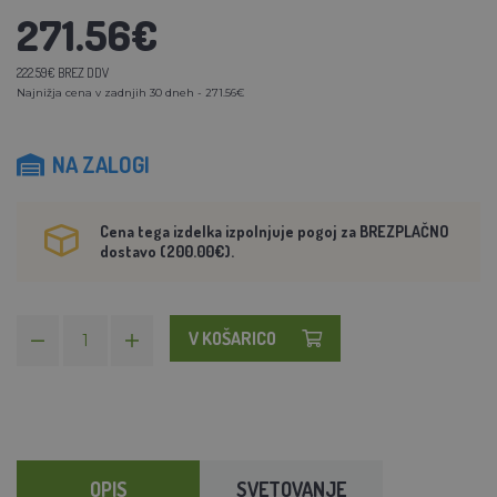
271.56€
222.59€ BREZ DDV
Najnižja cena v zadnjih 30 dneh - 271.56€
NA ZALOGI
Cena tega izdelka izpolnjuje pogoj za BREZPLAČNO
dostavo (200.00€).
V KOŠARICO
OPIS
SVETOVANJE