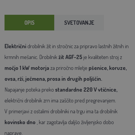
OPIS
SVETOVANJE
Električni
drobilnik žit in stročnic za pripravo lastnih žitnih in
krmnih mešanic.
Drobilnik
žit AGF-25
je kvaliteten stroj z
močjo 1 kW
motorja
za priročno mletje
pšenice, koruze,
ovsa, rži, ječmena, prosa in drugih poljščin.
Napajanje poteka preko
standardne 220 V vtičnice,
električni drobilnik zrn ima zaščito pred pregrevanjem.
V primerjavi z ostalimi drobilniki na trgu ima ta drobilnik
kovinsko dno
, kar zagotavlja daljšo življenjsko dobo
naprave.