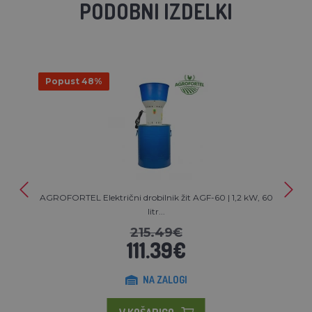
PODOBNI IZDELKI
Popust 48%
AGROFORTEL Električni drobilnik žit AGF-60 | 1,2 kW, 60
litr...
215.49€
111.39€
NA ZALOGI