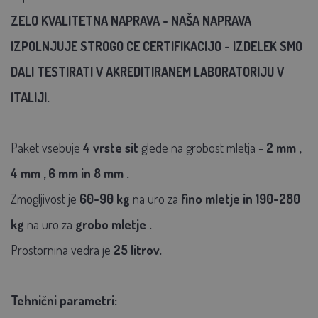
ZELO KVALITETNA NAPRAVA - NAŠA NAPRAVA
IZPOLNJUJE STROGO CE CERTIFIKACIJO - IZDELEK SMO
DALI TESTIRATI V AKREDITIRANEM LABORATORIJU V
ITALIJI.
Paket vsebuje
4 vrste sit
glede na grobost mletja -
2 mm
,
4 mm
,
6 mm
in
8 mm
.
Zmogljivost je
60-90 kg
na uro za
fino mletje
in
190-280
kg
na uro za
grobo mletje
.
Prostornina vedra je
25 litrov.
Tehnični parametri: