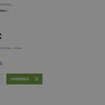
FORTEL
čke:
4
€
h 30 dneh - 131.64€
I
V KOŠARICO