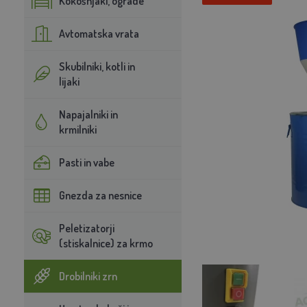
Kokošnjaki, ograde
Avtomatska vrata
Skubilniki, kotli in
lijaki
Napajalniki in
krmilniki
Pasti in vabe
Gnezda za nesnice
Peletizatorji
(stiskalnice) za krmo
Drobilniki zrn