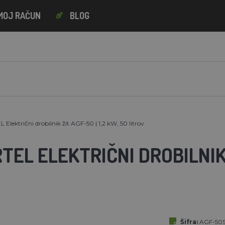
MOJ RAČUN
BLOG
ektrični drobilnik žit AGF-50 | 1,2 kW, 50 litrov
EL ELEKTRIČNI DROBILNIK Ž
Šifra:
AGF-50