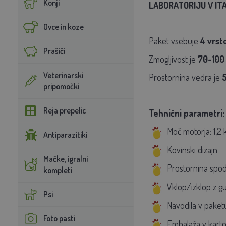
Konji
LABORATORIJU V ITA
Ovce in koze
Paket vsebuje
4 vrste
Prašiči
Zmogljivost je
70-100
Veterinarski
Prostornina vedra je
5
pripomočki
Reja prepelic
Tehnični parametri:
Moč motorja: 1,2 
Antiparazitiki
Kovinski dizajn
Mačke, igralni
Prostornina spod
kompleti
Vklop/izklop z 
Psi
Navodila v paket
Foto pasti
Embalaža v karton