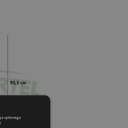
ega spletnega
i