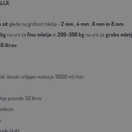
LIJI.
 sit
glede na grobost mletja -
2 mm
,
4 mm
,
6 mm
in
8 mm
.
 kg
na uro za
fino mletje
in
200-300 kg
na uro za
grobo mlet
0 litrov.
kW, število vrtljajev motorja: 19000 vrt/min
nje posode: 50 litrov
gumbom
u
ski škatli