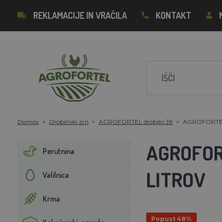
REKLAMACIJE IN VRAČILA
KONTAKT
Domov
Drobilniki zrn
AGROFORTEL drobilci žit
AGROFORTEL El
AGROFORT
Perutnina
LITROV
Valilnica
Krma
Popust 48%