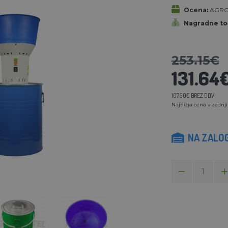
Ocena:
AGRO
Nagradne to
253.15€
131.64
107.90€ BREZ DDV
Najnižja cena v zadnji
NA ZALOG