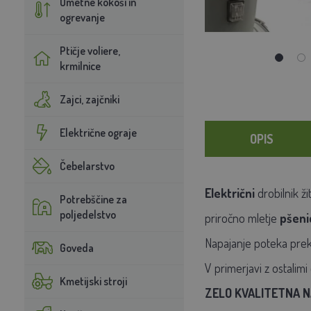
Umetne kokoši in
ogrevanje
Ptičje voliere,
krmilnice
Zajci, zajčniki
Električne ograje
OPIS
Čebelarstvo
Električni
drobilnik ži
Potrebščine za
poljedelstvo
priročno mletje
pšenic
Napajanje poteka pre
Goveda
V primerjavi z ostalimi 
Kmetijski stroji
ZELO KVALITETNA N