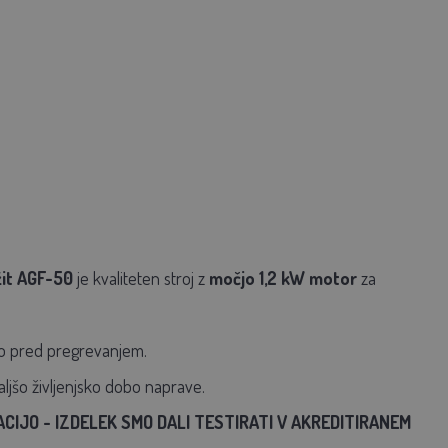
žit AGF-50
je kvaliteten stroj z
močjo 1,2 kW
motor
za
ito pred pregrevanjem.
daljšo življenjsko dobo naprave.
IJO - IZDELEK SMO DALI TESTIRATI V AKREDITIRANEM