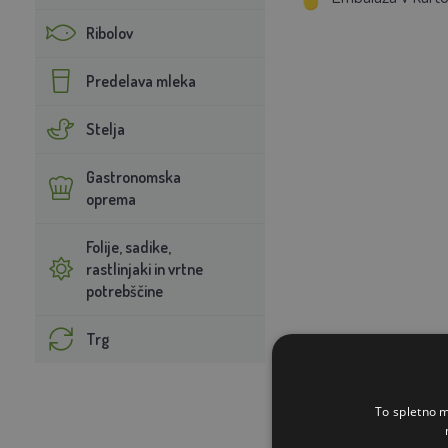
Ribolov
Predelava mleka
Stelja
Gastronomska
oprema
Folije, sadike,
rastlinjaki in vrtne
potrebščine
Trg
To spletno m