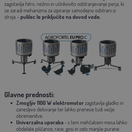
zagotavlja hitro, nežno in učinkovito odstranjevanje perja, ki
se zaradi mehanizma za izpiranje samodejno odstrani iz
stroja –
pulilec le priključite na dovod vode.
Glavne prednosti:
Zmogljiv
1100 W elektromotor
zagotavlja gladko in
zanesljivo delovanje ter lahko prenese tudi večje
obremenitve.
Univerzalna uporaba
- s tem mehčalcem mesa lahko
obdelate piščance, race, gosi in celo manjše purane.