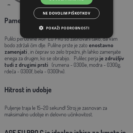
NE DOVOLIM PIŠKOTKOV
Pametna rešitev
POKAŽI PODROBNOSTI
Pulilci perutnine AGF EU PRO so zasnovani tako, da vam
bodo zdržali čim dlje. Pulilne prste je zato
enostavno
zamenjati
, in čeprav so zelo trpežni, jih lahko zamenjate
enega za drugim, ko se obrabijo.
Pulilec perja
je združljiv
tudi z drugimi prsti
(rumena - 0300e, modra - 0300g,
rdeča - 0300f, bela - 0300hx).
Hitrost in udobje
Puljenje traja le 15–20 sekund! Stroj je zasnovan za
maksimalno udobje in delovno učinkovitost.
AGF EU PRO C je idealna izbira za kmete in