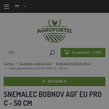
0 izdelek(ov) - 0.00€
Domov
Skubilniki, kotli in lijaki
Bobnasti skubilniki perja
Snemalec bobnov AGF EU PRO C - 50 cm
KATEGORIJE
SNEMALEC BOBNOV AGF EU PRO
C - 50 CM