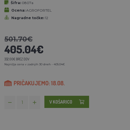
Šifra:
0807a
Ocena:
AGROFORTEL
Nagradne točke:
12
501.70€
405.04€
332.00€ BREZ DDV
Najnižja cena v zadnjih 30 dneh - 405.04€
PRIČAKUJEMO: 18.08.
V KOŠARICO