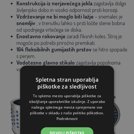
Konstrukcija iz nerjavečega jekla
zagotavlja dolgo
življenjsko dobo in visoko odpornost proti koroziji.
Vzdrževanje ne bi moglo biti lažje
– snemalec je
snemljiv
, v trenutku lahko s prsti ločite stene bobna
od spodnjega vrtečega se diska.
Enostavno rokovanje
zaradi fiksnih koles. Stroj je
mogoče po potrebi priročno premikati.
164 fleksibilnih gumijastih prstov
se hitro spopade
s perjem.
Vodotesno glavno stikalo
zagotavlja popolnoma
varno delovanje.
Spletna stran uporablja
piškotke za sledljivost
To spletno mesto uporablja piškotke za
izboljšanje uporabniške izkušnje. Z uporabo
našega spletnega mesta sprejemate vse
piškotke v skladu z našo politiko piškotkov.
Podrobnosti
DOVOLI PIŠKOTKE