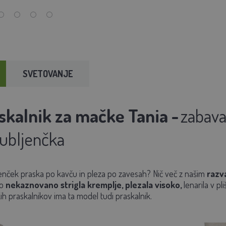
SVETOVANJE
skalnik za mačke Tania -
zabava
jubljenčka
jenček praska po kavču in pleza po zavesah?
Nič več
z našim
razv
ko
nekaznovano strigla kremplje, plezala visoko,
lenarila v pli
h praskalnikov ima ta model tudi praskalnik.