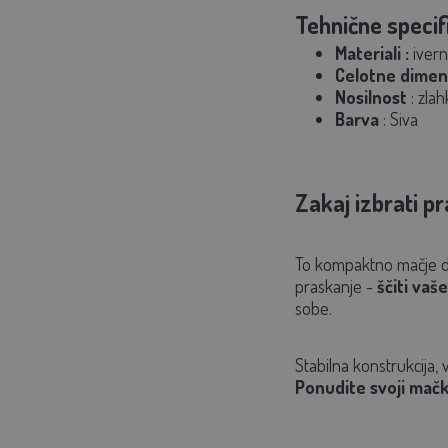
Tehnične specifi
Materiali
:
iverna
Celotne dimen
Nosilnost
: zlah
Barva
: Siva
Zakaj izbrati p
To kompaktno mačje d
praskanje -
ščiti vaš
sobe.
Stabilna konstrukcija,
Ponudite svoji mački