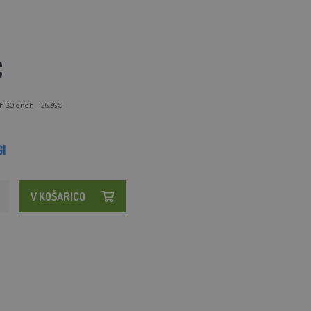
€
h 30 dneh - 26.36€
I
V KOŠARICO