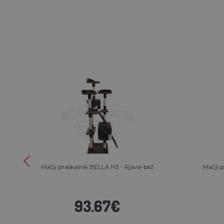
Mačji praskalnik BELLA H3 - Rjava-bež
Mačji p
93.67€