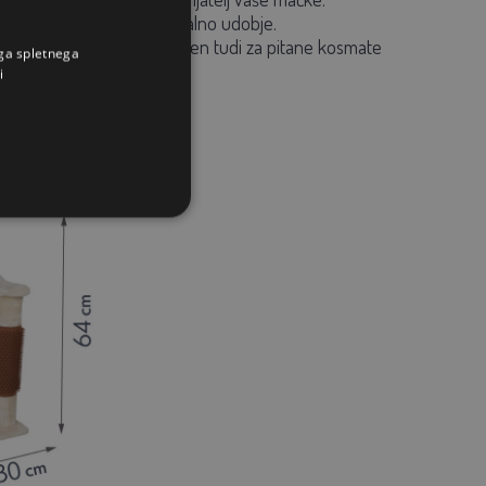
 bo vaši mački nudil maksimalno udobje.
verne plošče, zato je primeren tudi za pitane kosmate
ega spletnega
i
 ure.