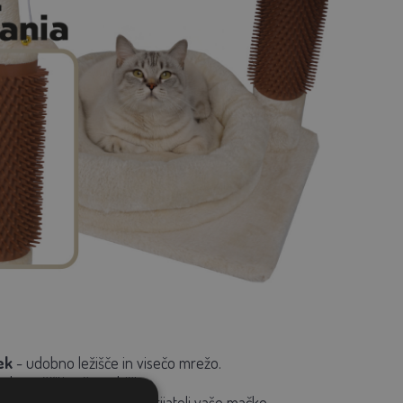
ek
- udobno ležišče in visečo mrežo.
ako zaščiti vaše pohištvo.
 praskalnik bo najboljši prijatelj vaše mačke.