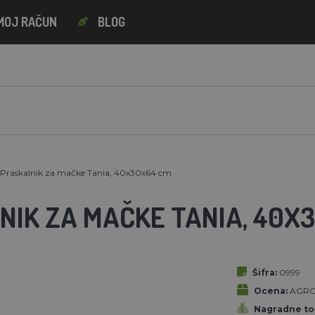
MOJ RAČUN
BLOG
Praskalnik za mačke Tania, 40x30x64 cm
NIK ZA MAČKE TANIA, 40X
Šifra:
0999
Ocena:
AGRO
Nagradne to