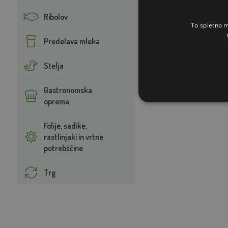
Mehak in topel 
Ribolov
Robustna kons
To spletno m
ljubljenčke.
Predelava mleka
Zabava je zag
Stelja
Gastronomska
oprema
Folije, sadike,
rastlinjaki in vrtne
potrebščine
Trg