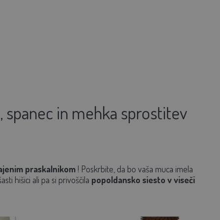
, spanec in mehka sprostitev
ajenim praskalnikom
! Poskrbite, da bo vaša muca imela
šasti hišici ali pa si privoščila
popoldansko siesto v viseči