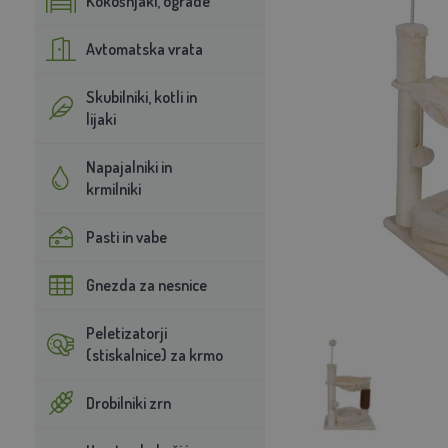
Kokošnjaki, ograde
Avtomatska vrata
Skubilniki, kotli in
lijaki
Napajalniki in
krmilniki
Pasti in vabe
Gnezda za nesnice
Peletizatorji
(stiskalnice) za krmo
Drobilniki zrn