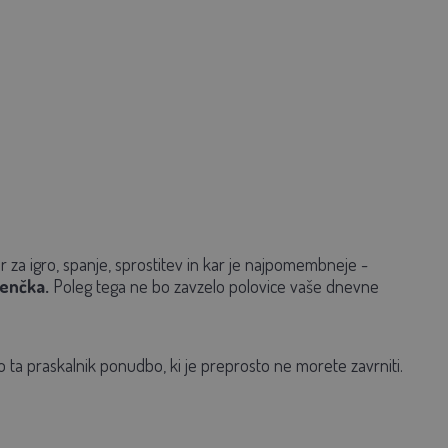
 za igro, spanje, sprostitev in kar je najpomembneje -
jenčka.
Poleg tega ne bo zavzelo polovice vaše dnevne
o ta praskalnik ponudbo, ki je preprosto ne morete zavrniti.