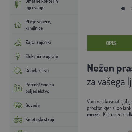
Umetne kokoši in
ogrevanje
Ptičje voliere,
krmilnice
Zajci, zajčniki
OPIS
Električne ograje
Nežen pra
Čebelarstvo
za vašega l
Potrebščine za
poljedelstvo
Vam vaš kosmati ljubl
Goveda
prostor, kjer si bo lah
mreži
. Kot eden redki
Kmetijski stroji