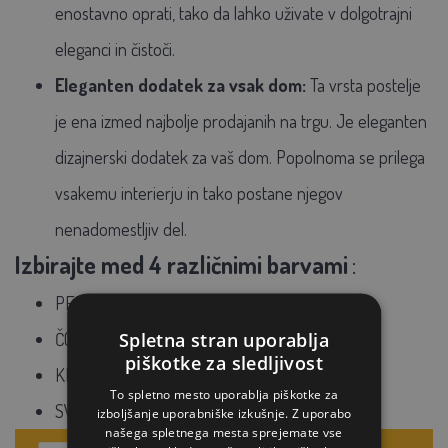
enostavno oprati, tako da lahko uživate v dolgotrajni
eleganci in čistoči.
Eleganten dodatek za vsak dom:
Ta vrsta postelje
je ena izmed najbolje prodajanih na trgu. Je eleganten
dizajnerski dodatek za vaš dom. Popolnoma se prilega
vsakemu interierju in tako postane njegov
nenadomestljiv del.
Izbirajte med 4 različnimi barvami
:
PEPELNO SIVA
Spletna stran uporablja
ČOKO RJAVA
piškotke za sledljivost
KREMA BEŽ
To spletno mesto uporablja piškotke za
SVETLOSIVA
izboljšanje uporabniške izkušnje. Z uporabo
našega spletnega mesta sprejemate vse