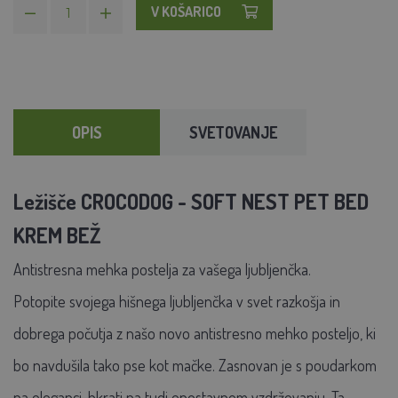
V KOŠARICO
OPIS
SVETOVANJE
Ležišče CROCODOG - SOFT NEST PET BED
KREM BEŽ
Antistresna mehka postelja za vašega ljubljenčka.
Potopite svojega hišnega ljubljenčka v svet razkošja in
dobrega počutja z našo novo antistresno mehko posteljo, ki
bo navdušila tako pse kot mačke. Zasnovan je s poudarkom
na eleganci, hkrati pa tudi enostavnem vzdrževanju. Ta