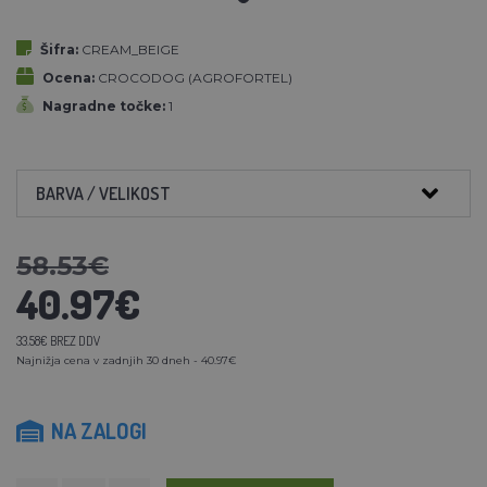
Šifra:
CREAM_BEIGE
Ocena:
CROCODOG (AGROFORTEL)
Nagradne točke:
1
BARVA / VELIKOST
58.53€
40.97€
33.58€ BREZ DDV
Najnižja cena v zadnjih 30 dneh - 40.97€
NA ZALOGI