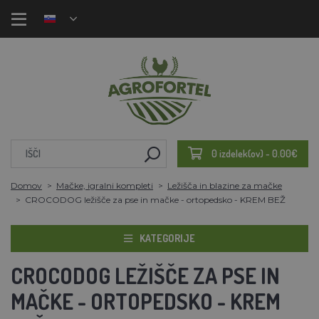
0 izdelek(ov) - 0.00€
Domov
Mačke, igralni kompleti
Ležišča in blazine za mačke
CROCODOG ležišče za pse in mačke - ortopedsko - KREM BEŽ
KATEGORIJE
CROCODOG LEŽIŠČE ZA PSE IN
MAČKE - ORTOPEDSKO - KREM