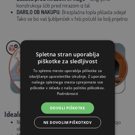
konstrukcija ščiti pred mrazom iz tal.
DARILO OB NAKUPU:
Brezplačna topla plišasta odeja!
Tako se bo vaš ljubljenček v hiši počutil še bolj prijetno.
Spletna stran uporablja
piškotke za sledljivost
To spletno mesto uporablja piškotke za
izboljšanje uporabniške izkušnje. Z uporabo
našega spletnega mesta sprejemate vse
piškotke v skladu z našo politiko piškotkov.
Podrobnosti
DOVOLI PIŠKOTKE
Idealno za:
Notranje in zunanje mačke, ki rade opazujejo svojo
NE DOVOLIM PIŠKOTKOV
okolico.