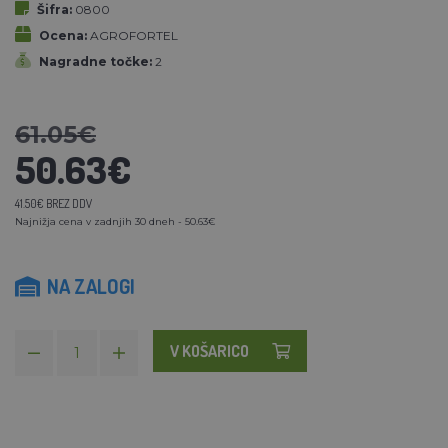
Šifra:
0800
Ocena:
AGROFORTEL
Nagradne točke:
2
61.05€
50.63€
41.50€ BREZ DDV
Najnižja cena v zadnjih 30 dneh - 50.63€
NA ZALOGI
V KOŠARICO