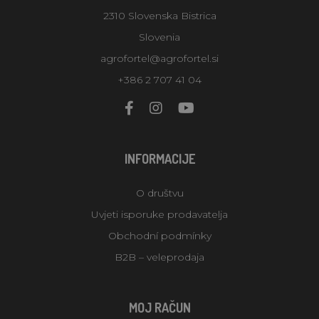
2310 Slovenska Bistrica
Slovenia
agrofortel@agrofortel.si
+386 2 707 41 04
INFORMACIJE
O društvu
Uvjeti isporuke prodavatelja
Obchodní podmínky
B2B – veleprodaja
MOJ RAČUN