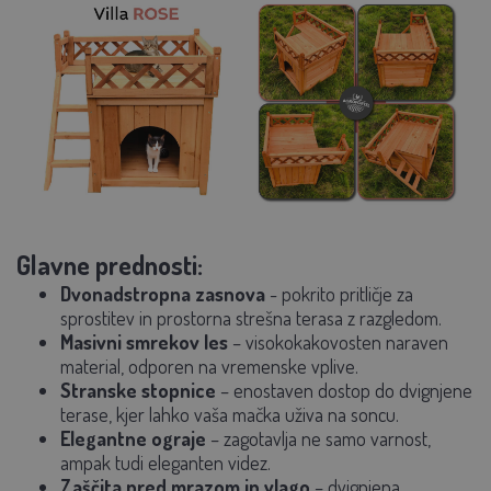
Glavne prednosti:
Dvonadstropna zasnova
- pokrito pritličje za
sprostitev in prostorna strešna terasa z razgledom.
Masivni smrekov les
– visokokakovosten naraven
material, odporen na vremenske vplive.
Stranske stopnice
– enostaven dostop do dvignjene
terase, kjer lahko vaša mačka uživa na soncu.
Elegantne ograje
– zagotavlja ne samo varnost,
ampak tudi eleganten videz.
Zaščita pred mrazom in vlago
– dvignjena