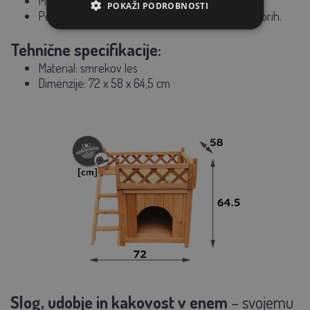
Manjši psi, zajci ali drugi manjši hišni ljubljenčki.
POKAŽI PODROBNOSTI
Postavitev na vrtu, balkonu ali v notranjih prostorih.
Tehnične specifikacije:
Material: smrekov les
Dimenzije: 72 x 58 x 64,5 cm
Slog, udobje in kakovost v enem
– svojemu