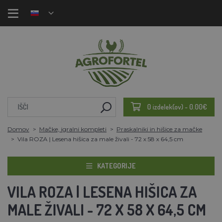
0 izdelek(ov) - 0.00€
Domov
Mačke, igralni kompleti
Praskalniki in hišice za mačke
Vila ROZA | Lesena hišica za male živali - 72 x 58 x 64,5 cm
KATEGORIJE
VILA ROZA | LESENA HIŠICA ZA
MALE ŽIVALI - 72 X 58 X 64,5 CM