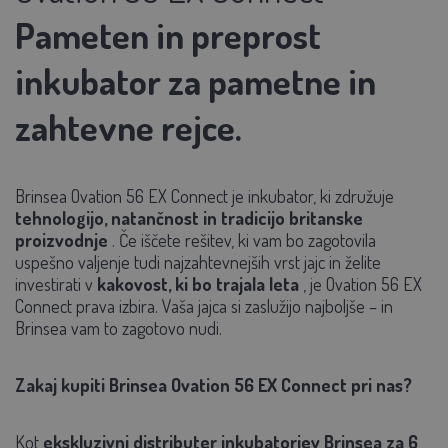
Pameten in preprost
inkubator za pametne in
zahtevne rejce.
Brinsea Ovation 56 EX Connect je inkubator, ki združuje
tehnologijo, natančnost in tradicijo britanske
proizvodnje
. Če iščete rešitev, ki vam bo zagotovila
uspešno valjenje tudi najzahtevnejših vrst jajc in želite
investirati v
kakovost, ki bo trajala leta
,
je
Ovation 56
EX
Connect prava izbira. Vaša jajca si zaslužijo najboljše – in
Brinsea vam to zagotovo nudi.
Zakaj kupiti Brinsea
Ovation 56 EX
Connect pri nas?
Kot
ekskluzivni distributer inkubatorjev Brinsea za 6