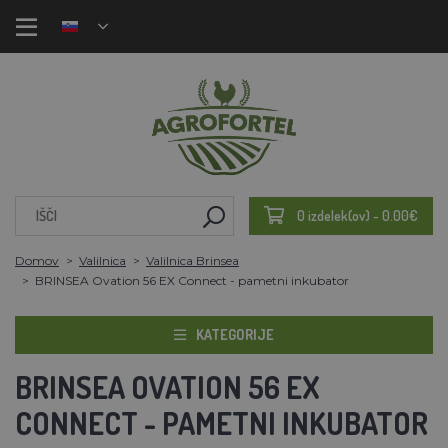
0 izdelek(ov) - 0.00€
Domov
Valilnica
Valilnica Brinsea
BRINSEA Ovation 56 EX Connect - pametni inkubator
KATEGORIJE
BRINSEA OVATION 56 EX
CONNECT - PAMETNI INKUBATOR