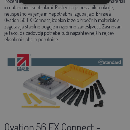
Poceni inkubatorji pogosto varčujejo s kakovostnimi materiali
in natančnimi kontrolami. Posledica je nestabilno okolje,
neuspešno valjenje in nepotrebna izguba jajc. Brinsea
Ovation 56 EX Connect, izdelan iz zelo trpežnih materialov,
zagotavlja stabilne pogoje in izjemno zanesljivost. Zasnovan
je tako, da zadovolji potrebe tudi najzahtevnejših rejcev
eksotičnih ptic in perutnine.
Ovation 56 EX Connect -