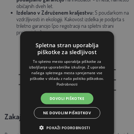
običajnih dveh let.
Izdelano v Združenem kraljestvu:
S poudarkom na
vzdržljivosti in ekologiji. Kakovost izdelka je podprta s
triletno garancijo (po registraciji na spletni strani
proizvajalca).
Spletna stran uporablja
piškotke za sledljivost
To spletno mesto uporablja piškotke za
izboljšanje uporabniške izkušnje. Z uporabo
našega spletnega mesta sprejemate vse
piškotke v skladu z našo politiko piškotkov.
Podrobnosti
DOVOLI PIŠKOTKE
NE DOVOLIM PIŠKOTKOV
Zakaj izbrati kakovost Brinsea?
POKAŽI PODROBNOSTI