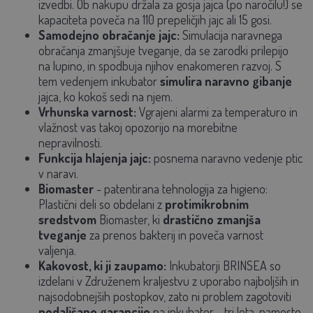
izvedbi. Ob nakupu držala za gosja jajca (po naročilu!) se
kapaciteta poveča na 110 prepeličjih jajc ali 15 gosi.
Samodejno obračanje jajc:
Simulacija naravnega
obračanja zmanjšuje tveganje, da se zarodki prilepijo
na lupino, in spodbuja njihov enakomeren razvoj. S
tem vedenjem inkubator
simulira naravno gibanje
jajca, ko kokoš sedi na njem.
Vrhunska varnost:
Vgrajeni alarmi za temperaturo in
vlažnost vas takoj opozorijo na morebitne
nepravilnosti.
Funkcija hlajenja jajc:
posnema naravno vedenje ptic
v naravi.
Biomaster
- patentirana tehnologija za higieno:
Plastični deli so obdelani z
protimikrobnim
sredstvom
Biomaster, ki
drastično zmanjša
tveganje
za prenos bakterij in poveča varnost
valjenja.
Kakovost, ki ji zaupamo:
Inkubatorji BRINSEA so
izdelani v Združenem kraljestvu z uporabo najboljših in
najsodobnejših postopkov, zato ni problem zagotoviti
podaljšano garancijo
na inkubator - tri leta, namesto