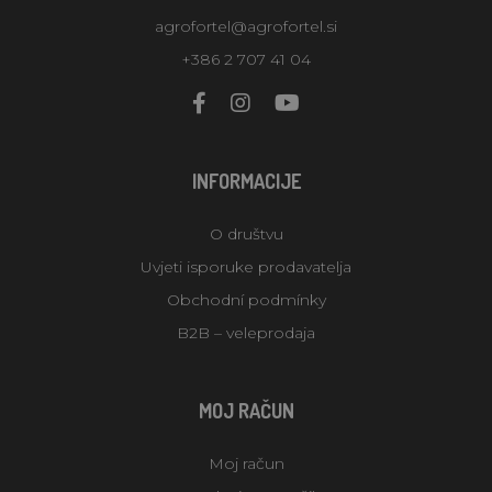
agrofortel@agrofortel.si
+386 2 707 41 04
INFORMACIJE
O društvu
Uvjeti isporuke prodavatelja
Obchodní podmínky
B2B – veleprodaja
MOJ RAČUN
Moj račun