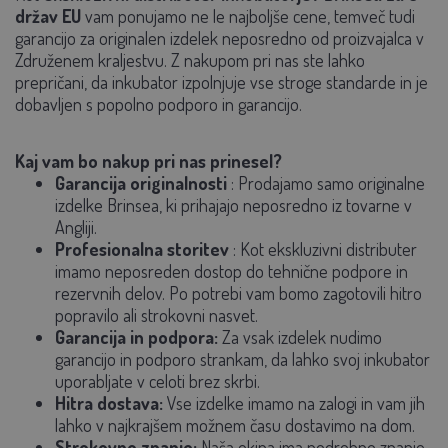
držav EU
vam ponujamo ne le najboljše cene, temveč tudi
garancijo za originalen izdelek neposredno od proizvajalca v
Združenem kraljestvu. Z nakupom pri nas ste lahko
prepričani, da inkubator izpolnjuje vse stroge standarde in je
dobavljen s popolno podporo in garancijo.
Kaj vam bo nakup pri nas prinesel?
Garancija originalnosti
:
Prodajamo samo originalne
izdelke Brinsea, ki prihajajo neposredno iz tovarne v
Angliji.
Profesionalna storitev
:
Kot ekskluzivni distributer
imamo neposreden dostop do tehnične podpore in
rezervnih delov. Po potrebi vam bomo zagotovili hitro
popravilo ali strokovni nasvet.
Garancija in podpora:
Za vsak izdelek nudimo
garancijo in podporo strankam, da lahko svoj inkubator
uporabljate v celoti brez skrbi.
Hitra dostava:
Vse izdelke imamo na zalogi in vam jih
lahko v najkrajšem možnem času dostavimo na dom.
Strokovno znanje:
Naša ekipa ima podrobno znanje