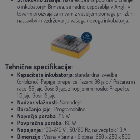
o inkubatorjih Brinsea, se redno usposablja v Angliji v
tovarni proizvajalca in vam z veseljem pomaga pri izbiri,
nastavitvi in vzdrževanju vašega novega inkubatorja.
Tehnične specifikacije:
Kapaciteta inkubatorja:
standardna izvedba
(približno):
Papige, prepelice, fazani: 96 jajc / Piščanci in
race: 56 jajc. Gosi: 8 jajc, z kupljenimi nosilci: Prepelice:
110 jajc, Gosi: 15 jajc.
Nadzor vlažnosti:
Samodejni
Obračanje jajc
: Programabilno
Največja poraba
:
115 W
Povprečna poraba
:
60 W
Napajanje
: 100–240 V
, 50/60 Hz, največji tok
1,3 A
Dimenzije
:
Višina × Širina × Globina:
650 x 250 x 500