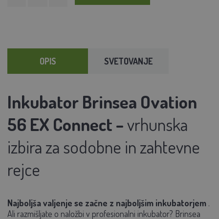
OPIS
SVETOVANJE
Inkubator Brinsea Ovation
56 EX Connect –
vrhunska
izbira za sodobne in zahtevne
rejce
Najboljša valjenje se začne z najboljšim inkubatorjem
.
Ali razmišljate o naložbi v profesionalni inkubator? Brinsea