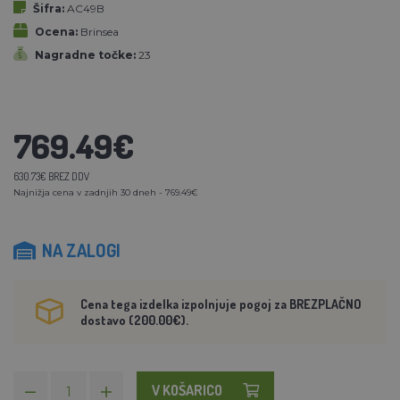
Šifra:
AC49B
Ocena:
Brinsea
Nagradne točke:
23
769.49€
630.73€ BREZ DDV
Najnižja cena v zadnjih 30 dneh - 769.49€
NA ZALOGI
Cena tega izdelka izpolnjuje pogoj za BREZPLAČNO
dostavo (200.00€).
V KOŠARICO