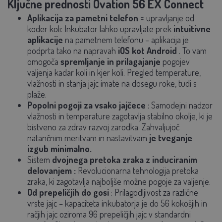
Ključne prednosti Ovation 56 EX Connect
Aplikacija za pametni telefon
= upravljanje od
koder koli:
Inkubator lahko upravljate prek
intuitivne
aplikacije
na pametnem telefonu – aplikacija je
podprta tako na napravah
iOS kot Android
. To vam
omogoča
spremljanje in prilagajanje
pogojev
valjenja kadar koli in kjer koli. Pregled temperature,
vlažnosti in stanja jajc imate na dosegu roke, tudi s
plaže.
Popolni pogoji za vsako jajčece
:
Samodejni nadzor
vlažnosti in temperature zagotavlja stabilno okolje, ki je
bistveno za zdrav razvoj zarodka. Zahvaljujoč
natančnim meritvam in nastavitvam
je tveganje
izgub minimalno.
Sistem
dvojnega pretoka zraka z induciranim
delovanjem
:
Revolucionarna tehnologija pretoka
zraka, ki zagotavlja najboljše možne pogoje za valjenje.
Od prepeličjih do gosi
:
Prilagodljivost za različne
vrste jajc – kapaciteta inkubatorja je do 56 kokošjih in
račjih jajc oziroma 96 prepeličjih jajc v standardni