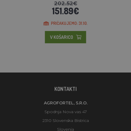
202.52€
151.89€
PRIČAKUJEMO: 31.10.
V KOŠARICO
KONTAKTI
AGROFORTEL, S.R.O.
Spodnja Nova vas 47
2310 Slovenska Bistrica
Slovenia