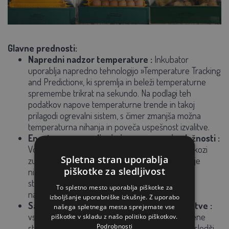
Glavne prednosti:
Napredni nadzor temperature
:
Inkubator
uporablja napredno tehnologijo »Temperature Tracking
and Prediction«, ki spremlja in beleži temperaturne
spremembe trikrat na sekundo. Na podlagi teh
podatkov napove temperaturne trende in takoj
prilagodi ogrevalni sistem, s čimer zmanjša možna
temperaturna nihanja in poveča uspešnost izvalitve.
Enostavno spremljanje in uravnavanje vlažnosti
:
Vodo je mogoče enostavno doliti neposredno skozi
Spletna stran uporablja
zunanjo posodo, kar je zelo priročno in zmanjšuje
piškotke za sledljivost
nihanje vlažnosti. Zaslon prikazuje tudi trenutno
stopnjo vlažnosti, tako da jo imate vedno pod
To spletno mesto uporablja piškotke za
nadzorom.
izboljšanje uporabniške izkušnje. Z uporabo
Samodejno vrtenje jajc s funkcijo zaustavitve
:
našega spletnega mesta sprejemate vse
vsakih 60 minut inkubator nežno nagne jajca z ene
piškotke v skladu z našo politiko piškotkov.
Podrobnosti
strani na drugo. Vgrajeni časovnik vam pomaga slediti