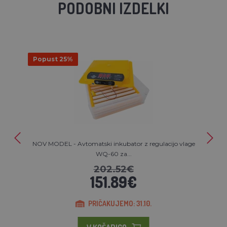
PODOBNI IZDELKI
Popust 25%
NOV MODEL - Avtomatski inkubator z regulacijo vlage
WQ-60 za...
202.52€
151.89€
PRIČAKUJEMO: 31.10.