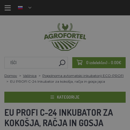
0 izdelek(ov) - 0.00€
Domov
Valilnica
Popolnoma avtomatski inkubatorji ECO-PROFI
EU PROFI C-24 Inkubator za kokošja, račja in gosja jajca
KATEGORIJE
EU PROFI C-24 INKUBATOR ZA
KOKOŠJA, RAČJA IN GOSJA