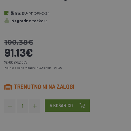
Šifra:
EU-PROFI-C-24
Nagradne točke:
3
100.38€
91.13€
74.70€ BREZ DDV
Najnižja cena v zadnjih 30 dneh - 91.13€
TRENUTNO NI NA ZALOGI
V KOŠARICO